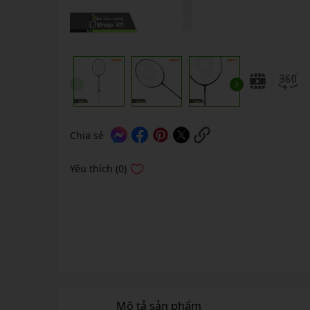
GIÀY 
Vớ Cầu Lông
Vợt Pickleball Kamito
VỢT 
GIÀY 
Vợt Pickleball Dưới 1tr
VỢT 
Xem thêm
GIÀY 
VỢT 
GIÀY 
VỢT 
VỢT 
Chia sẻ
VỢT 
Yêu thích (0)
VỢT 
Mô tả sản phẩm