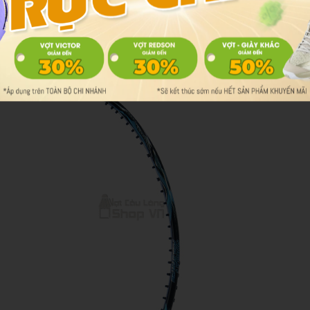
 tấn công cũng như phòng ngự.