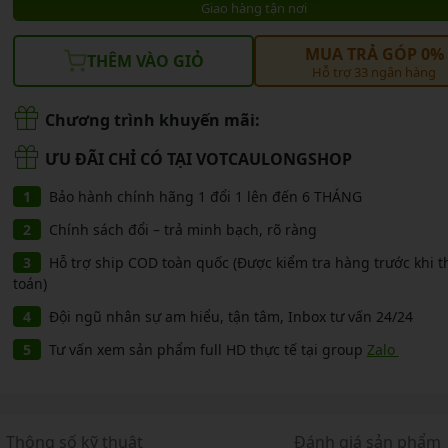
CẦU LÔNG KUMPOO
Giao hàng tận nơi
CẦU LÔNG REDSON
CẦU LÔNG KAWASAKI
MUA TRẢ GÓP 0%
THÊM VÀO GIỎ
CẦU LÔNG 3RD
CẦU LÔNG FELET
Hỗ trợ 33 ngân hàng
CẦU LÔNG APAVI
CẦU LÔNG APAVI
Chương trình khuyến mãi:
CẦU LÔNG DAS X
ƯU ĐÃI CHỈ CÓ TẠI VOTCAULONGSHOP
CẦU LÔNG FLEET
Bảo hành chính hãng 1 đổi 1 lên đến 6 THÁNG
CẦU LÔNG FLEX POWER
Chính sách đổi – trả minh bạch, rõ ràng
Hỗ trợ ship COD toàn quốc (Được kiểm tra hàng trước khi 
CẦU LÔNG FORZA
toán)
Đội ngũ nhân sự am hiểu, tận tâm, Inbox tư vấn 24/24
Tư vấn xem sản phẩm full HD thực tế tại group
Zalo
Thông số kỹ thuật
Đánh giá sản phẩm