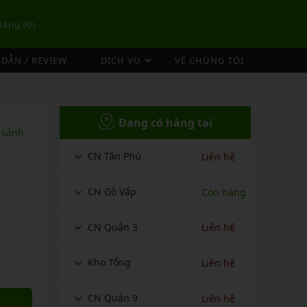
Hàng (
0
)
DẪN / REVIEW
DỊCH VỤ
VỀ CHÚNG TÔI
DỊCH VỤ ĐAN VỢT CẦU LÔNG
TÚI/BALO CẦU LÔNG
OP
DỊCH VỤ THU MUA VỢT CŨ
Đang có hàng tại
ex
Túi Cầu Lông Lining
 sánh
ing
Túi Cầu Lông Yonex
CN Tân Phú
Liên hệ
mpoo
Túi Cầu Lông Victor
tor
Túi Cầu Lông Mizuno
CN Gò Vấp
Còn hàng
Túi Cầu Lông Apavi
Xem thêm
CN Quận 3
Liên hệ
EBALL
MÁY ĐAN
Phụ Kiện Máy Đan
Kho Tổng
Liên hệ
CN Quận 9
Liên hệ