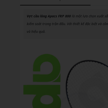
Vợt cầu lông Apacs FRP 800
là một lựa chọn xuất sắ
kiểm soát trong trận đấu. Với thiết kế đặc biệt và c
và hiệu quả.