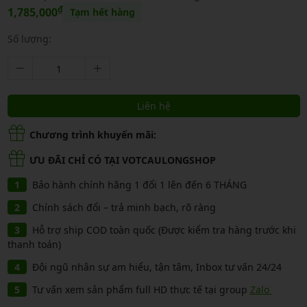
₫
1,785,000
Tạm hết hàng
Số lượng:
Liên hệ
Chương trình khuyến mãi:
ƯU ĐÃI CHỈ CÓ TẠI VOTCAULONGSHOP
Bảo hành chính hãng 1 đổi 1 lên đến 6 THÁNG
Chính sách đổi – trả minh bạch, rõ ràng
Hỗ trợ ship COD toàn quốc (Được kiểm tra hàng trước khi
thanh toán)
Đội ngũ nhân sự am hiểu, tận tâm, Inbox tư vấn 24/24
Tư vấn xem sản phẩm full HD thực tế tại group
Zalo