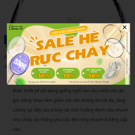
×
Bên cạnh đó, nhà Mizuno còn tích hợp một số công nghệ hiện
đại dành cho đứa con của mình:
AERO HEXAGRAM
: Phần khung của Mizuno JPX 5 Blitz
được thiết kế với dạng giống ngôi sao sáu cánh với các
góc bằng nhau làm giảm sức cản không khí tối đa, tăng
cường lực đẩy cầu trong các tình huống đánh cầu nhanh
như chớp và những pha cầu đôi công nhanh ở đẳng cấp
cao.