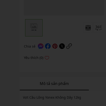
GIÀY 
Vớ Cầu Lông
Vợt Pickleball Kamito
VỢT 
GIÀY 
Vợt Pickleball Dưới 1tr
VỢT 
Xem thêm
GIÀY 
VỢT 
GIÀY 
VỢT 
VỢT 
Chia sẻ
VỢT 
Yêu thích (0)
VỢT 
Mô tả sản phẩm
Vợt Cầu Lông Yonex Không Dây 12kg