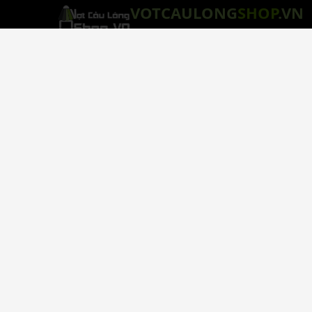
VOTCAULONG
SHOP
.VN
CHÍNH SÁCH MUA HÀNG
THÔNG T
Chính Sách Bảo Mật
Về chúng 
Chính Sách Giao Hàng
Thông tin
Chính Sách Thanh Toán
Câu hỏi 
Chính Sách Bán Hàng
DANH SÁCH NGÂN HÀNG
PHƯƠNG