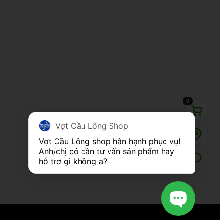
0
Vợt Cầu Lông Shop
Vợt Cầu Lông shop hân hạnh phục vụ! 
Anh/chị có cần tư vấn sản phẩm hay 
hỗ trợ gì không ạ?