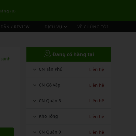
Hàng (
0
)
DẪN / REVIEW
DỊCH VỤ
VỀ CHÚNG TÔI
DỊCH VỤ ĐAN VỢT CẦU LÔNG
TÚI/BALO CẦU LÔNG
OP
DỊCH VỤ THU MUA VỢT CŨ
Đang có hàng tại
ex
Túi Cầu Lông Lining
 sánh
ing
Túi Cầu Lông Yonex
CN Tân Phú
Liên hệ
mpoo
Túi Cầu Lông Victor
tor
Túi Cầu Lông Mizuno
CN Gò Vấp
Liên hệ
Túi Cầu Lông Apavi
Xem thêm
CN Quận 3
Liên hệ
EBALL
MÁY ĐAN
Phụ Kiện Máy Đan
Kho Tổng
Liên hệ
CN Quận 9
Liên hệ