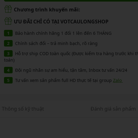
CẦU LÔNG KUMPOO
CẦU LÔNG REDSON
Chương trình khuyến mãi:
CẦU LÔNG KAWASAKI
CẦU LÔNG 3RD
ƯU ĐÃI CHỈ CÓ TẠI VOTCAULONGSHOP
CẦU LÔNG FELET
CẦU LÔNG APAVI
Bảo hành chính hãng 1 đổi 1 lên đến 6 THÁNG
CẦU LÔNG APAVI
Chính sách đổi – trả minh bạch, rõ ràng
CẦU LÔNG DAS X
Hỗ trợ ship COD toàn quốc (Được kiểm tra hàng trước khi 
CẦU LÔNG FLEET
toán)
CẦU LÔNG FLEX POWER
Đội ngũ nhân sự am hiểu, tận tâm, Inbox tư vấn 24/24
Tư vấn xem sản phẩm full HD thực tế tại group
Zalo
CẦU LÔNG FORZA
Thông số kỹ thuật
Đánh giá sản phẩm