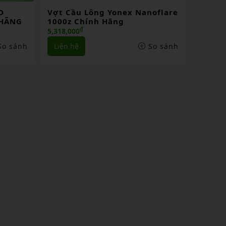
D
Vợt Cầu Lông Yonex Nanoflare
Vợt Cầ
 HÃNG
1000z Chính Hãng
880 Sh
₫
5,318,000
6,500,0
o sánh
Liên hệ
So sánh
Chọn