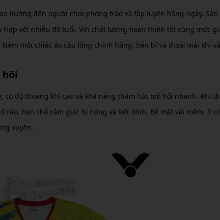
thao hướng đến người chơi phong trào và tập luyện hằng ngày. Sả
 hợp với nhiều độ tuổi. Với chất lượng hoàn thiện tốt cùng mức g
 kiếm một chiếc áo cầu lông chính hãng, bền bỉ và thoải mái khi v
 hôi
ẹ, có độ thoáng khí cao và khả năng thấm hút mồ hôi nhanh. Khi th
ô ráo, hạn chế cảm giác bí nóng và bết dính. Bề mặt vải mềm, ít n
ờng xuyên.