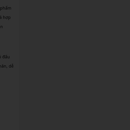
n phẩm
iá hợp
ận
i đấu
hăn, dễ