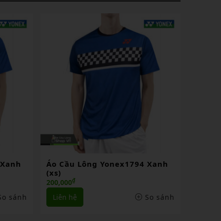
Xanh
Áo Cầu Lông Yonex1794 Xanh
Quần C
(xs)
₫
120,000
₫
200,000
Chọn 
o sánh
Liên hệ
So sánh