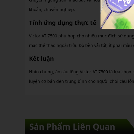
khoắn, chuyên nghiệp.
Tính ứng dụng thực tế
Victor AT-7500 phù hợp cho nhiều mục đích sử dụng 
mặc thể thao ngoài trời. Độ bền vải tốt, ít phai màu
Kết luận
Nhìn chung, áo cầu lông Victor AT-7500 là lựa chọn 
luyện cơ bản đến trung bình cho người chơi cầu lôn
Sản Phẩm Liên Quan