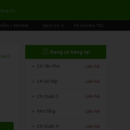
Hàng (
0
)
DẪN / REVIEW
DỊCH VỤ
VỀ CHÚNG TÔI
DỊCH VỤ ĐAN VỢT CẦU LÔNG
TÚI/BALO CẦU LÔNG
OP
DỊCH VỤ THU MUA VỢT CŨ
Đang có hàng tại
ex
Túi Cầu Lông Lining
 sánh
ing
Túi Cầu Lông Yonex
CN Tân Phú
Liên hệ
mpoo
Túi Cầu Lông Victor
tor
Túi Cầu Lông Mizuno
CN Gò Vấp
Liên hệ
Túi Cầu Lông Apavi
Xem thêm
CN Quận 3
Liên hệ
EBALL
MÁY ĐAN
Phụ Kiện Máy Đan
Kho Tổng
Liên hệ
CN Quận 9
Liên hệ