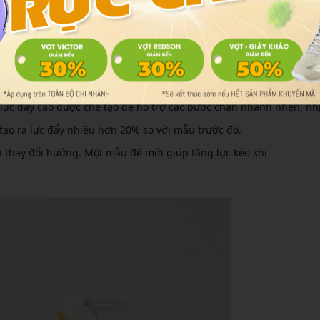
ONEX Power Cushion cung cấp khả năng hấp thụ sốc gấp 3 lần. Khi r
ảy trở lại 4m mà không bị hư hại.
iếng da tổng hợp duy nhất trên khắp các khu vực ngón chân và g
sự căng thẳng không mong muốn.
, lực đẩy cao được chế tạo để hỗ trợ các bước chân nhanh nhẹn, nh
ạo ra lực đẩy nhiều hơn 20% so với mẫu trước đó.
in thay đổi hướng. Một mẫu đế mới giúp tăng lực kéo khi