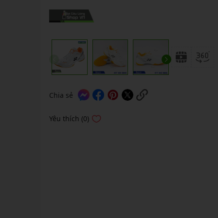
GIÀY 
Vớ Cầu Lông
Vợt Pickleball Kamito
VỢT 
GIÀY 
Vợt Pickleball Dưới 1tr
VỢT 
Xem thêm
GIÀY 
VỢT 
GIÀY 
VỢT 
VỢT 
Chia sẻ
VỢT 
Yêu thích (0)
VỢT 