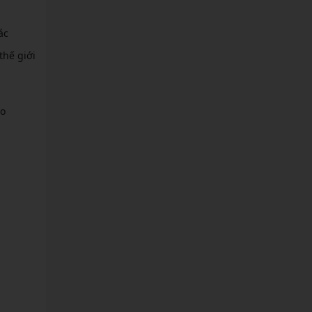
ác
thế giới
ao