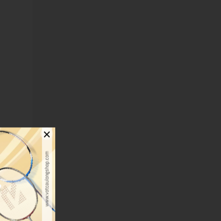
×
ật
ệ tiên
 động