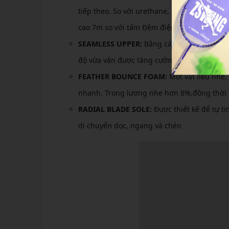
tiếp theo. So với urethane, cấu trúc của Y
cao 7m so với tấm Đệm điện, quả trứng sẽ n
SEAMLESS UPPER:
Bằng cách sử dụng một m
độ vừa vặn được tăng cường và giảm bớt 
FEATHER BOUNCE FOAM:
Một vật liệu nhẹ
nhanh. Trọng lượng nhẹ hơn 8%,đồng thời t
RADIAL BLADE SOLE:
Được thiết kế để tự t
di chuyển dọc, ngang và chéo