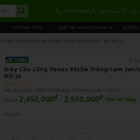
0776856666
Tài Khoản
Giỏ 
THƯƠNG HIỆU
HỢP TÁC KINH DOANH
HƯỚNG 
CẦU LÔNG YONEX
U LÔNG YONEX
CẦU LÔNG YONEX
ALO YONEX
CẦU LÔNG
IỆN MÁY ĐAN
BẢNG CHIẾT KHẤU ĐẠI LÝ
>
Giày Cầu Lông Yonex 65z3w Trắng/cam (wt/or) - Nội Địa Jp
CẦU LÔNG YONEX
VỢT CẦU LÔNG IXE
ÁO CẦU LÔNG
QUẦN CẦU LÔNG
CẦU LÔNG LINING
U LÔNG LINING
CẦU LÔNG LINING
ALO LINING
CÁN CẦU LÔNG
ALO PICKLEBALL
NHƯỢNG QUYỀN VỢT CẦU LÔNG SH
CẦU LÔNG VICTOR
VỢT CẦU LÔNG KAMITO
Áo Cầu Lông Yonex
Quần Cầu Lông Yon
So
CẦU LÔNG VICTOR
U LÔNG HUNDRED
CẦU LÔNG VICTOR
ALO VICTOR
ẦU LÔNG
PICKLEBALL
Áo Cầu Lông Lining
Quần Cầu Lông Lin
Giày Cầu Lông Yonex 65z3w Trắng/cam (wt/o
CẦU LÔNG LINING
VỢT CẦU LÔNG KAWASAKI
CẦU LÔNG MIZUNO
U LÔNG FLYPOWER
CẦU LÔNG KID
ALO HUNDRED
U LÔNG
Áo Cầu Lông Hundred
Quần Cầu Lông Ku
ND Jp
CẦU LÔNG MIZUNO
VỢT CẦU LÔNG KLINT
Áo Cầu Lông Kid
Quần Cầu Lông Vic
CẦU LÔNG HUNDRED
U LÔNG KID
 CẦU LÔNG KUMPOO
ALO MIZUNO
Mã sản phẩm:
SP001992
Đã bán:
0
Thương hiệu:
YONEX
Áo Cầu Lông Flypower
Quần Cầu Lông Kid
CẦU LÔNG HUNDRED
VỢT CẦU LÔNG KUMPOO
CẦU LÔNG APACS
ALO APAVI
₫
₫
2,450,000
- 2,550,000
Tạm hết hàng
Chỉ từ:
CẦU LÔNG XP
ALO KAMITO
GIÀY PICKLEBALL
PHỤ KIỆN PICKL
CẦU LÔNG APACS
VỢT CẦU LÔNG PROKENNEX
Kích cỡ:
CẦU LÔNG LEFUS
Giày Asics
Bóng Pickleball
CẦU LÔNG FELET
VỢT CẦU LÔNG REVILO
Túi/balo Pickleball
47
46
45
44.5
44
43
42
41
CẦU LÔNG WIKA
CẦU LÔNG FLYPOWER
VỢT CẦU LÔNG TENWAY
40.5
40
39.5
39
38
37.5
37