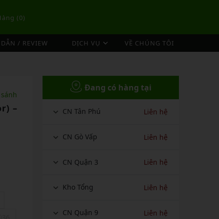
Hàng (
0
)
DẪN / REVIEW
DỊCH VỤ
VỀ CHÚNG TÔI
DỊCH VỤ ĐAN VỢT CẦU LÔNG
TÚI/BALO CẦU LÔNG
OP
DỊCH VỤ THU MUA VỢT CŨ
Đang có hàng tại
ex
Túi Cầu Lông Lining
 sánh
ing
Túi Cầu Lông Yonex
r) –
CN Tân Phú
Liên hệ
mpoo
Túi Cầu Lông Victor
tor
Túi Cầu Lông Mizuno
CN Gò Vấp
Liên hệ
Túi Cầu Lông Apavi
Xem thêm
CN Quận 3
Liên hệ
EBALL
MÁY ĐAN
Phụ Kiện Máy Đan
Kho Tổng
Liên hệ
CN Quận 9
Liên hệ
36