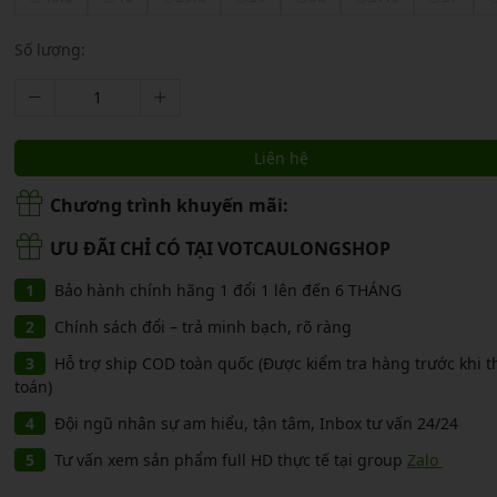
CẦU LÔNG KUMPOO
CẦU LÔNG REDSON
CẦU LÔNG KAWASAKI
Số lượng:
CẦU LÔNG 3RD
CẦU LÔNG FELET
CẦU LÔNG APAVI
CẦU LÔNG APAVI
Liên hệ
CẦU LÔNG DAS X
CẦU LÔNG FLEET
Chương trình khuyến mãi:
ƯU ĐÃI CHỈ CÓ TẠI VOTCAULONGSHOP
CẦU LÔNG FLEX POWER
Bảo hành chính hãng 1 đổi 1 lên đến 6 THÁNG
CẦU LÔNG FORZA
Chính sách đổi – trả minh bạch, rõ ràng
Hỗ trợ ship COD toàn quốc (Được kiểm tra hàng trước khi 
toán)
Đội ngũ nhân sự am hiểu, tận tâm, Inbox tư vấn 24/24
Tư vấn xem sản phẩm full HD thực tế tại group
Zalo