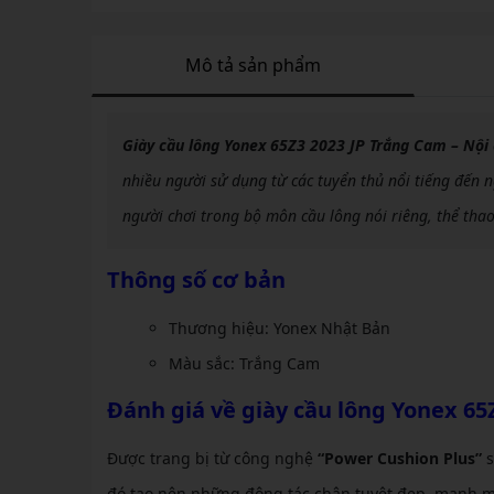
Mô tả sản phẩm
Giày cầu lông Yonex 65Z3 2023 JP Trắng Cam – Nội
nhiều người sử dụng từ các tuyển thủ nổi tiếng đến n
người chơi trong bộ môn cầu lông nói riêng, thể thao
Thông số cơ bản
Thương hiệu: Yonex Nhật Bản
Màu sắc: Trắng Cam
Đánh giá về
giày cầu lông Yonex 65
Được trang bị từ công nghệ
“Power Cushion Plus”
s
đó tạo nên những động tác chân tuyệt đẹp, mạnh mẽ 