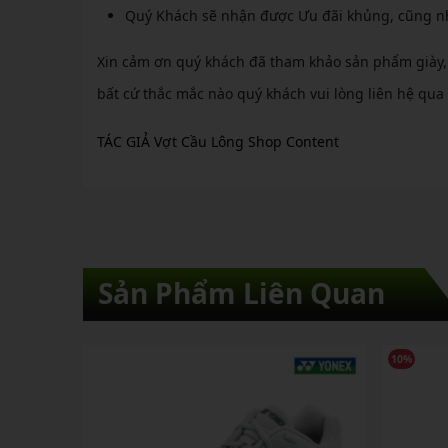
Quý Khách sẽ nhận được Ưu đãi khủng, cũng 
Xin cảm ơn quý khách đã tham khảo sản phẩm giày,
bất cứ thắc mắc nào quý khách vui lòng liên hệ qua 
TÁC GIẢ Vợt Cầu Lông Shop Content
Sản Phẩm Liên Quan
10%
10%