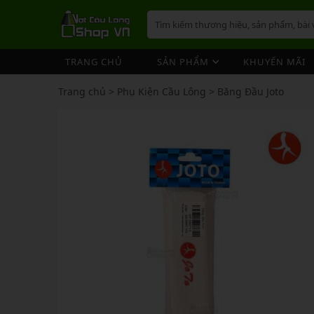
TRANG CHỦ
SẢN PHẨM
KHUYẾN MÃI
VỢT CẦU LÔNG
GIÀY 
ÁO CẦ
QUẦN 
TÚI/B
CƯỚC 
PHỤ K
NÓN
Trang chủ
>
Phụ Kiện Cầu Lông
>
Băng Đầu Joto
VỢT 
VỢT CẦU LÔNG
GIÀY CẦU LÔNG
GIÀY CẦU LÔNG
GIÀY 
ÁO CẦ
QUẦN 
TÚI/B
CUỐN 
TÚI/B
VỢT 
Vợt Cầu Lông Yonex
Giày Cầu Lông Yonex
ÁO CẦU LÔNG
GIÀY 
ÁO CẦ
QUẦN 
TÚI/B
ỐNG C
BÓNG 
Vợt Cầu Lông Victor
Giày Cầu Lông Mizuno
VỢT 
QUẦN CẦU LÔNG
GIÀY 
ÁO CẦ
QUẦN 
TÚI/B
VỚ CẦ
Vợt Cầu Lông Lining
Giày Cầu Lông Lining
VỢT 
Vợt Cầu Lông Mizuno
Giày Cầu Lông Victor
TÚI / BALO CẦU LÔNG
GIÀY 
ÁO CẦ
QUẦN
TÚI/B
Vợt Cầu Lông Hundred
Giày Cầu Lông Hundred
VỢT 
PHỤ KIỆN CẦU LÔNG
GIÀY 
TÚI/B
Xem thêm
Xem thêm
MÁY ĐAN
GIÀY 
TÚI/B
PHỤ KIỆN CẦU LÔNG
VỢT PICKLEBALL
VỢT 
VỢT PICKLEBALL
GIÀY 
Cước Cầu Lông
Vợt Pickleball Joola
VỢT 
Ống Cầu Lông
Vợt Pickleball Sypik
PHỤ KIỆN PICKLE BALL
GIÀY 
VỢT 
Cuốn Cán Cầu Lông
Vợt Pickleball Lining