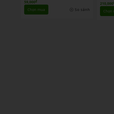
₫
59,000
210,000
Chọn mua
So sánh
Chọn