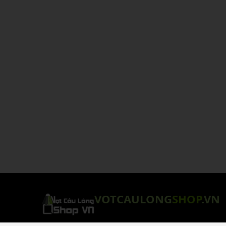
VOTCAULONG
SHOP
.VN