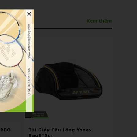
×
Xem thêm
URBO
Túi Giày Cầu Lông Yonex
Băng 
Bag815cr
Black