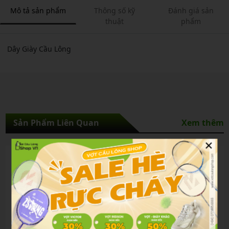
Mô tả sản phẩm
Thông số kỹ
Đánh giá sản
thuật
phẩm
Dây Giày Cầu Lông
Sản Phẩm Liên Quan
Xem thêm
×