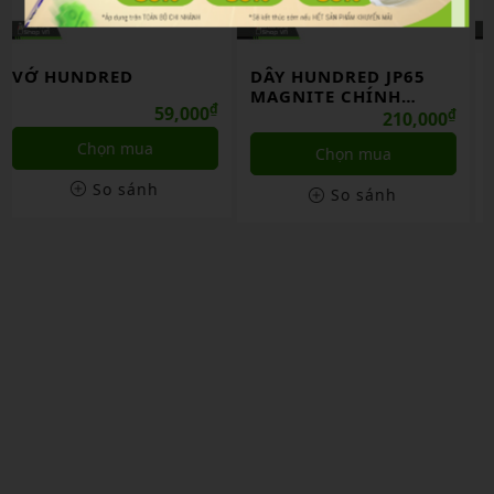
DÂY HUNDRED JP65
DÂY FELET ULTRAMAX
MAGNITE CHÍNH
TURBO NANO 66 PLUS
HÃNG
₫
₫
210,000
170,000
Chọn mua
Chọn mua
So sánh
So sánh