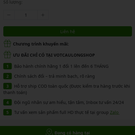
Số lượng:
Liên hệ
Chương trình khuyến mãi:
ƯU ĐÃI CHỈ CÓ TẠI VOTCAULONGSHOP
Bảo hành chính hãng 1 đổi 1 lên đến 6 THÁNG
Chính sách đổi – trả minh bạch, rõ ràng
Hỗ trợ ship COD toàn quốc (Được kiểm tra hàng trước khi
thanh toán)
Đội ngũ nhân sự am hiểu, tận tâm, Inbox tư vấn 24/24
Tư vấn xem sản phẩm full HD thực tế tại group
Zalo
Đang có hàng tại