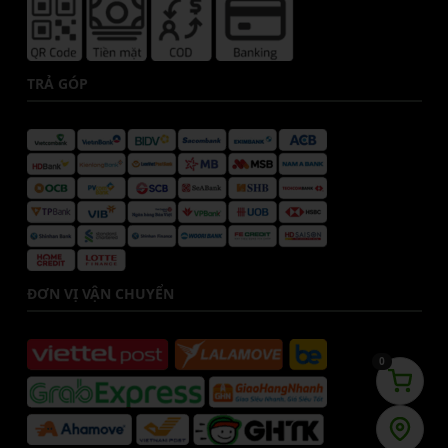
TRẢ GÓP
ĐƠN VỊ VẬN CHUYỂN
0