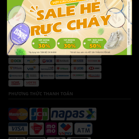
Hotline CSKH:
077.685.6666
Email:
cskh@votcaulongshop.vn
DANH SÁCH NGÂN HÀNG
PHƯƠNG THỨC THANH TOÁN