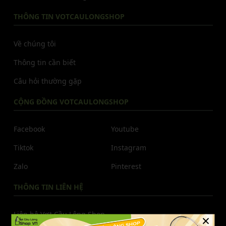
THÔNG TIN VOTCAULONGSHOP
Về chúng tôi
Thông tin cần biết
Câu hỏi thường gặp
CỘNG ĐỒNG VOTCAULONGSHOP
Facebook
Youtube
Tiktok
Instagram
Zalo
Pinterest
THÔNG TIN LIÊN HỆ
Liên hệ Vợt Cầu Lông Shop
×