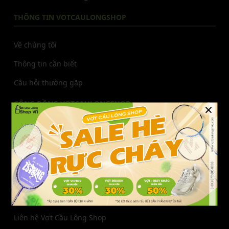
THÔNG TIN VOTCAULONGSHOP
Về chúng tôi
Thông tin cần biết
Câu hỏi thường gặp
CỘNG ĐỒNG VOTCAULONGSHOP
×
Facebook
Youtube
Tiktok
Instagram
Zalo
Pinterest
THÔNG TIN LIÊN HỆ
Liên hệ Vợt Cầu Lông Shop