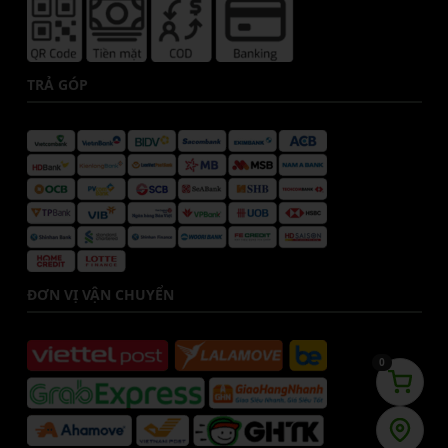
TRẢ GÓP
ĐƠN VỊ VẬN CHUYỂN
0