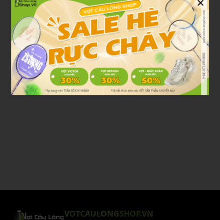
×
VOTCAULONG
SHOP
.VN