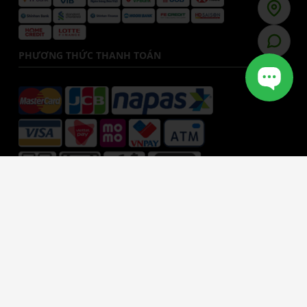
PHƯƠNG THỨC THANH TOÁN
TRẢ GÓP