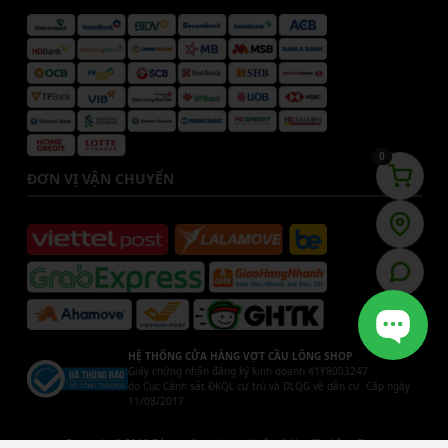
0
ĐƠN VỊ VẬN CHUYỂN
HỆ THỐNG CỬA HÀNG VỢT CẦU LÔNG SHOP
Giấy chứng nhận đăng ký kinh doanh 41Y8003247
do Cục Cảnh sát ĐKQL cư trú và DLQG về dân cư. Cấp ngày
11/08/2017
Copyright © 2019 Bản quyền website thuộc về Vợt Cầu Lông Shop.