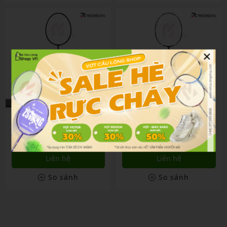
×
Vợt Cầu Lông Redson
Vợt Cầu Lông Redson
Rigidity 08 Cq
At-1000 (tw)
₫
₫
4,800,000
2,000,000
Liên hệ
Liên hệ
So sánh
So sánh