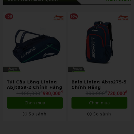
10%
10%
Balo Lining Abss275-5
Túi Cầu Lông Lining
ng
Chính Hãng
Abjt059-1 Chính Hãng
₫
₫
₫
₫
₫
0
800,000
720,000
1,100,000
990,000
Chọn mua
Chọn mua
So sánh
So sánh