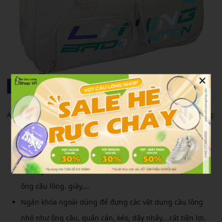
×
ABJR024-2 chính hãng được thiết kế nhiều ngăn chuyên dụng:
Một ngăn chính rộng rãi dùng để đựng vợt, tối đa lên
đến 4 cây.
Một ngăn vừa đủ lớn để được thoải mái 3-4 bộ quần áo,
ống cầu lông. giày,…
Ngăn khóa ngoài dùng để đựng các vật dụng cầu lông
nhỏ như ống cầu, quấn cán, kéo, dây nhảy,…rất tiện lợi.