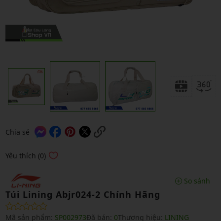
Chia sẻ
Yêu thích (0)
So sánh
Túi Lining Abjr024-2 Chính Hãng
Mã sản phẩm:
SP002973
Đã bán:
0
Thương hiệu:
LINING