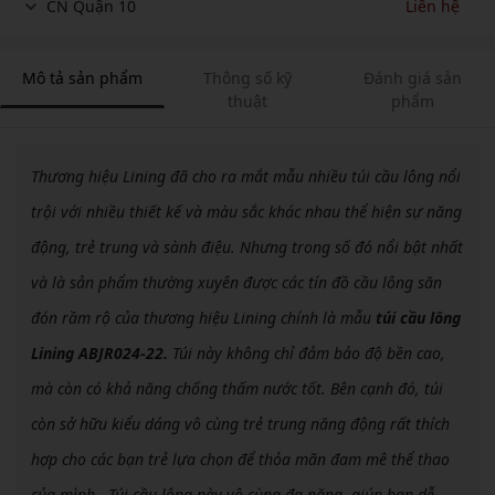
CN Quận 10
Liên hệ
Mô tả sản phẩm
Thông số kỹ
Đánh giá sản
thuật
phẩm
Thương hiệu Lining đã cho ra mắt mẫu nhiều túi cầu lông nổi
trội với nhiều thiết kế và màu sắc khác nhau thể hiện sự năng
động, trẻ trung và sành điệu. Nhưng trong số đó nổi bật nhất
và là sản phẩm thường xuyên được các tín đồ cầu lông săn
đón rầm rộ của thương hiệu Lining chính là mẫu
túi cầu lông
Lining ABJR024-22.
Túi này không chỉ đảm bảo độ bền cao,
mà còn có khả năng chống thấm nước tốt. Bên cạnh đó, túi
còn sở hữu kiểu dáng vô cùng trẻ trung năng động rất thích
hợp cho các bạn trẻ lựa chọn để thỏa mãn đam mê thể thao
của mình.. Túi cầu lông này vô cùng đa năng, giúp bạn dễ