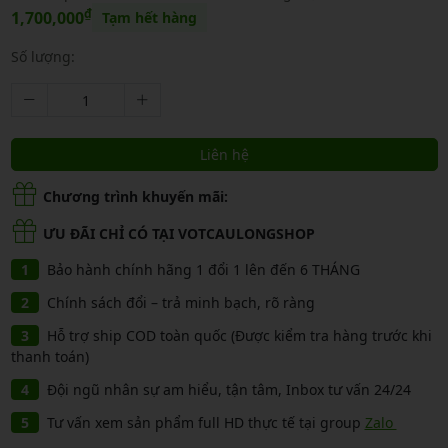
₫
1,700,000
Tạm hết hàng
Số lượng:
Liên hệ
Chương trình khuyến mãi:
ƯU ĐÃI CHỈ CÓ TẠI VOTCAULONGSHOP
Bảo hành chính hãng 1 đổi 1 lên đến 6 THÁNG
Chính sách đổi – trả minh bạch, rõ ràng
Hỗ trợ ship COD toàn quốc (Được kiểm tra hàng trước khi
thanh toán)
Đội ngũ nhân sự am hiểu, tận tâm, Inbox tư vấn 24/24
Tư vấn xem sản phẩm full HD thực tế tại group
Zalo