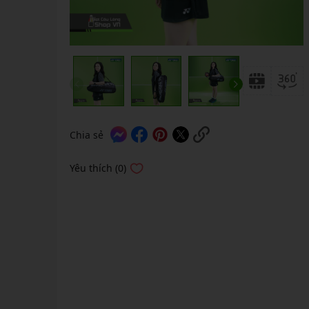
GIÀY 
Vớ Cầu Lông
Vợt Pickleball Kamito
VỢT 
GIÀY 
Vợt Pickleball Dưới 1tr
VỢT 
Xem thêm
GIÀY 
VỢT 
GIÀY 
VỢT 
VỢT 
Chia sẻ
VỢT 
Yêu thích (0)
VỢT 