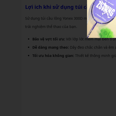
Lợi ich khi sử dụng túi cầu lông Yo
Sử dụng túi cầu lông Yonex 300D mang lại nhiều lợ
trải nghiệm thể thao của bạn.
Bảo vệ vợt tối ưu:
Với lớp lót mềm mại bên tron
Dễ dàng mang theo:
Dây đeo chắc chắn và êm á
Tối ưu hóa không gian:
Thiết kế thông minh giú