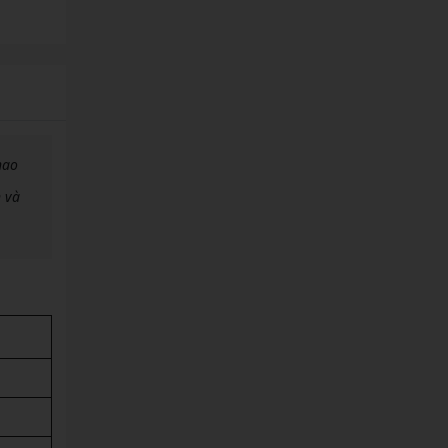
hao
h và