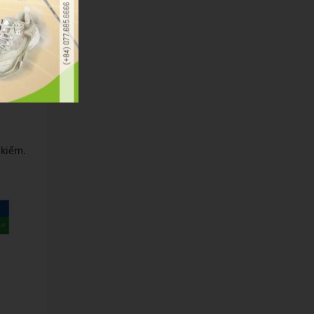
g cao
 kiếm.