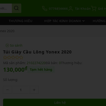
0776856666
Tài Khoản
Giỏ 
THƯƠNG HIỆU
HỢP TÁC KINH DOANH
HƯỚNG 
CẦU LÔNG YONEX
U LÔNG YONEX
CẦU LÔNG YONEX
ALO YONEX
CẦU LÔNG
IỆN MÁY ĐAN
BẢNG CHIẾT KHẤU ĐẠI LÝ
onex 2020
CẦU LÔNG YONEX
VỢT CẦU LÔNG IXE
ÁO CẦU LÔNG
QUẦN CẦU LÔNG
CẦU LÔNG LINING
U LÔNG LINING
CẦU LÔNG LINING
ALO LINING
CÁN CẦU LÔNG
ALO PICKLEBALL
NHƯỢNG QUYỀN VỢT CẦU LÔNG SH
CẦU LÔNG VICTOR
VỢT CẦU LÔNG KAMITO
Áo Cầu Lông Yonex
Quần Cầu Lông Yon
So sánh
CẦU LÔNG VICTOR
U LÔNG HUNDRED
CẦU LÔNG VICTOR
ALO VICTOR
ẦU LÔNG
PICKLEBALL
Áo Cầu Lông Lining
Quần Cầu Lông Lin
Túi Giày Cầu Lông Yonex 2020
CẦU LÔNG LINING
VỢT CẦU LÔNG KAWASAKI
CẦU LÔNG MIZUNO
U LÔNG FLYPOWER
CẦU LÔNG KID
ALO HUNDRED
U LÔNG
Áo Cầu Lông Hundred
Quần Cầu Lông Ku
CẦU LÔNG MIZUNO
VỢT CẦU LÔNG KLINT
Mã sản phẩm:
2102274220
Đã bán:
0
Thương hiệu:
Áo Cầu Lông Kid
Quần Cầu Lông Vic
CẦU LÔNG HUNDRED
U LÔNG KID
 CẦU LÔNG KUMPOO
ALO MIZUNO
₫
130,000
Tạm hết hàng
Áo Cầu Lông Flypower
Quần Cầu Lông Kid
CẦU LÔNG HUNDRED
VỢT CẦU LÔNG KUMPOO
CẦU LÔNG APACS
ALO APAVI
Số lượng:
CẦU LÔNG XP
ALO KAMITO
GIÀY PICKLEBALL
PHỤ KIỆN PICKL
CẦU LÔNG APACS
VỢT CẦU LÔNG PROKENNEX
CẦU LÔNG LEFUS
Giày Asics
Bóng Pickleball
CẦU LÔNG FELET
VỢT CẦU LÔNG REVILO
Túi/balo Pickleball
CẦU LÔNG WIKA
CẦU LÔNG FLYPOWER
VỢT CẦU LÔNG TENWAY
Liên hệ