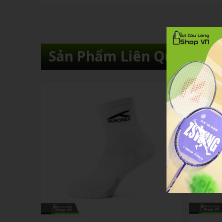
Sản Phẩm Liên Quan