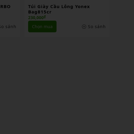
URBO
Túi Giày Cầu Lông Yonex
Băng C
Bag815cr
Black
₫
230,000
219,000
o sánh
Chọn mua
So sánh
Chọn 