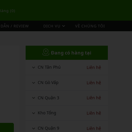
Hàng (
0
)
DẪN / REVIEW
DỊCH VỤ
VỀ CHÚNG TÔI
DỊCH VỤ ĐAN VỢT CẦU LÔNG
TÚI/BALO CẦU LÔNG
OP
DỊCH VỤ THU MUA VỢT CŨ
Đang có hàng tại
ex
Túi Cầu Lông Lining
ing
Túi Cầu Lông Yonex
CN Tân Phú
Liên hệ
mpoo
Túi Cầu Lông Victor
tor
Túi Cầu Lông Mizuno
CN Gò Vấp
Liên hệ
Túi Cầu Lông Apavi
Xem thêm
CN Quận 3
Liên hệ
EBALL
MÁY ĐAN
Phụ Kiện Máy Đan
Kho Tổng
Liên hệ
CN Quận 9
Liên hệ