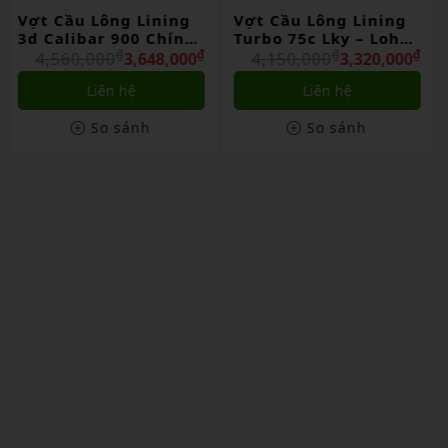
Vợt Cầu Lông Lining
Vợt Cầu Lông Lining
Turbo 75c Lky – Loh
Bladex 700 Chính
Kean Yew Chính Hãng
₫
₫
Hãng
₫
₫
4,150,000
3,320,000
4,500,000
3,600,000
Liên hệ
Liên hệ
So sánh
So sánh