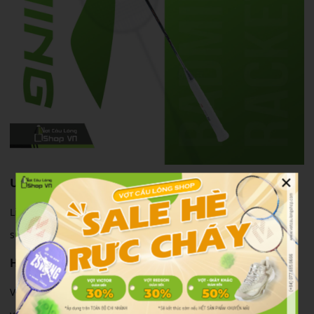
×
Ưu điểm nổi bật
Lining Sói Bạc được đánh giá cao nhờ khả năng kết hợp giữa
sức mạnh tấn công và độ linh hoạt trong thi đấu thực tế.
Hiệu suất thi đấu
Vợt hỗ trợ tốt cho các pha đập cầu nhờ thiết kế đầu hơi nặng