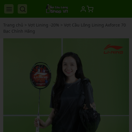
Trang chủ
>
Vợt Lining -20%
>
Vợt Cầu Lông Lining Axforce 70
Bạc Chính Hãng