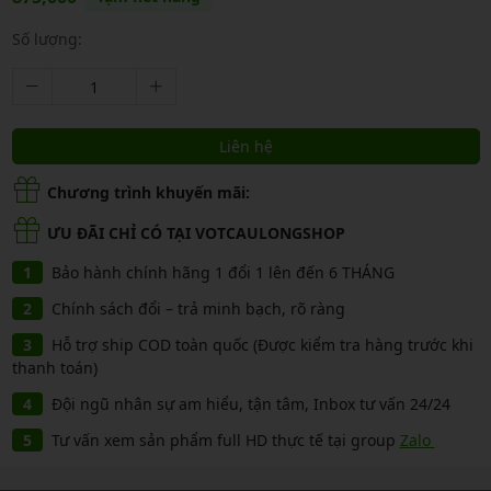
Số lượng:
Liên hệ
Chương trình khuyến mãi:
ƯU ĐÃI CHỈ CÓ TẠI VOTCAULONGSHOP
Bảo hành chính hãng 1 đổi 1 lên đến 6 THÁNG
Chính sách đổi – trả minh bạch, rõ ràng
Hỗ trợ ship COD toàn quốc (Được kiểm tra hàng trước khi
thanh toán)
Đội ngũ nhân sự am hiểu, tận tâm, Inbox tư vấn 24/24
Tư vấn xem sản phẩm full HD thực tế tại group
Zalo