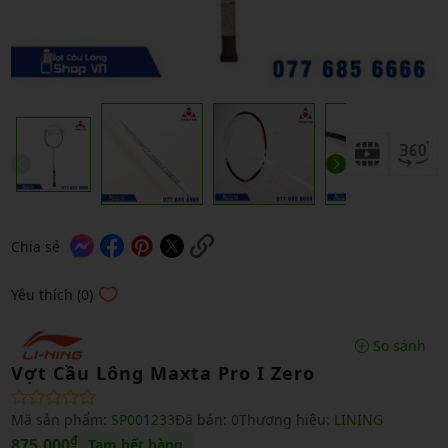
Chia sẻ
Yêu thích (0)
So sánh
Vợt Cầu Lông Maxta Pro I Zero
Mã sản phẩm:
SP001233
Đã bán:
0
Thương hiệu:
LINING
₫
875,000
Tạm hết hàng