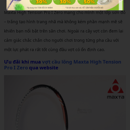
Maxta High Tension Pro I Zero mang cho mình một lớp sơn đỏ
– trắng tạo hình trang nhã mà không kém phần mạnh mẽ sẽ
khiến bạn nổi bật trên sân chơi. Ngoài ra cây vợt còn đem lại
cảm giác chắc chắn cho người chơi trong từng pha cầu với
một lực phát ra rất tốt cùng đầu vợt có ổn định cao.
Ưu đãi khi mua
vợt cầu lông Maxta High Tension
Pro I Zero
qua website