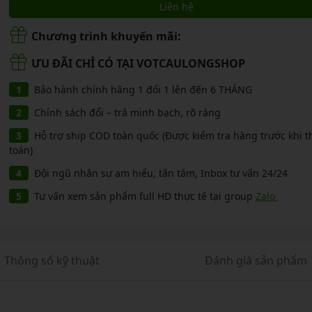
CẦU LÔNG KUMPOO
Liên hệ
CẦU LÔNG REDSON
CẦU LÔNG KAWASAKI
Chương trình khuyến mãi:
CẦU LÔNG 3RD
CẦU LÔNG FELET
ƯU ĐÃI CHỈ CÓ TẠI VOTCAULONGSHOP
CẦU LÔNG APAVI
CẦU LÔNG APAVI
Bảo hành chính hãng 1 đổi 1 lên đến 6 THÁNG
CẦU LÔNG DAS X
Chính sách đổi – trả minh bạch, rõ ràng
CẦU LÔNG FLEET
Hỗ trợ ship COD toàn quốc (Được kiểm tra hàng trước khi 
toán)
CẦU LÔNG FLEX POWER
Đội ngũ nhân sự am hiểu, tận tâm, Inbox tư vấn 24/24
CẦU LÔNG FORZA
Tư vấn xem sản phẩm full HD thực tế tại group
Zalo
Thông số kỹ thuật
Đánh giá sản phẩm