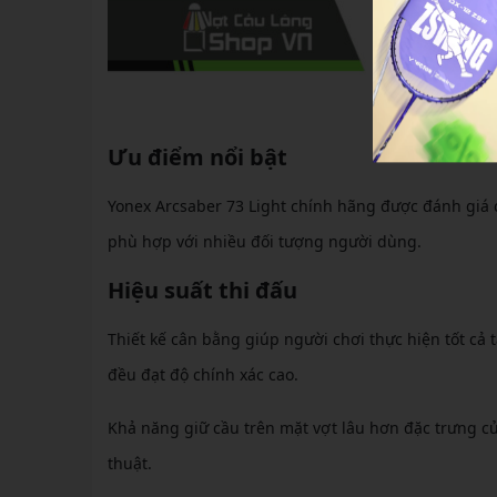
Ưu điểm nổi bật
Yonex Arcsaber 73 Light chính hãng được đánh giá c
phù hợp với nhiều đối tượng người dùng.
Hiệu suất thi đấu
Thiết kế cân bằng giúp người chơi thực hiện tốt cả
đều đạt độ chính xác cao.
Khả năng giữ cầu trên mặt vợt lâu hơn đặc trưng c
thuật.