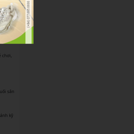
 chơi,
uối sân
đánh kỹ