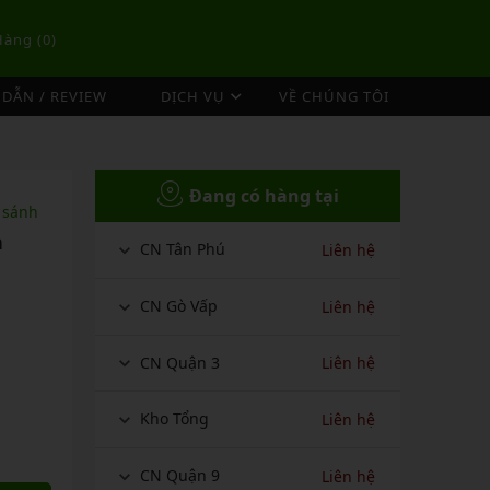
Hàng (
0
)
DẪN / REVIEW
DỊCH VỤ
VỀ CHÚNG TÔI
DỊCH VỤ ĐAN VỢT CẦU LÔNG
TÚI/BALO CẦU LÔNG
OP
DỊCH VỤ THU MUA VỢT CŨ
Đang có hàng tại
ex
Túi Cầu Lông Lining
 sánh
ing
Túi Cầu Lông Yonex
h
CN Tân Phú
Liên hệ
mpoo
Túi Cầu Lông Victor
tor
Túi Cầu Lông Mizuno
CN Gò Vấp
Liên hệ
Túi Cầu Lông Apavi
Xem thêm
CN Quận 3
Liên hệ
EBALL
MÁY ĐAN
Phụ Kiện Máy Đan
Kho Tổng
Liên hệ
CN Quận 9
Liên hệ