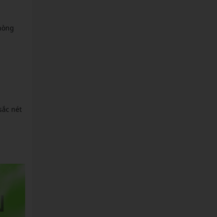
phòng
sắc nét