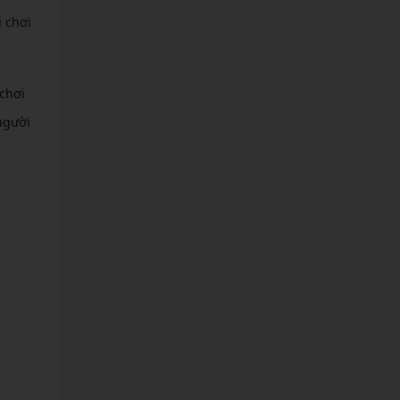
 chơi
chơi
người