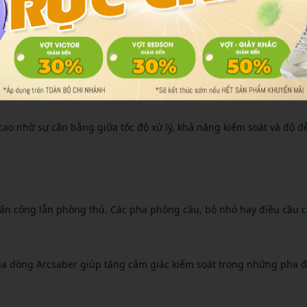
ao nhờ sự cân bằng giữa tốc độ xử lý, khả năng kiểm soát và độ dễ
 tấn công lẫn phòng thủ. Các pha phông cầu, bỏ nhỏ hay điều cầu c
ủa dòng Arcsaber giúp tăng cảm giác kiểm soát trong những pha 