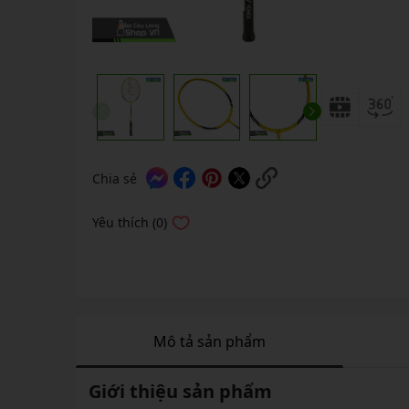
GIÀY 
Vớ Cầu Lông
Vợt Pickleball Kamito
VỢT 
GIÀY 
Vợt Pickleball Dưới 1tr
VỢT 
Xem thêm
GIÀY 
VỢT 
GIÀY 
VỢT 
VỢT 
Chia sẻ
VỢT 
Yêu thích (0)
VỢT 
Mô tả sản phẩm
Giới thiệu sản phẩm