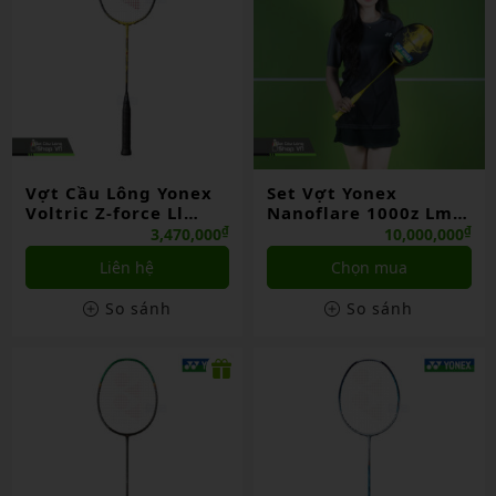
Vợt Cầu Lông Yonex
Set Vợt Yonex
Voltric Z-force Ll
Nanoflare 1000z Lmt
Chính Hãng
Tl-vno 2025
₫
₫
3,470,000
10,000,000
Liên hệ
Chọn mua
So sánh
So sánh