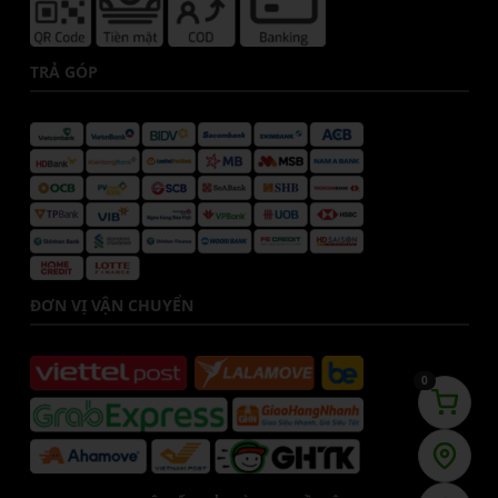
TRẢ GÓP
ĐƠN VỊ VẬN CHUYỂN
0