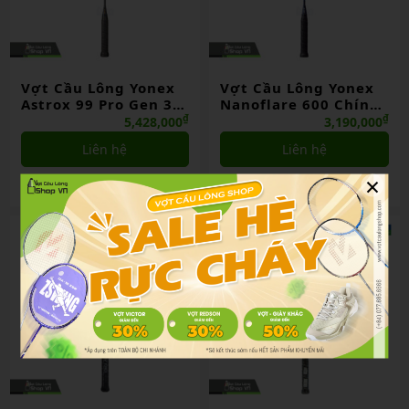
Vợt Cầu Lông Yonex
Vợt Cầu Lông Yonex
Astrox 99 Pro Gen 3
Nanoflare 600 Chính
Chính Hãng
Hãng
₫
₫
5,428,000
3,190,000
Liên hệ
Liên hệ
×
So sánh
So sánh