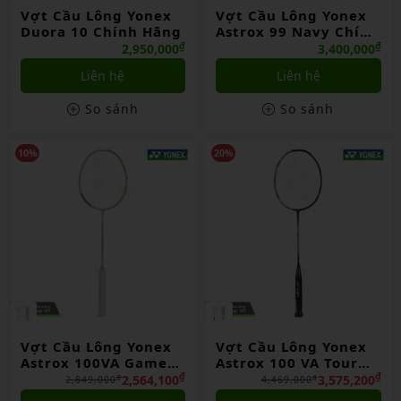
Vợt Cầu Lông Yonex
Vợt Cầu Lông Yonex
Duora 10 Chính Hãng
Astrox 99 Navy Chính
Hãng
₫
₫
2,950,000
3,400,000
Liên hệ
Liên hệ
So sánh
So sánh
10%
20%
Vợt Cầu Lông Yonex
Vợt Cầu Lông Yonex
Astrox 100VA Game
Astrox 100 VA Tour
Chính Hãng
Chính Hãng
₫
₫
2,564,100
3,575,200
₫
₫
2,849,000
4,469,000