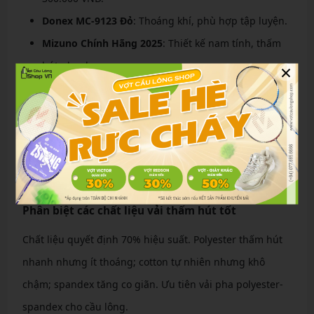
Donex MC-9123 Đỏ
: Thoáng khí, phù hợp tập luyện.
Mizuno Chính Hãng 2025
: Thiết kế nam tính, thấm
×
hút nhanh.
Donex AC-3823
: Mẫu unisex, bền màu.
Bí quyết chọn áo cầu lông nam chuẩn như
chuyên gia
Để chọn được chiếc
áo cầu lông nam
lý tưởng, hãy áp
dụng các bí quyết sau.
Phân biệt các chất liệu vải thấm hút tốt
Chất liệu quyết định 70% hiệu suất. Polyester thấm hút
nhanh nhưng ít thoáng; cotton tự nhiên nhưng khô
chậm; spandex tăng co giãn. Ưu tiên vải pha polyester-
spandex cho cầu lông.