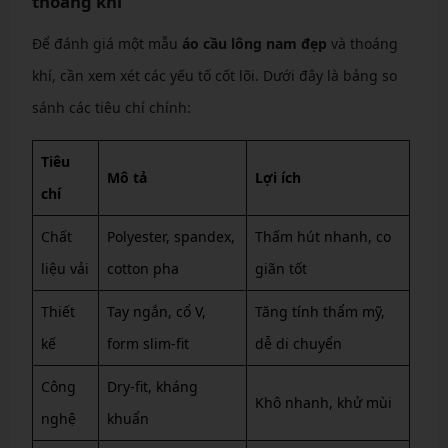
thoáng khí
Để đánh giá một mẫu
áo cầu lông nam đẹp
và thoáng
khí, cần xem xét các yếu tố cốt lõi. Dưới đây là bảng so
sánh các tiêu chí chính:
Tiêu
Mô tả
Lợi ích
chí
Chất
Polyester, spandex,
Thấm hút nhanh, co
liệu vải
cotton pha
giãn tốt
Thiết
Tay ngắn, cổ V,
Tăng tính thẩm mỹ,
kế
form slim-fit
dễ di chuyển
Công
Dry-fit, kháng
Khô nhanh, khử mùi
nghệ
khuẩn