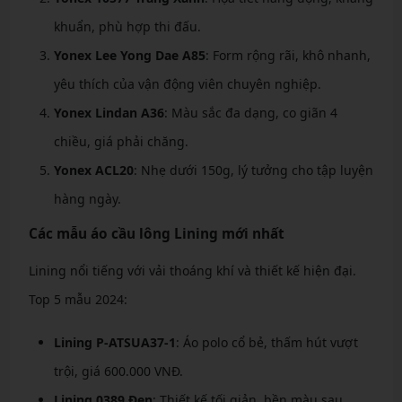
khuẩn, phù hợp thi đấu.
Yonex Lee Yong Dae A85
: Form rộng rãi, khô nhanh,
yêu thích của vận động viên chuyên nghiệp.
Yonex Lindan A36
: Màu sắc đa dạng, co giãn 4
chiều, giá phải chăng.
Yonex ACL20
: Nhẹ dưới 150g, lý tưởng cho tập luyện
hàng ngày.
Các mẫu áo cầu lông Lining mới nhất
Lining nổi tiếng với vải thoáng khí và thiết kế hiện đại.
Top 5 mẫu 2024:
Lining P-ATSUA37-1
: Áo polo cổ bẻ, thấm hút vượt
trội, giá 600.000 VNĐ.
Lining 0389 Đen
: Thiết kế tối giản, bền màu sau