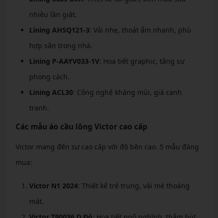
nhiều lần giặt.
Lining AHSQ121-3
: Vải nhẹ, thoát ẩm nhanh, phù
hợp sân trong nhà.
Lining P-AAYV033-1V
: Họa tiết graphic, tăng sự
phong cách.
Lining ACL30
: Công nghệ kháng mùi, giá cạnh
tranh.
Các mẫu áo cầu lông Victor cao cấp
Victor mang đến sự cao cấp với độ bền cao. 5 mẫu đáng
mua:
Victor N1 2024
: Thiết kế trẻ trung, vải mè thoáng
mát.
Victor T90036 D Đỏ
: Họa tiết ngộ nghĩnh, thấm hút