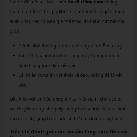
thể dễ đổ mồ hôi. Một chiếc
áo cầu lông nam
không
thấm hút tốt có thể gây khó chịu, dính bết và giảm hiệu
suất. Theo các chuyên gia thể thao, áo thấm hút mồ hôi
giúp:
Giữ da khô thoáng, tránh kích ứng và nhiễm trùng.
Tăng khả năng tản nhiệt, giúp duy trì nhịp tim ổn
định trong trận đấu kéo dài.
Cải thiện sự tự tin với thiết kế đẹp, không để lộ vết
ướt.
Đặc biệt, với khí hậu nóng ẩm tại Việt Nam, chọn áo từ
vải chuyên dụng như polyester pha spandex là lựa chọn
thông minh, giúp bạn chơi lâu hơn mà không mệt mỏi.
Tiêu chí đánh giá mẫu áo cầu lông nam đẹp và