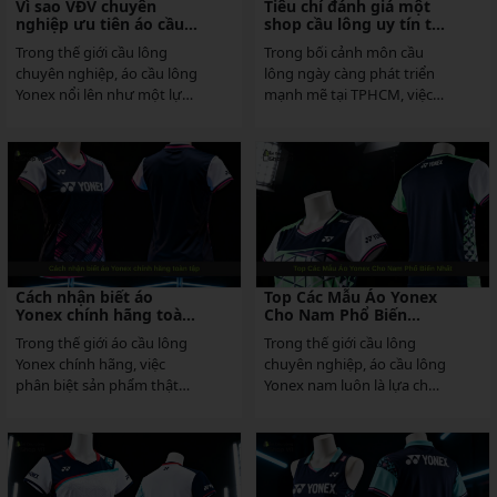
Vì sao VĐV chuyên
Tiêu chí đánh giá một
nghiệp ưu tiên áo cầu
shop cầu lông uy tín tại
lông Yonex?
TPHCM
Trong thế giới cầu lông
Trong bối cảnh môn cầu
chuyên nghiệp, áo cầu lông
lông ngày càng phát triển
Yonex nổi lên như một lựa
mạnh mẽ tại TPHCM, việc
chọn hàng đầu của các vận
lựa chọn shop cầu lông uy
động viên (VĐV)...
tín trở thành yếu...
Cách nhận biết áo
Top Các Mẫu Áo Yonex
Yonex chính hãng toàn
Cho Nam Phổ Biến
tập
Nhất
Trong thế giới áo cầu lông
Trong thế giới cầu lông
Yonex chính hãng, việc
chuyên nghiệp, áo cầu lông
phân biệt sản phẩm thật
Yonex nam luôn là lựa chọn
giả là yếu tố then chốt để
hàng đầu cho các vận động
đảm bảo chất...
viên và người...