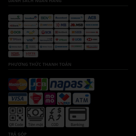
DANH SÁCH NGÂN HÀNG
PHƯƠNG THỨC THANH TOÁN
TRẢ GÓP