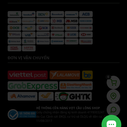
ĐƠN VỊ VẬN CHUYỂN
0
HỆ THỐNG CỬA HÀNG VỢT CẦU LÔNG SHOP
Giấy chứng nhận đăng ký kinh doanh 41Y8003247
do Cục Cảnh sát ĐKQL cư trú và DLQG về dân cư. Cấp ngày
11/08/2017