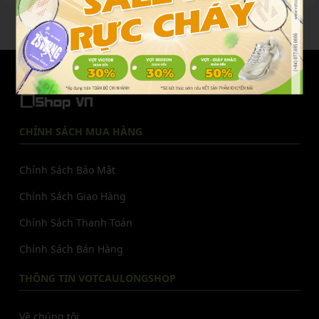
đến sự thoải mái tối ưu...
mà còn là biểu tượng...
...
1
2
3
21
VOTCAULONG
SHOP
.VN
CHÍNH SÁCH MUA HÀNG
Chính Sách Bảo Mật
Chính Sách Giao Hàng
Chính Sách Thanh Toán
Chính Sách Bán Hàng
THÔNG TIN VOTCAULONGSHOP
Về chúng tôi