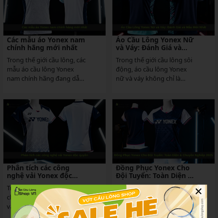
Các mẫu áo Yonex nam
Áo Cầu Lông Yonex Nữ
chính hãng mới nhất
và Váy: Đánh Giá và
Mẫu Mới Nhất
Trong thế giới cầu lông, các
Trong thế giới cầu lông sôi
mẫu áo cầu lông Yonex
động, áo cầu lông Yonex
nam chính hãng đang dẫn
nữ và váy không chỉ là
đầu xu hướng với thiết kế
trang phục thể thao mà
hiện đại, chất...
còn là yếu...
Phân tích các công
Đồng Phục Yonex Cho
nghệ vải Yonex độc
Đội Tuyển: Toàn Diện &
quyền
Chuyên Nghiệp 2026
×
Trong thế giới cầu lông
Trong thế giới cầu lông
chuyên nghiệp, công nghệ
chuyên nghiệp, đồng phục
vải Yonex độc quyền đang
Yonex cho đội tuyển không
dẫn đầu xu hướng, mang
chỉ là trang phục thi đấu