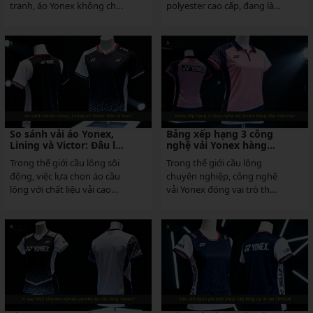
tranh, áo Yonex không chỉ
polyester cao cấp, đang là
là trang phục thi đấu mà
lựa chọn hàng đầu cho các
còn là biểu tượng của sự...
vận động...
So sánh vải áo Yonex,
Bảng xếp hạng 3 công
Lining và Victor: Đâu là
nghệ vải Yonex hàng
Vua?
đầu hiện nay
Trong thế giới cầu lông sôi
Trong thế giới cầu lông
động, việc lựa chọn áo cầu
chuyên nghiệp, công nghệ
lông với chất liệu vải cao
vải Yonex đóng vai trò then
cấp là chìa khóa mang lại
chốt, mang đến sự thoải
sự thoải mái...
mái và hiệu suất vượt...