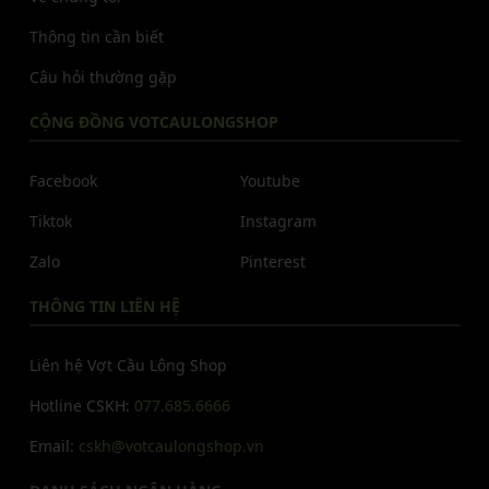
Thông tin cần biết
Câu hỏi thường gặp
CỘNG ĐỒNG VOTCAULONGSHOP
Facebook
Youtube
Tiktok
Instagram
Zalo
Pinterest
THÔNG TIN LIÊN HỆ
Liên hệ Vợt Cầu Lông Shop
Hotline CSKH:
077.685.6666
Email:
cskh@votcaulongshop.vn