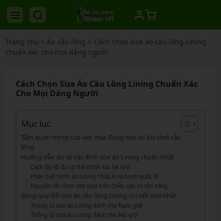
Trang chủ
>
Áo cầu lông
>
Cách chọn size áo cầu lông Lining
chuẩn xác cho mọi dáng người
Cách Chọn Size Áo Cầu Lông Lining Chuẩn Xác
Cho Mọi Dáng Người
Mục lục
Tầm quan trọng của việc mặc đúng size áo khi chơi cầu
lông
Hướng dẫn đo và xác định size áo Lining chuẩn nhất
Cách lấy số đo cơ thể chính xác tại nhà
Phân biệt form áo Lining Châu Á và form quốc tế
Nguyên tắc chọn size dựa trên chiều cao và cân nặng
Bảng quy đổi size áo cầu lông Lining chi tiết mới nhất
Thông số size áo Lining dành cho Nam giới
Thông số size áo Lining dành cho Nữ giới