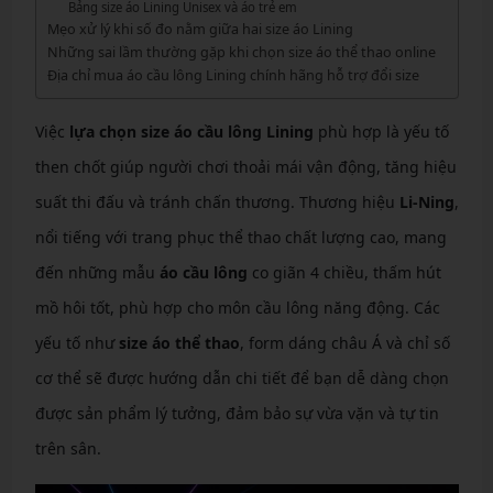
Bảng size áo Lining Unisex và áo trẻ em
Mẹo xử lý khi số đo nằm giữa hai size áo Lining
Những sai lầm thường gặp khi chọn size áo thể thao online
Địa chỉ mua áo cầu lông Lining chính hãng hỗ trợ đổi size
Việc
lựa chọn size áo cầu lông Lining
phù hợp là yếu tố
then chốt giúp người chơi thoải mái vận động, tăng hiệu
suất thi đấu và tránh chấn thương. Thương hiệu
Li-Ning
,
nổi tiếng với trang phục thể thao chất lượng cao, mang
đến những mẫu
áo cầu lông
co giãn 4 chiều, thấm hút
mồ hôi tốt, phù hợp cho môn cầu lông năng động. Các
yếu tố như
size áo thể thao
, form dáng châu Á và chỉ số
cơ thể sẽ được hướng dẫn chi tiết để bạn dễ dàng chọn
được sản phẩm lý tưởng, đảm bảo sự vừa vặn và tự tin
trên sân.