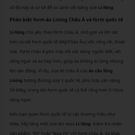
số đo này là cơ sở để so sánh với bảng size
Li-Ning
.
Phân biệt form áo Lining Châu Á và form quốc tế
Li-Ning
chủ yếu theo form châu Á, nhỏ gọn và ôm sát
hơn so với form quốc tế (Mỹ/Châu Âu) vốn rộng rãi, thoải
mái. Form châu Á phù hợp với vóc dáng người Việt, với
vòng ngực và eo hẹp hơn, giúp áo không bị lùng nhùng
khi vận động. Ví dụ, size M châu Á của
áo cầu lông
Lining
tương đương size S quốc tế, phù hợp cân nặng
59-69kg, trong khi form quốc tế có thể rộng hơn 5-10cm
vòng ngực.
Nếu bạn quen form quốc tế từ các thương hiệu như
Nike, hãy tăng một size khi mua
Li-Ning
. Kiểm tra nhãn
sản phẩm: “AS” hoặc “Asia Fit” chỉ form châu Á. Sự khác