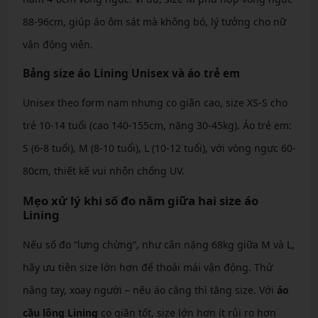
88-96cm, giúp áo ôm sát mà không bó, lý tưởng cho nữ
vận động viên.
Bảng size áo Lining Unisex và áo trẻ em
Unisex theo form nam nhưng co giãn cao, size XS-S cho
trẻ 10-14 tuổi (cao 140-155cm, nặng 30-45kg). Áo trẻ em:
S (6-8 tuổi), M (8-10 tuổi), L (10-12 tuổi), với vòng ngực 60-
80cm, thiết kế vui nhộn chống UV.
Mẹo xử lý khi số đo nằm giữa hai size áo
Lining
Nếu số đo “lưng chừng”, như cân nặng 68kg giữa M và L,
hãy ưu tiên size lớn hơn để thoải mái vận động. Thử
nâng tay, xoay người – nếu áo căng thì tăng size. Với
áo
cầu lông Lining
co giãn tốt, size lớn hơn ít rủi ro hơn