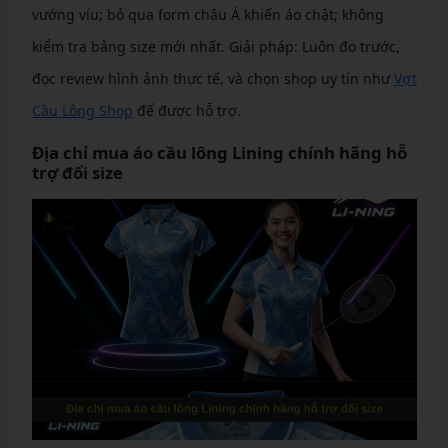
vướng víu; bỏ qua form châu Á khiến áo chật; không
kiểm tra bảng size mới nhất. Giải pháp: Luôn đo trước,
đọc review hình ảnh thực tế, và chọn shop uy tín như
Vợt
Cầu Lông Shop
để được hỗ trợ.
Địa chỉ mua áo cầu lông Lining chính hãng hỗ
trợ đổi size