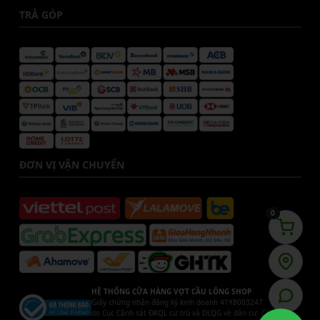
TRẢ GÓP
ĐƠN VỊ VẬN CHUYỂN
0
HỆ THỐNG CỬA HÀNG VỢT CẦU LÔNG SHOP
Giấy chứng nhận đăng ký kinh doanh 41Y8003247
do Cục Cảnh sát ĐKQL cư trú và DLQG về dân cư. Cấp ngày