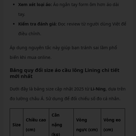
Xem xét loại áo:
Áo ngắn tay form ôm hơn áo dài
tay.
Kiểm tra đánh giá:
Đọc review từ người dùng Việt để
điều chỉnh.
Áp dụng nguyên tắc này giúp bạn tránh sai lầm phổ
biến khi mua online.
Bảng quy đổi size áo cầu lông Lining chi tiết
mới nhất
Dưới đây là bảng size cập nhật 2025 từ
Li-Ning
, dựa trên
đo lường châu Á. Sử dụng để đối chiếu số đo cá nhân.
Cân
Chiều cao
Vòng
Vòng eo
Size
nặng
(cm)
ngực (cm)
(cm)
(kg)