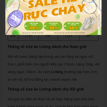
M
160-165
52-60
88-96
72-80
L
165-170
60-68
96-104
80-88
XL
170-175
68-76
104-112
88-96
XXL
175+
76+
112+
96+
Thông số size áo Lining dành cho Nam giới
Đối với nam, bảng tập trung vào vai rộng và ngực nở.
Size L phổ biến cho người Việt cao 170cm, nặng 70kg, với
vòng ngực 100cm. Áo nam
Li-Ning
thường dài hơn 2cm
so với nữ, hỗ trợ động tác smash mạnh mẽ.
Thông số size áo Lining dành cho Nữ giới
Nữ giới ưu tiên eo thon và vai hẹp, bảng size nhỏ hơn
nam 4-8cm vòng ngực. Ví dụ, size M phù hợp vòng ngực