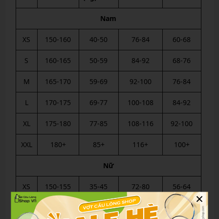
Nam
XS
150-160
40-50
76-84
60-68
S
160-165
50-59
84-92
68-76
M
165-170
59-69
92-100
76-84
L
170-175
69-77
100-108
84-92
XL
175-180
77-85
108-116
92-100
XXL
180+
85+
116+
100+
Nữ
XS
150-155
35-45
72-80
56-64
×
S
155-160
45-52
80-88
64-72