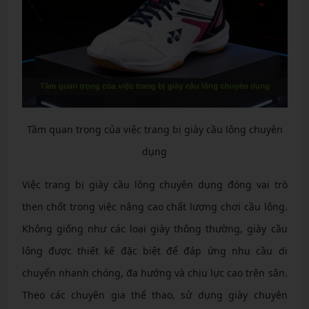
Tầm quan trọng của việc trang bị giày cầu lông chuyên
dụng
Việc trang bị giày cầu lông chuyên dụng đóng vai trò
then chốt trong việc nâng cao chất lượng chơi cầu lông.
Không giống như các loại giày thông thường, giày cầu
lông được thiết kế đặc biệt để đáp ứng nhu cầu di
chuyển nhanh chóng, đa hướng và chịu lực cao trên sân.
Theo các chuyên gia thể thao, sử dụng giày chuyên