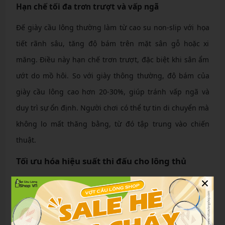
Hạn chế tối đa trơn trượt và vấp ngã
Đế giày cầu lông thường làm từ cao su non-slip với họa
tiết rãnh sâu, tăng độ bám trên mặt sân gỗ hoặc xi
măng. Điều này hạn chế trơn trượt, đặc biệt khi sân ẩm
ướt do mồ hôi. So với giày thông thường, độ bám của
giày cầu lông cao hơn 20-30%, giúp tránh vấp ngã và
duy trì sự ổn định. Người chơi có thể tự tin di chuyển mà
không lo mất thăng bằng, từ đó tập trung vào chiến
thuật.
Tối ưu hóa hiệu suất thi đấu cho lông thủ
×
Giày cầu lông không chỉ bảo vệ mà còn tối ưu hóa hiệu
suất thi đấu, giúp lông thủ đạt kết quả tốt hơn. Với thiết
kế tập trung vào tốc độ, linh hoạt và lực bật, đôi giày này