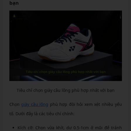
bạn
Tiêu chí chọn giày cầu lông phù hợp nhất với bạn
Chọn
giày cầu lông
phù hợp đòi hỏi xem xét nhiều yếu
tố. Dưới đây là các tiêu chí chính:
Kích cỡ: Chọn vừa khít, dư 0.5-1cm ở mũi để tránh