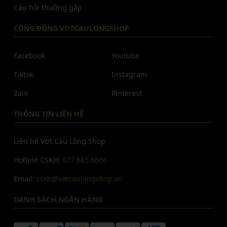
Câu hỏi thường gặp
CỘNG ĐỒNG VOTCAULONGSHOP
Facebook
Youtube
Tiktok
Instagram
Zalo
Pinterest
THÔNG TIN LIÊN HỆ
Liên hệ Vợt Cầu Lông Shop
Hotline CSKH:
077.685.6666
Email:
cskh@votcaulongshop.vn
DANH SÁCH NGÂN HÀNG