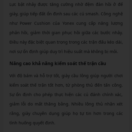
Lực bật nhảy được tăng cường nhờ đệm đàn hồi ở đế
giày, giúp tiếp đất ổn định sau các cú smash. Công nghệ
như Power Cushion của Yonex cung cấp năng lượng
phản hồi, giảm thời gian phục hồi giữa các bước nhảy.
Điều này đặc biệt quan trọng trong các trận đấu kéo dài,
nơi sự ổn định giúp duy trì hiệu suất mà không bị mỏi.
Nâng cao khả năng kiểm soát thế trận cầu
Với độ bám và hỗ trợ tốt, giày cầu lông giúp người chơi
kiểm soát thế trận tốt hơn, từ phòng thủ đến tấn công.
Sự ổn định cho phép thực hiện các cú đánh chính xác,
giảm lỗi do mất thăng bằng. Nhiều lông thủ nhận xét
rằng, giày chuyên dụng giúp họ tự tin hơn trong các
tình huống quyết định.