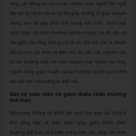
lông, các động tác như chạy nhanh, xoay người đột ngột
đòi hỏi sự hỗ trợ tối ưu từ đôi giày. Không có giày chuyên
dụng, bạn dễ gặp phải tình trạng mỏi chân, trượt ngã
hoặc thậm chí chấn thương nghiêm trọng. Do đó, đầu tư
vào giày cầu lông không chỉ là chi phí mà còn là khoản
đầu tư cho sức khỏe và đam mê lâu dài. Các nghiên cứu
từ các thương hiệu lớn như Mizuno hay Yonex cho thấy,
người dùng giày chuyên dụng thường có thời gian chơi
kéo dài hơn mà không bị mệt mỏi.
Bảo vệ toàn diện và giảm thiểu chấn thương
thể thao
Một trong những ưu điểm lớn nhất của giày cầu lông là
khả năng bảo vệ toàn diện, giúp giảm thiểu chấn
thương thể thao phổ biến trong môn cầu lông. Với thiết