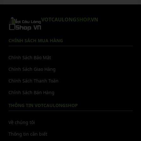
VOTCAULONG
SHOP
.VN
CHÍNH SÁCH MUA HÀNG
Chính Sách Bảo Mật
Chính Sách Giao Hàng
Chính Sách Thanh Toán
Chính Sách Bán Hàng
THÔNG TIN VOTCAULONGSHOP
Về chúng tôi
Thông tin cần biết