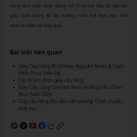
nâng tầm cuộc chơi. Đừng bỏ lỡ cơ hội đầu tư vào đôi
giày chất lượng để tận hưởng môn thể thao này một
cách an toàn và hiệu quả.
Bài viết liên quan
Giày Cầu Lông Bị Hở Keo: Nguyên Nhân & Cách
Khắc Phục Triệt Để
Các lỗi khi chọn giày cầu lông
Giày Cầu Lông Cho Học Sinh: Hướng Dẫn Chọn
Mua Toàn Diện
Giày cầu lông cho dân văn phòng: Chọn chuẩn,
chơi vui