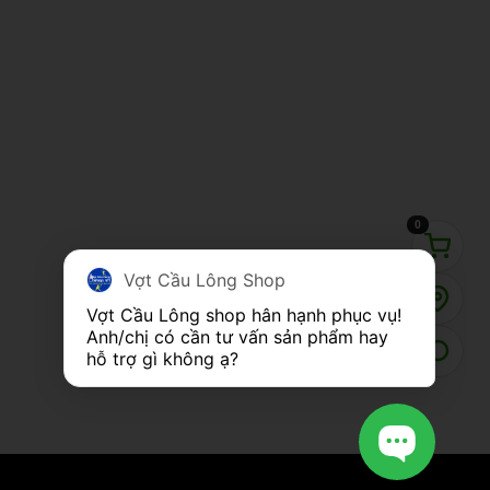
0
Vợt Cầu Lông Shop
Vợt Cầu Lông shop hân hạnh phục vụ! 
Anh/chị có cần tư vấn sản phẩm hay 
hỗ trợ gì không ạ?