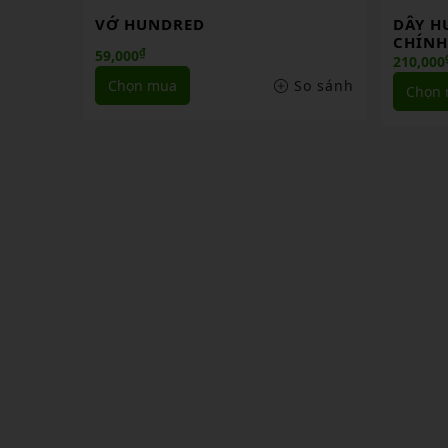
VỚ HUNDRED
DÂY 
CHÍNH
₫
59,000
210,000
Chọn mua
So sánh
Chọn