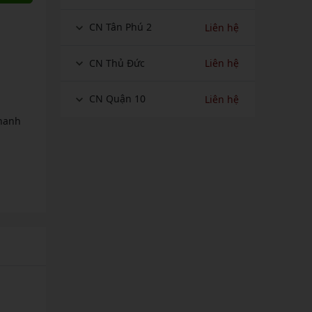
CN Tân Phú 2
Liên hệ
CN Thủ Đức
Liên hệ
CN Quận 10
Liên hệ
thanh