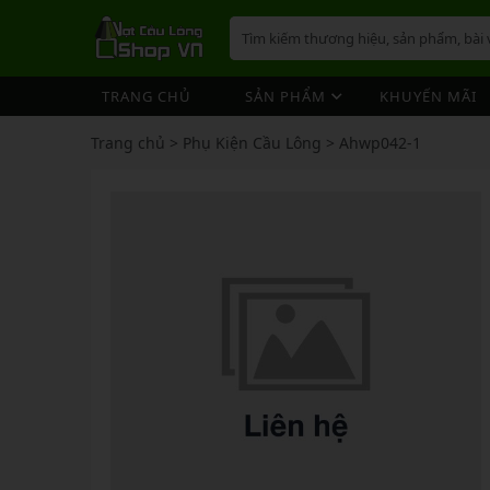
TRANG CHỦ
SẢN PHẨM
KHUYẾN MÃI
VỢT CẦU LÔNG
GIÀY 
ÁO CẦ
QUẦN 
TÚI/B
CƯỚC 
PHỤ K
NÓN
Trang chủ
>
Phụ Kiện Cầu Lông
>
Ahwp042-1
VỢT 
VỢT CẦU LÔNG
GIÀY CẦU LÔNG
GIÀY CẦU LÔNG
GIÀY 
ÁO CẦ
QUẦN 
TÚI/B
CUỐN 
TÚI/B
VỢT 
Vợt Cầu Lông Yonex
Giày Cầu Lông Yonex
ÁO CẦU LÔNG
GIÀY 
ÁO CẦ
QUẦN 
TÚI/B
ỐNG C
BÓNG 
Vợt Cầu Lông Victor
Giày Cầu Lông Mizuno
VỢT 
QUẦN CẦU LÔNG
GIÀY 
ÁO CẦ
QUẦN 
TÚI/B
VỚ CẦ
Vợt Cầu Lông Lining
Giày Cầu Lông Lining
VỢT 
Vợt Cầu Lông Mizuno
Giày Cầu Lông Victor
TÚI / BALO CẦU LÔNG
GIÀY 
ÁO CẦ
QUẦN
TÚI/B
Vợt Cầu Lông Hundred
Giày Cầu Lông Hundred
VỢT 
PHỤ KIỆN CẦU LÔNG
GIÀY 
TÚI/B
Xem thêm
Xem thêm
MÁY ĐAN
GIÀY 
TÚI/B
PHỤ KIỆN CẦU LÔNG
VỢT PICKLEBALL
VỢT 
VỢT PICKLEBALL
GIÀY 
Cước Cầu Lông
Vợt Pickleball Joola
VỢT 
Ống Cầu Lông
Vợt Pickleball Sypik
PHỤ KIỆN PICKLE BALL
GIÀY 
VỢT 
Cuốn Cán Cầu Lông
Vợt Pickleball Lining