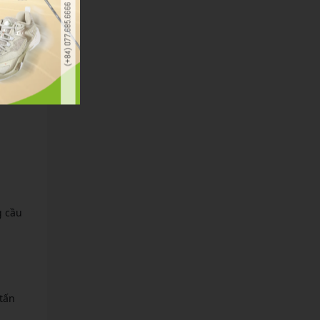
amd để
tại
t Bản.
g cầu
tấn