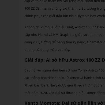
cấp về thiết kế thẩm mỹ, với tông màu xanh đen hu
100 ZZ đã nhanh chóng trở thành biểu tượng trong
chinh phục các giải đấu lớn như Olympic hay Wor
Không chỉ dừng lại ở hiệu suất, Astrox 100 ZZ Dark
cấp như Namd và HM Graphite, giúp vợt linh hoạt h
công cụ lý tưởng để nâng tầm kỹ năng, từ amateur
phong sử dụng mẫu vợt này.
Giải đáp: Ai sở hữu Astrox 100 ZZ 
Câu hỏi về người đầu tiên sở hữu Yonex Astrox 100
các thông báo chính thức từ Yonex và hành trình ra
Phiên bản Dark Navy được giới thiệu như một biến 
mắt năm 2020. Các đại sứ thương hiệu Yonex đóng v
Kento Momota: Đại sứ gắn liền với