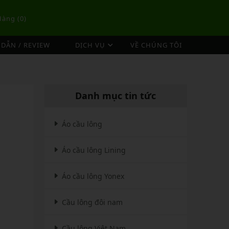
Hàng (
0
)
DẪN / REVIEW
DỊCH VỤ
VỀ CHÚNG TÔI
DỊCH VỤ ĐAN VỢT CẦU LÔNG
TÚI/BALO CẦU LÔNG
OP
DỊCH VỤ THU MUA VỢT CŨ
ex
Túi Cầu Lông Lining
Danh mục tin tức
ing
Túi Cầu Lông Yonex
mpoo
Túi Cầu Lông Victor
Áo cầu lông
tor
Túi Cầu Lông Mizuno
Áo cầu lông Lining
Túi Cầu Lông Apavi
Xem thêm
EBALL
MÁY ĐAN
Áo cầu lông Yonex
Phụ Kiện Máy Đan
Cầu lông đôi nam
Cầu lông Việt Nam