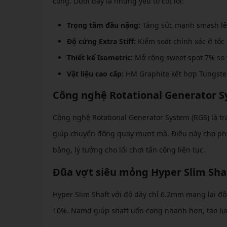
công. Dưới đây là những yếu tố cốt lõi:
Trọng tâm đầu nặng:
Tăng sức mạnh smash lê
Độ cứng Extra Stiff:
Kiểm soát chính xác ở tốc 
Thiết kế Isometric:
Mở rộng sweet spot 7% so 
Vật liệu cao cấp:
HM Graphite kết hợp Tungsten
Công nghệ Rotational Generator 
Công nghệ Rotational Generator System (RGS) là tr
giúp chuyển động quay mượt mà. Điều này cho phé
bằng, lý tưởng cho lối chơi tấn công liên tục.
Đũa vợt siêu mỏng Hyper Slim Sha
Hyper Slim Shaft với độ dày chỉ 6.2mm mang lại độ 
10%. Namd giúp shaft uốn cong nhanh hơn, tạo l