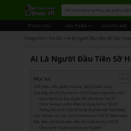
TRANG CHỦ
SẢN PHẨM
KHUYẾN MÃI
VỢT CẦU LÔNG
GIÀY 
ÁO CẦ
QUẦN 
TÚI/B
CƯỚC 
PHỤ K
NÓN
Trang chủ
>
Tin tức
>
Ai là người đầu tiên sỡ hữu Yon
VỢT 
VỢT CẦU LÔNG
GIÀY CẦU LÔNG
GIÀY CẦU LÔNG
GIÀY 
ÁO CẦ
QUẦN 
TÚI/B
CUỐN 
TÚI/B
VỢT 
Vợt Cầu Lông Yonex
Giày Cầu Lông Yonex
Ai Là Người Đầu Tiên Sỡ H
ÁO CẦU LÔNG
GIÀY 
ÁO CẦ
QUẦN 
TÚI/B
ỐNG C
BÓNG 
Vợt Cầu Lông Victor
Giày Cầu Lông Mizuno
VỢT 
QUẦN CẦU LÔNG
GIÀY 
ÁO CẦ
QUẦN 
TÚI/B
VỚ CẦ
Vợt Cầu Lông Lining
Giày Cầu Lông Lining
VỢT 
Vợt Cầu Lông Mizuno
Giày Cầu Lông Victor
Mục lục
TÚI / BALO CẦU LÔNG
GIÀY 
ÁO CẦ
QUẦN
TÚI/B
Vợt Cầu Lông Hundred
Giày Cầu Lông Hundred
Giới thiệu siêu phẩm Astrox 100 ZZ Dark Navy
VỢT 
PHỤ KIỆN CẦU LÔNG
GIÀY 
TÚI/B
Giải đáp: Ai sở hữu Astrox 100 ZZ Dark Navy đầu tiên?
Xem thêm
Xem thêm
Kento Momota: Đại sứ gắn liền với Astrox 100 ZZ
MÁY ĐAN
GIÀY 
TÚI/B
PHỤ KIỆN CẦU LÔNG
VỢT PICKLEBALL
VỢT 
Viktor Axelsen và thời điểm sử dụng Astrox 100 ZZ
VỢT PICKLEBALL
GIÀY 
Thông báo chính thức từ Yonex về phiên bản Dark Navy
Cước Cầu Lông
Vợt Pickleball Joola
VỢT 
Câu chuyện ra mắt của Yonex Astrox 100 ZZ Dark Navy
Ống Cầu Lông
Vợt Pickleball Sypik
PHỤ KIỆN PICKLE BALL
GIÀY 
Đặc điểm kỹ thuật làm nên tên tuổi Astrox 100 ZZ
VỢT 
Cuốn Cán Cầu Lông
Vợt Pickleball Lining
Công nghệ Rotational Generator System