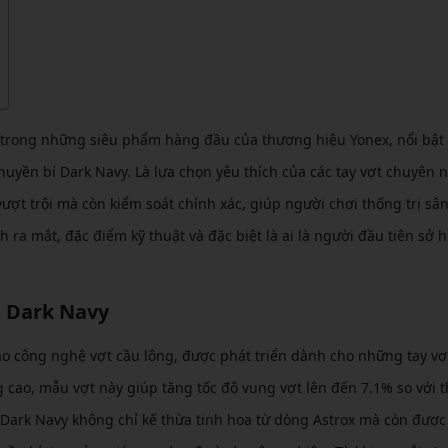
CẦU LÔNG KUMPOO
CẦU LÔNG REDSON
CẦU LÔNG KAWASAKI
CẦU LÔNG 3RD
CẦU LÔNG FELET
CẦU LÔNG APAVI
CẦU LÔNG APAVI
t trong những siêu phẩm hàng đầu của thương hiệu Yonex, nổi bật 
CẦU LÔNG DAS X
huyền bí Dark Navy. Là lựa chọn yêu thích của các tay vợt chuyên 
CẦU LÔNG FLEET
t trội mà còn kiểm soát chính xác, giúp người chơi thống trị sân
CẦU LÔNG FLEX POWER
 ra mắt, đặc điểm kỹ thuật và đặc biệt là ai là người đầu tiên sở 
CẦU LÔNG FORZA
Z Dark Navy
ao công nghệ vợt cầu lông, được phát triển dành cho những tay vợ
cao, mẫu vợt này giúp tăng tốc độ vung vợt lên đến 7.1% so với t
 Dark Navy không chỉ kế thừa tinh hoa từ dòng Astrox mà còn đượ