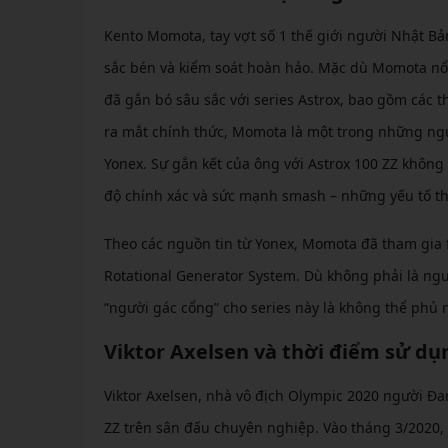
Kento Momota, tay vợt số 1 thế giới người Nhật Bả
sắc bén và kiểm soát hoàn hảo. Mặc dù Momota nổi 
đã gắn bó sâu sắc với series Astrox, bao gồm các t
ra mắt chính thức, Momota là một trong những ngư
Yonex. Sự gắn kết của ông với Astrox 100 ZZ khôn
độ chính xác và sức mạnh smash – những yếu tố th
Theo các nguồn tin từ Yonex, Momota đã tham gia f
Rotational Generator System. Dù không phải là ngư
“người gác cổng” cho series này là không thể phủ 
Viktor Axelsen và thời điểm sử dụ
Viktor Axelsen, nhà vô địch Olympic 2020 người Đa
ZZ trên sân đấu chuyên nghiệp. Vào tháng 3/2020, n