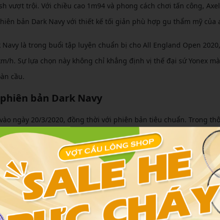
vượt trội. Với chiều cao 1m94 và phong cách chơi tấn công, Axe
 phiên bản Dark Navy với thiết kế tối giản phù hợp gu thẩm mỹ của 
 Navy là trong buổi tập luyện chuẩn bị cho All England Open 2020,
m/h. Sự lựa chọn này không chỉ khẳng định vị thế đại sứ Yonex mà
oàn cầu.
 phiên bản Dark Navy
vào ngày 20/3/2020, đồng thời với phiên bản tiêu chuẩn. Trong th
iên hàng đầu như Axelsen và Akane Yamaguchi sẽ là những người
thiết kế dành riêng cho thị trường châu Á và châu Âu, với trọng l
c tay vợt cao lớn. Thông báo này đã tạo nên cơn sốt, với hàng ng
ox 100 ZZ Dark Navy