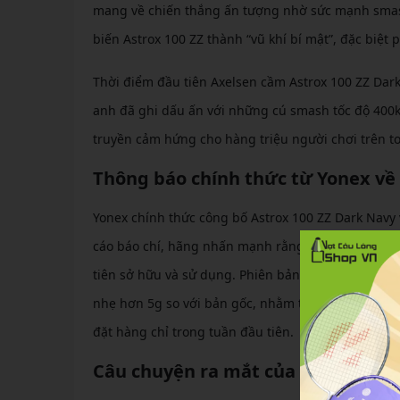
mang về chiến thắng ấn tượng nhờ sức mạnh smash 
biến Astrox 100 ZZ thành “vũ khí bí mật”, đặc biệt
Thời điểm đầu tiên Axelsen cầm Astrox 100 ZZ Dark
anh đã ghi dấu ấn với những cú smash tốc độ 400k
truyền cảm hứng cho hàng triệu người chơi trên t
Thông báo chính thức từ Yonex về
Yonex chính thức công bố Astrox 100 ZZ Dark Navy 
cáo báo chí, hãng nhấn mạnh rằng các vận động v
tiên sở hữu và sử dụng. Phiên bản Dark Navy được 
nhẹ hơn 5g so với bản gốc, nhằm tối ưu hóa cho cá
đặt hàng chỉ trong tuần đầu tiên.
Câu chuyện ra mắt của Yonex Astr