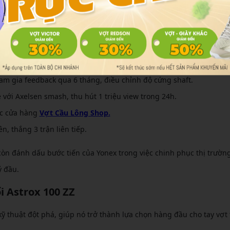
 bắt đầu từ năm 2018, khi Yonex bắt đầu nghiên cứu công nghệ N
 các vận động viên hàng đầu, mẫu vợt chính thức được giới thiệu 
ình ra mắt diễn ra theo trình tự sau:
rator System với vật liệu mới, thử nghiệm tại phòng lab Yonex Nhậ
m gia feedback qua 6 tháng, điều chỉnh độ cứng shaft.
với Axelsen smash, thu hút 1 triệu view trong 24h.
ác cửa hàng
Vợt Cầu Lông Shop.
n, thắng 3 trận liên tiếp.
còn đánh dấu bước tiến của Yonex trong việc chinh phục thị trườn
ý đầu.
i Astrox 100 ZZ
ỹ thuật đột phá, giúp nó trở thành lựa chọn hàng đầu cho tay vợt 