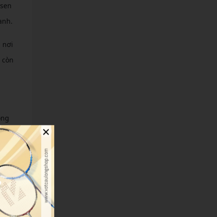
lsen
anh.
 nơi
 còn
ông
×
 đầu
ượng
àn đơn