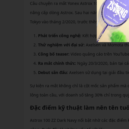
Câu chuyện ra mắt Yonex Astrox 100 ZZ Dark Navy
nâng cấp dòng Astrox. Sau hai năm thử nghiệm với
Tokyo vào tháng 2/2020, trước thềm Olympic. Quy tr
Phát triển công nghệ:
Kết hợp Rotational Gene
Thử nghiệm với đại sứ:
Axelsen và Momota tha
Công bố teaser:
Video quảng cáo trên YouTube 
Ra mắt chính thức:
Ngày 20/3/2020, bán tại c
Debut sân đấu:
Axelsen sử dụng tại giải đầu tiê
Sự kiện ra mắt không chỉ là cột mốc sản phẩm mà 
lông toàn cầu, với doanh số tăng 30% chỉ trong qu
Đặc điểm kỹ thuật làm nên tên tuổ
Astrox 100 ZZ Dark Navy nổi bật nhờ các đặc điểm k