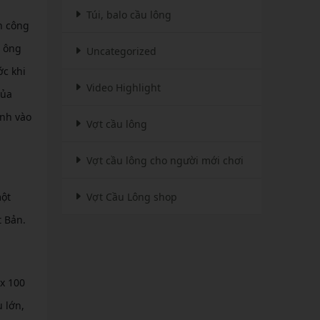
Túi, balo cầu lông
n công
g ông
Uncategorized
ớc khi
Video Highlight
của
ạnh vào
Vợt cầu lông
Vợt cầu lông cho người mới chơi
một
Vợt Cầu Lông shop
t Bản.
x 100
 lớn,