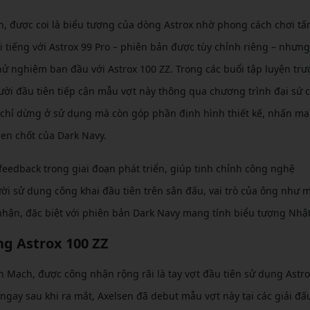
n, được coi là biểu tượng của dòng Astrox nhờ phong cách chơi tấ
tiếng với Astrox 99 Pro – phiên bản được tùy chỉnh riêng – nhưn
hử nghiệm ban đầu với Astrox 100 ZZ. Trong các buổi tập luyện trư
ời đầu tiên tiếp cận mẫu vợt này thông qua chương trình đại sứ 
g chỉ dừng ở sử dụng mà còn góp phần định hình thiết kế, nhấn m
en chốt của Dark Navy.
eedback trong giai đoạn phát triển, giúp tinh chỉnh công nghệ
ời sử dụng công khai đầu tiên trên sân đấu, vai trò của ông như 
nhận, đặc biệt với phiên bản Dark Navy mang tính biểu tượng Nhậ
ng Astrox 100 ZZ
n Mạch, được công nhận rộng rãi là tay vợt đầu tiên sử dụng Astro
gay sau khi ra mắt, Axelsen đã debut mẫu vợt này tại các giải đấu