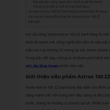
GIÀY 
Đũa vợt siêu mỏng Hyper Slim Shaft và vật liệu Namd
Vớ Cầu Lông
Vợt Pickleball Kamito
VỢT 
Thông số chi tiết và thiết kế màu Dark Navy
GIÀY 
Vợt Pickleball Dưới 1tr
So sánh Astrox 100 ZZ Dark Navy và phiên bản Kurenai
VỢT 
Các tay vợt hàng đầu khác tin dùng Astrox 100 ZZ
Xem thêm
GIÀY 
Kết luận
VỢT 
GIÀY 
Vợt cầu lông Yonex Astrox 100 ZZ Dark Navy là mộ
VỢT 
thiết kế mạnh mẽ, công nghệ tiên tiến và màu sắc 
VỢT 
mẫu vợt này không chỉ mang lại sức mạnh smash vượ
VỢT 
Trong bài viết này, chúng ta sẽ khám phá hành trình
VỢT 
vợt cầu lông Yonex
phiên bản này.
Giới thiệu siêu phẩm Astrox 100 Z
Yonex Astrox 100 ZZ Dark Navy đại diện cho đỉnh c
công mạnh mẽ. Với trọng tâm đầu nặng và độ cứng 
trước, mang lại những cú smash uy lực. Phiên bản