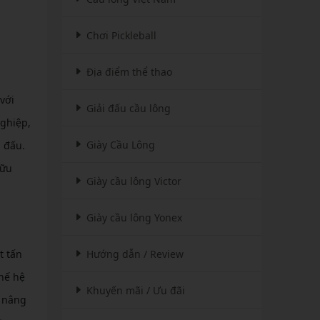
Chơi Pickleball
Địa điểm thể thao
với
Giải đấu cầu lông
nghiệp,
Giày Cầu Lông
 đấu.
hữu
Giày cầu lông Victor
Giày cầu lông Yonex
t tấn
Hướng dẫn / Review
hế hệ
Khuyến mãi / Ưu đãi
c nâng