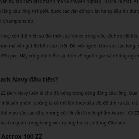
yền bí, tạo cảm giác mạnh mẽ và chuyên nghiệp. Từ khi ra mắt, As
 làng cầu lông thế giới, được các vận động viên hàng đầu tin dùn
ld Championship.
 Navy còn thể hiện sự đổi mới của Yonex trong việc kết hợp vật liệu
ơn mà vẫn giữ độ bền vượt trội. Đối với người chơi vợt cầu lông, 
 đến pro. Hãy cùng tìm hiểu sâu hơn về nguồn gốc và những người
Dark Navy đầu tiên?
 ZZ Dark Navy luôn là chủ đề nóng trong cộng đồng cầu lông. Dựa 
 mắt sản phẩm, chúng ta có thể lần theo dấu vết để tìm ra câu trả 
thể màu sắc cao cấp, nhưng cốt lõi vẫn là siêu phẩm Astrox 100 ZZ
ai trò quan trọng trong việc quảng bá và sử dụng đầu tiên.
 Astrox 100 ZZ