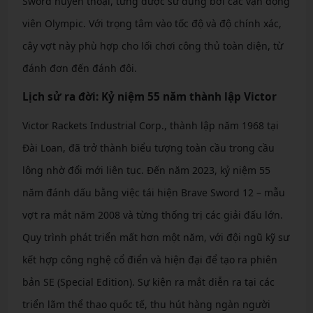
Sword huyền thoại, từng được sử dụng bởi các vận động
viên Olympic. Với trọng tâm vào tốc độ và độ chính xác,
cây vợt này phù hợp cho lối chơi công thủ toàn diện, từ
đánh đơn đến đánh đôi.
Lịch sử ra đời: Kỷ niệm 55 năm thành lập Victor
Victor Rackets Industrial Corp., thành lập năm 1968 tại
Đài Loan, đã trở thành biểu tượng toàn cầu trong cầu
lông nhờ đổi mới liên tục. Đến năm 2023, kỷ niệm 55
năm đánh dấu bằng việc tái hiện Brave Sword 12 – mẫu
vợt ra mắt năm 2008 và từng thống trị các giải đấu lớn.
Quy trình phát triển mất hơn một năm, với đội ngũ kỹ sư
kết hợp công nghệ cổ điển và hiện đại để tạo ra phiên
bản SE (Special Edition). Sự kiện ra mắt diễn ra tại các
triển lãm thể thao quốc tế, thu hút hàng ngàn người