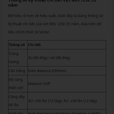
năm
Để hiểu rõ hơn về hiệu suất, dưới đây là bảng thông số
kỹ thuật chi tiết của vợt BRS 12SE 55 năm, dựa trên dữ
liệu chính thức từ Victor:
Thông số
Chi tiết
Trọng
3U (85-89g) / 4U (80-84g)
lượng
Cân bằng
Even Balance (295mm)
Độ cứng
Medium Stiff
thân vợt
Căng dây
3U: ≤30 lbs (13.5kg); 4U: ≤28 lbs (12.5kg)
tối đa
Chất liệu
High Resilience Modulus Graphite + HARD