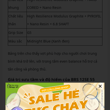
khung
CORED + Nano Resin
Chất liệu
High Resilience Modulus Graphite + PYROFIL
thân
+ Nano Resin + 6.8 SHAFT
Grip Size
G5
Màu sắc
Midnight Blue (Xanh đen)
Bảng trên cho thấy vợt phù hợp cho người chơi trung
bình khá trở lên, với trọng tâm even balance hỗ trợ cả
tấn công và phòng thủ.
Giá trị sưu tầm và độ hiếm của BRS 12SE 55
×
năm