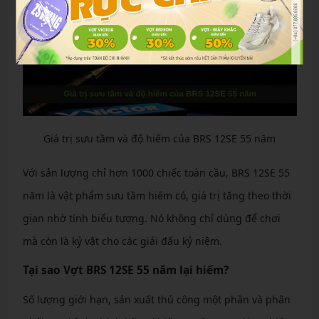
Giá trị sưu tầm và độ hiếm của BRS 12SE 55 năm
Với sản lượng chỉ hơn 1000 chiếc toàn cầu, BRS 12SE 55
năm là vật phẩm sưu tầm hiếm có, giá trị tăng theo thời
gian nhờ tính biểu tượng. Nó không chỉ dùng để chơi
mà còn là kỷ vật cho các giải đấu kỷ niệm.
Tại sao Vợt BRS 12SE 55 năm lại hiếm?
Số lượng giới hạn, sản xuất thủ công một phần và phân