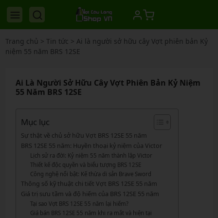
Trang chủ
>
Tin tức
>
Ai là người sở hữu cây Vợt phiên bản Kỷ
niệm 55 năm BRS 12SE
Ai Là Người Sở Hữu Cây Vợt Phiên Bản Kỷ Niệm
55 Năm BRS 12SE
Mục lục
Sự thật về chủ sở hữu Vợt BRS 12SE 55 năm
BRS 12SE 55 năm: Huyền thoại kỷ niệm của Victor
Lịch sử ra đời: Kỷ niệm 55 năm thành lập Victor
Thiết kế độc quyền và biểu tượng BRS 12SE
Công nghệ nổi bật: Kế thừa di sản Brave Sword
Thông số kỹ thuật chi tiết Vợt BRS 12SE 55 năm
Giá trị sưu tầm và độ hiếm của BRS 12SE 55 năm
Tại sao Vợt BRS 12SE 55 năm lại hiếm?
Giá bán BRS 12SE 55 năm khi ra mắt và hiện tại