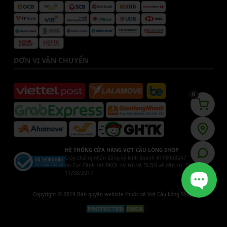
ĐƠN VỊ VẬN CHUYỂN
0
HỆ THỐNG CỬA HÀNG VỢT CẦU LÔNG SHOP
Giấy chứng nhận đăng ký kinh doanh 41Y8003247
do Cục Cảnh sát ĐKQL cư trú và DLQG về dân cư. Cấp ngày
11/08/2017
Copyright © 2019 Bản quyền website thuộc về Vợt Cầu Lông Shop.