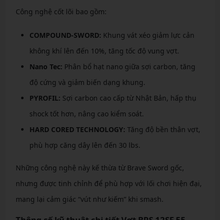
Công nghệ cốt lõi bao gồm:
COMPOUND-SWORD:
Khung vát xéo giảm lực cản
không khí lên đến 10%, tăng tốc độ vung vợt.
Nano Tec:
Phân bổ hạt nano giữa sợi carbon, tăng
độ cứng và giảm biến dạng khung.
PYROFIL:
Sợi carbon cao cấp từ Nhật Bản, hấp thụ
shock tốt hơn, nâng cao kiểm soát.
HARD CORED TECHNOLOGY:
Tăng độ bền thân vợt,
phù hợp căng dây lên đến 30 lbs.
Những công nghệ này kế thừa từ Brave Sword gốc,
nhưng được tinh chỉnh để phù hợp với lối chơi hiện đại,
mang lại cảm giác “vút như kiếm” khi smash.
Thông số kỹ thuật chi tiết Vợt BRS 12SE 55