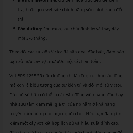
Mua online/offline:
Ưu tiên mua trực tiếp để kiểm
tra, hoặc qua website chính hãng với chính sách đổi
trả.
Bảo dưỡng:
Sau mua, lau chùi định kỳ và thay dây
mỗi 3-6 tháng.
Theo dõi các sự kiện Victor để săn deal đặc biệt, đảm bảo
bạn sở hữu cây vợt mơ ước một cách an toàn.
Vợt BRS 12SE 55 năm không chỉ là công cụ chơi cầu lông
mà còn là biểu tượng của sự kiên trì và đổi mới từ Victor.
Dù chủ sở hữu có thể là các vận động viên hàng đầu hay
nhà sưu tầm đam mê, giá trị của nó nằm ở khả năng
truyền cảm hứng cho mọi người chơi. Nếu bạn đang tìm
kiếm một cây vợt kết hợp lịch sử và hiệu suất đỉnh cao,
đây chính là lựa chọn hoàn hảo. Hãy hành động ngay để