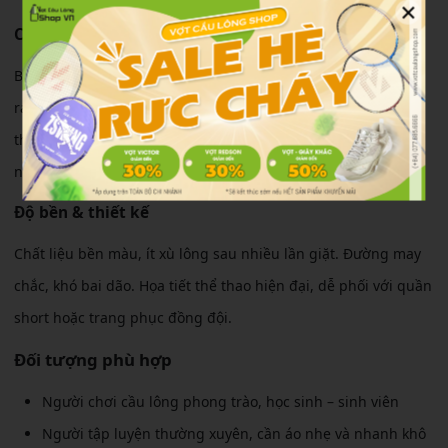
×
Cảm giác sử dụng
Bề mặt vải mềm, thông thoáng, hạn chế bám dính khi cơ thể
ra mồ hôi. Áo khô nhanh, giữ cơ thể luôn mát mẻ ngay cả khi
thi đấu nhiều set liên tiếp. Form mặc thoải mái, phù hợp
nhiều vóc dáng.
Độ bền & thiết kế
Chất liệu bền màu, ít xù lông sau nhiều lần giặt. Đường may
chắc, khó bai dão. Họa tiết thể thao hiện đại, dễ phối với quần
short hoặc trang phục đồng đội.
Đối tượng phù hợp
Người chơi cầu lông phong trào, học sinh – sinh viên
Người tập luyện thường xuyên, cần áo nhẹ và nhanh khô