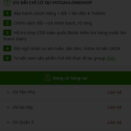
ƯU ĐÃI CHỈ CÓ TẠI VOTCAULONGSHOP
Bảo hành chính hãng 1 đổi 1 lên đến 6 THÁNG
Chính sách đổi – trả minh bạch, rõ ràng
Hỗ trợ ship COD toàn quốc (Được kiểm tra hàng trước khi
thanh toán)
Đội ngũ nhân sự am hiểu, tận tâm, Inbox tư vấn 24/24
Tư vấn xem sản phẩm full HD thực tế tại group
Zalo
Đang có hàng tại
CN Tân Phú
Liên hệ
CN Gò Vấp
Liên hệ
CN Quận 3
Liên hệ