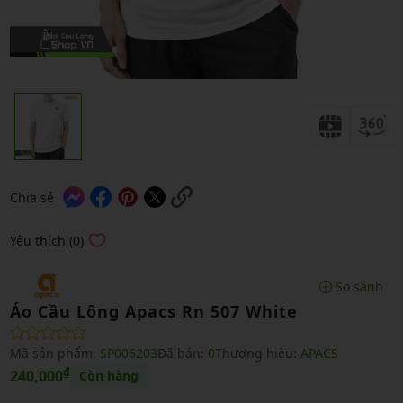
Chia sẻ
Yêu thích (0)
So sánh
Áo Cầu Lông Apacs Rn 507 White
Mã sản phẩm:
SP006203
Đã bán:
0
Thương hiệu:
APACS
₫
240,000
Còn hàng