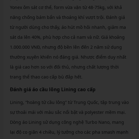
Yonex ôm sát cơ thể, form vừa vặn từ 48-75kg, với khả
năng chống bám bẩn và thoáng khí vượt trội. Đánh giá
từ người dùng cho thấy, áo hút mồ hôi nhanh, giảm ma
sát da lên 40%, phù hợp cho cả nam và nữ. Giá khoảng
1.000.000 VNĐ, nhưng độ bền lên đến 2 năm sử dụng
thường xuyên khiến nó đáng giá. Nhược điểm duy nhất
là giá cao hơn so với đối thủ, nhưng chất lượng thời
trang thể thao cao cấp bù đắp hết.
Đánh giá áo cầu lông Lining cao cấp
Lining, “hoàng tử cầu lông” từ Trung Quốc, tập trung vào
sự thoải mái với màu sắc nổi bật và polyester mềm mại.
Dòng áo Lining sử dụng công nghệ Turbo Nano, mang
lại độ co giãn 4 chiều, lý tưởng cho các pha smash mạnh