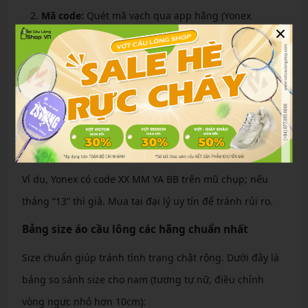
Mã code:
Quét mã vạch qua app hãng (Yonex
×
Sunrise Check), phải khớp series trên nhãn vải và
giấy bảo hành.
Đường may và màu sắc:
Thật đều đặn, màu tinh tế;
giả lệch lạc, phai nhanh.
Mùi và cảm giác:
Áo thật mềm mại, không mùi hóa
chất.
Ví dụ, Yonex có code XX MM YA BB trên mũ chụp; nếu
tháng “13” thì giả. Mua tại đại lý uy tín để tránh rủi ro.
Bảng size áo cầu lông các hãng chuẩn nhất
Size chuẩn giúp tránh tình trạng chật rộng. Dưới đây là
bảng so sánh size cho nam (tương tự nữ, điều chỉnh
vòng ngực nhỏ hơn 10cm):