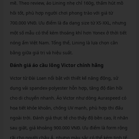
mẽ. Theo review, áo Lining nhẹ chỉ 160g, thấm hút mồ
hôi tốt, phù hợp người chơi phong trào với giá từ
700.000 VNĐ. Ưu điểm là đa dạng size từ XS-XXL, nhưng
một số mẫu có thể kém thoáng khí hơn Yonex ở thời tiết
nóng ẩm Việt Nam. Tổng thể, Lining là lựa chọn cân
bằng giữa giá trị và hiệu suất.
Đánh giá áo cầu lông Victor chính hãng
Victor từ Đài Loan nổi bật với thiết kế năng động, sử
dụng vải spandex-polyester hỗn hợp, tăng độ đàn hồi
cho di chuyển nhanh. Áo Victor như dòng Auraspeed có
họa tiết khỏe khoắn, chống UV mạnh, phù hợp thi đấu
ngoài trời. Đánh giá thực tế cho thấy độ bền cao, ít nhăn
sau giặt, giá khoảng 900.000 VNĐ. Ưu điểm là form rộng
rãi cho người châu Á, nhưng màu sắc có thể kém tinh tế