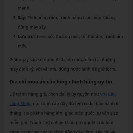
mạnh.
Sấy:
Phơi bóng râm, tránh nắng trực tiếp; không
dùng máy sấy.
Lưu trữ:
Treo móc thoáng mát, túi hút ẩm, tránh ẩm
mốc.
Giặt ngay sau sử dụng để tránh mùi; kiểm tra đường
may định kỳ. Với vải mè, dùng nước lạnh để giữ form.
Địa chỉ mua áo cầu lông chính hãng uy tín
Để tránh hàng giả, chọn đại lý ủy quyền như
Vợt Cầu
Lông Shop
, nơi cung cấp đầy đủ tem code, bảo hành 6
tháng. Họ có kho hàng lớn, giao toàn quốc, tư vấn size
miễn phí. Tránh chợ online không rõ nguồn; ưu tiên
shop có review cao từ cộng đồng cầu lông. Địa chỉ và