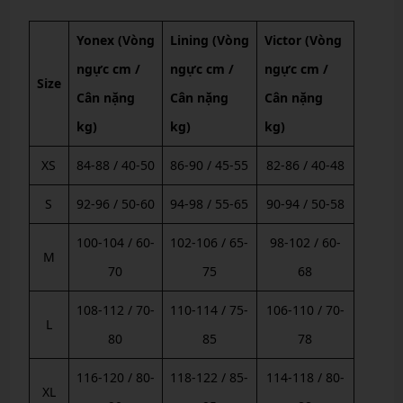
Yonex (Vòng
Lining (Vòng
Victor (Vòng
ngực cm /
ngực cm /
ngực cm /
Size
Cân nặng
Cân nặng
Cân nặng
kg)
kg)
kg)
XS
84-88 / 40-50
86-90 / 45-55
82-86 / 40-48
S
92-96 / 50-60
94-98 / 55-65
90-94 / 50-58
100-104 / 60-
102-106 / 65-
98-102 / 60-
M
70
75
68
108-112 / 70-
110-114 / 75-
106-110 / 70-
L
80
85
78
116-120 / 80-
118-122 / 85-
114-118 / 80-
XL