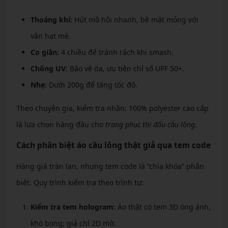
Thoáng khí:
Hút mồ hôi nhanh, bề mặt mỏng với
vân hạt mè.
Co giãn:
4 chiều để tránh rách khi smash.
Chống UV:
Bảo vệ da, ưu tiên chỉ số UPF 50+.
Nhẹ:
Dưới 200g để tăng tốc độ.
Theo chuyên gia, kiểm tra nhãn: 100% polyester cao cấp
là lựa chọn hàng đầu cho
trang phục thi đấu cầu lông
.
Cách phân biệt áo cầu lông thật giả qua tem code
Hàng giả tràn lan, nhưng tem code là “chìa khóa” phân
biệt. Quy trình kiểm tra theo trình tự:
Kiểm tra tem hologram:
Áo thật có tem 3D óng ánh,
khó bong; giả chỉ 2D mờ.