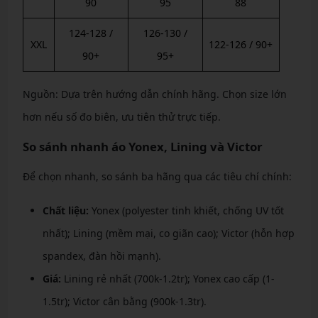
90
95
88
124-128 /
126-130 /
XXL
122-126 / 90+
90+
95+
Nguồn: Dựa trên hướng dẫn chính hãng. Chọn size lớn
hơn nếu số đo biên, ưu tiên thử trực tiếp.
So sánh nhanh áo Yonex, Lining và Victor
Để chọn nhanh, so sánh ba hãng qua các tiêu chí chính:
Chất liệu:
Yonex (polyester tinh khiết, chống UV tốt
nhất); Lining (mềm mại, co giãn cao); Victor (hỗn hợp
spandex, đàn hồi mạnh).
Giá:
Lining rẻ nhất (700k-1.2tr); Yonex cao cấp (1-
1.5tr); Victor cân bằng (900k-1.3tr).