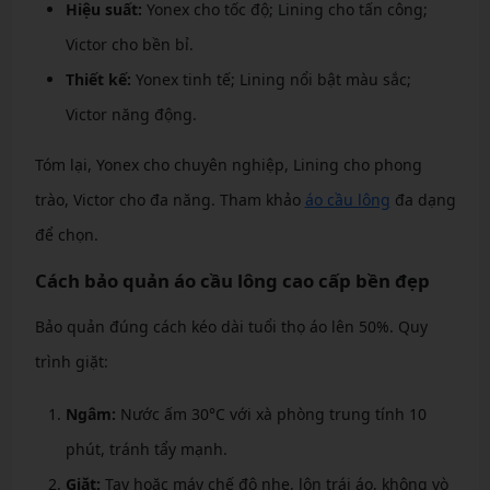
Hiệu suất:
Yonex cho tốc độ; Lining cho tấn công;
Victor cho bền bỉ.
Thiết kế:
Yonex tinh tế; Lining nổi bật màu sắc;
Victor năng động.
Tóm lại, Yonex cho chuyên nghiệp, Lining cho phong
trào, Victor cho đa năng. Tham khảo
áo cầu lông
đa dạng
để chọn.
Cách bảo quản áo cầu lông cao cấp bền đẹp
Bảo quản đúng cách kéo dài tuổi thọ áo lên 50%. Quy
trình giặt:
Ngâm:
Nước ấm 30°C với xà phòng trung tính 10
phút, tránh tẩy mạnh.
Giặt:
Tay hoặc máy chế độ nhẹ, lộn trái áo, không vò