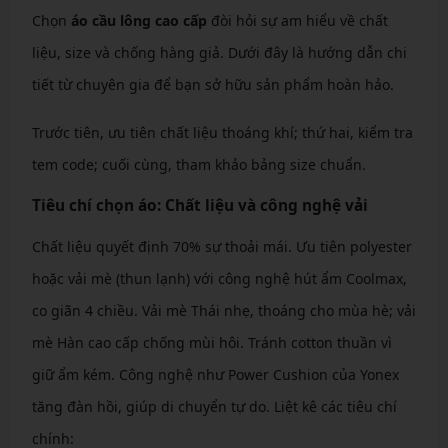
Chọn
áo cầu lông cao cấp
đòi hỏi sự am hiểu về chất
liệu, size và chống hàng giả. Dưới đây là hướng dẫn chi
tiết từ chuyên gia để bạn sở hữu sản phẩm hoàn hảo.
Trước tiên, ưu tiên chất liệu thoáng khí; thứ hai, kiểm tra
tem code; cuối cùng, tham khảo bảng size chuẩn.
Tiêu chí chọn áo: Chất liệu và công nghệ vải
Chất liệu quyết định 70% sự thoải mái. Ưu tiên polyester
hoặc vải mè (thun lạnh) với công nghệ hút ẩm Coolmax,
co giãn 4 chiều. Vải mè Thái nhẹ, thoáng cho mùa hè; vải
mè Hàn cao cấp chống mùi hôi. Tránh cotton thuần vì
giữ ẩm kém. Công nghệ như Power Cushion của Yonex
tăng đàn hồi, giúp di chuyển tự do. Liệt kê các tiêu chí
chính: