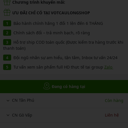
Chương trình khuyến mãi:
ƯU ĐÃI CHỈ CÓ TẠI VOTCAULONGSHOP
Bảo hành chính hãng 1 đổi 1 lên đến 6 THÁNG
Chính sách đổi – trả minh bạch, rõ ràng
Hỗ trợ ship COD toàn quốc (Được kiểm tra hàng trước khi
thanh toán)
Đội ngũ nhân sự am hiểu, tận tâm, Inbox tư vấn 24/24
Tư vấn xem sản phẩm full HD thực tế tại group
Zalo
Đang có hàng tại
CN Tân Phú
Còn hàng
CN Gò Vấp
Liên hệ