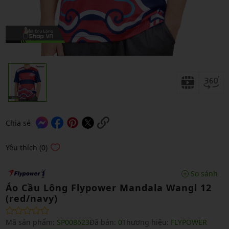
Chia sẻ
Yêu thích (0)
So sánh
Áo Cầu Lông Flypower Mandala Wangl 12
(red/navy)
Mã sản phẩm:
SP008623
Đã bán:
0
Thương hiệu:
FLYPOWER