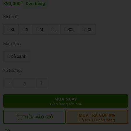
₫
350,000
Còn hàng
Kích cỡ:
XL
S
M
L
3XL
2XL
Màu Sắc:
Đỏ xanh
Số lượng:
MUA NGAY
Giao hàng tận nơi
MUA TRẢ GÓP 0%
THÊM VÀO GIỎ
Hỗ trợ 33 ngân hàng