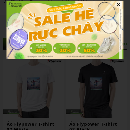
×
Áo Cầu Lông Flypower Mandala Wangl 12 (red/navy)
Sản Phẩm Liên Quan
Xem thêm
Áo Flypower T-shirt
Áo Flypower T-shirt
02 White
02 Black