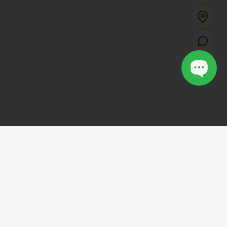
VOTCAULONG
SHOP
.VN