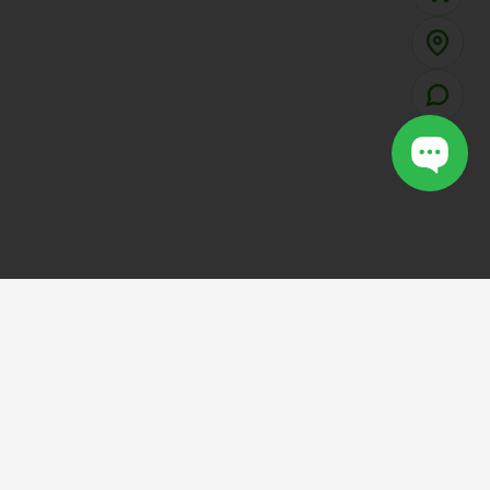
VOTCAULONG
SHOP
.VN