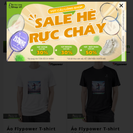
×
Áo Cầu Lông Flypower Rinjani 14 (hot Pink)
Sản Phẩm Liên Quan
Xem thêm
Áo Flypower T-shirt
Áo Flypower T-shirt