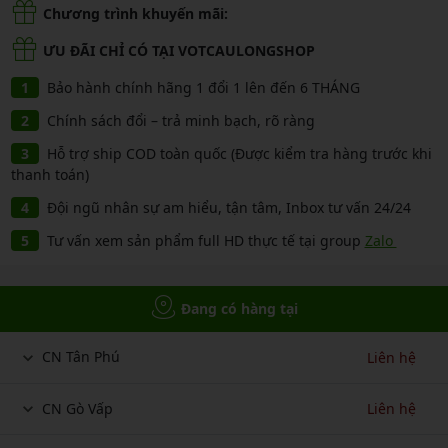
Chương trình khuyến mãi:
ƯU ĐÃI CHỈ CÓ TẠI VOTCAULONGSHOP
Bảo hành chính hãng 1 đổi 1 lên đến 6 THÁNG
Chính sách đổi – trả minh bạch, rõ ràng
Hỗ trợ ship COD toàn quốc (Được kiểm tra hàng trước khi
thanh toán)
Đội ngũ nhân sự am hiểu, tận tâm, Inbox tư vấn 24/24
Tư vấn xem sản phẩm full HD thực tế tại group
Zalo
Đang có hàng tại
CN Tân Phú
Liên hệ
CN Gò Vấp
Liên hệ