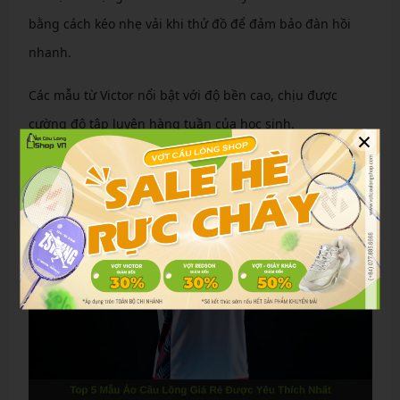
bằng cách kéo nhẹ vải khi thử đồ để đảm bảo đàn hồi
nhanh.
Các mẫu từ Victor nổi bật với độ bền cao, chịu được
cường độ tập luyện hàng tuần của học sinh.
×
Top 5 Mẫu Áo Cầu Lông Giá Rẻ Được Yêu Thích
Nhất