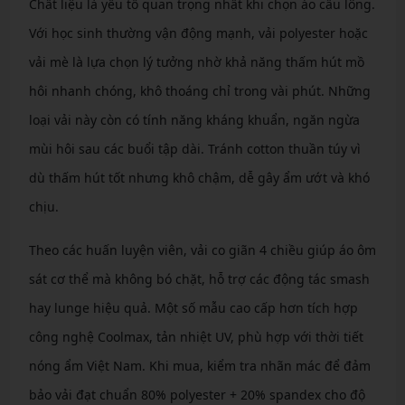
Chất liệu là yếu tố quan trọng nhất khi chọn áo cầu lông.
Với học sinh thường vận động mạnh, vải polyester hoặc
vải mè là lựa chọn lý tưởng nhờ khả năng thấm hút mồ
hôi nhanh chóng, khô thoáng chỉ trong vài phút. Những
loại vải này còn có tính năng kháng khuẩn, ngăn ngừa
mùi hôi sau các buổi tập dài. Tránh cotton thuần túy vì
dù thấm hút tốt nhưng khô chậm, dễ gây ẩm ướt và khó
chịu.
Theo các huấn luyện viên, vải co giãn 4 chiều giúp áo ôm
sát cơ thể mà không bó chặt, hỗ trợ các động tác smash
hay lunge hiệu quả. Một số mẫu cao cấp hơn tích hợp
công nghệ Coolmax, tản nhiệt UV, phù hợp với thời tiết
nóng ẩm Việt Nam. Khi mua, kiểm tra nhãn mác để đảm
bảo vải đạt chuẩn 80% polyester + 20% spandex cho độ