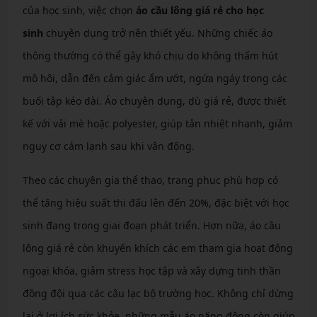
của học sinh, việc chọn
áo cầu lông giá rẻ cho học
sinh
chuyên dụng trở nên thiết yếu. Những chiếc áo
thông thường có thể gây khó chịu do không thấm hút
mồ hôi, dẫn đến cảm giác ẩm ướt, ngứa ngáy trong các
buổi tập kéo dài. Áo chuyên dụng, dù giá rẻ, được thiết
kế với vải mè hoặc polyester, giúp tản nhiệt nhanh, giảm
nguy cơ cảm lạnh sau khi vận động.
Theo các chuyên gia thể thao, trang phục phù hợp có
thể tăng hiệu suất thi đấu lên đến 20%, đặc biệt với học
sinh đang trong giai đoạn phát triển. Hơn nữa, áo cầu
lông giá rẻ còn khuyến khích các em tham gia hoạt động
ngoại khóa, giảm stress học tập và xây dựng tinh thần
đồng đội qua các câu lạc bộ trường học. Không chỉ dừng
lại ở lợi ích sức khỏe, những mẫu áo năng động còn giúp