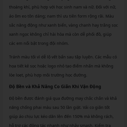
thoáng khí, phù hợp với học sinh nam và nữ. Đối với nữ,
áo ôm eo tôn dáng; nam thì ưu tiên form rộng rãi. Màu
sắc năng động như xanh biển, vàng chanh hay trắng sọc
xanh ngọc không chỉ hài hòa mà còn dễ phối đồ, giúp
các em nổi bật trong đội nhóm.
Tránh màu tối vì dễ lộ vết bẩn sau tập luyện. Các mẫu có
họa tiết kẻ sọc hoặc logo nhỏ tạo điểm nhấn mà không
lòe loẹt, phù hợp môi trường học đường.
Độ Bền và Khả Năng Co Giãn Khi Vận Động
Độ bền được đánh giá qua đường may chắc chắn và khả
năng chống phai màu sau 50 lần giặt. Vải co giãn tốt
giúp áo chịu lực kéo dãn lên đến 150% mà không rách,
hỗ trợ các động tác nhanh như nhảy smash. Kiểm tra