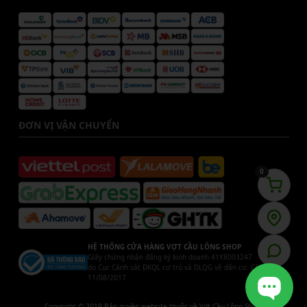
ĐƠN VỊ VẬN CHUYỂN
0
HỆ THỐNG CỬA HÀNG VỢT CẦU LÔNG SHOP
Giấy chứng nhận đăng ký kinh doanh 41Y8003247
do Cục Cảnh sát ĐKQL cư trú và DLQG về dân cư. Cấp ngày
11/08/2017
Copyright © 2019 Bản quyền website thuộc về Vợt Cầu Lông Shop.