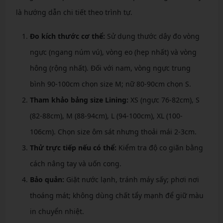
là hướng dẫn chi tiết theo trình tự.
Đo kích thước cơ thể:
Sử dụng thước dây đo vòng
ngực (ngang núm vú), vòng eo (hẹp nhất) và vòng
hông (rộng nhất). Đối với nam, vòng ngực trung
bình 90-100cm chọn size M; nữ 80-90cm chọn S.
Tham khảo bảng size Lining:
XS (ngực 76-82cm), S
(82-88cm), M (88-94cm), L (94-100cm), XL (100-
106cm). Chọn size ôm sát nhưng thoải mái 2-3cm.
Thử trực tiếp nếu có thể:
Kiểm tra độ co giãn bằng
cách nâng tay và uốn cong.
Bảo quản:
Giặt nước lạnh, tránh máy sấy; phơi nơi
thoáng mát; không dùng chất tẩy mạnh để giữ màu
in chuyển nhiệt.