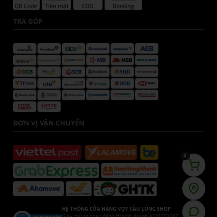
TRẢ GÓP
ĐƠN VỊ VẬN CHUYỂN
0
HỆ THỐNG CỬA HÀNG VỢT CẦU LÔNG SHOP
Giấy chứng nhận đăng ký kinh doanh 41Y8003247