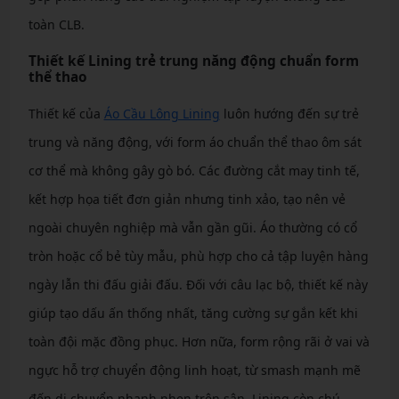
toàn CLB.
Thiết kế Lining trẻ trung năng động chuẩn form
thể thao
Thiết kế của
Áo Cầu Lông Lining
luôn hướng đến sự trẻ
trung và năng động, với form áo chuẩn thể thao ôm sát
cơ thể mà không gây gò bó. Các đường cắt may tinh tế,
kết hợp họa tiết đơn giản nhưng tinh xảo, tạo nên vẻ
ngoài chuyên nghiệp mà vẫn gần gũi. Áo thường có cổ
tròn hoặc cổ bẻ tùy mẫu, phù hợp cho cả tập luyện hàng
ngày lẫn thi đấu giải đấu. Đối với câu lạc bộ, thiết kế này
giúp tạo dấu ấn thống nhất, tăng cường sự gắn kết khi
toàn đội mặc đồng phục. Hơn nữa, form rộng rãi ở vai và
ngực hỗ trợ chuyển động linh hoạt, từ smash mạnh mẽ
đến di chuyển nhanh nhẹn trên sân. Lining còn chú