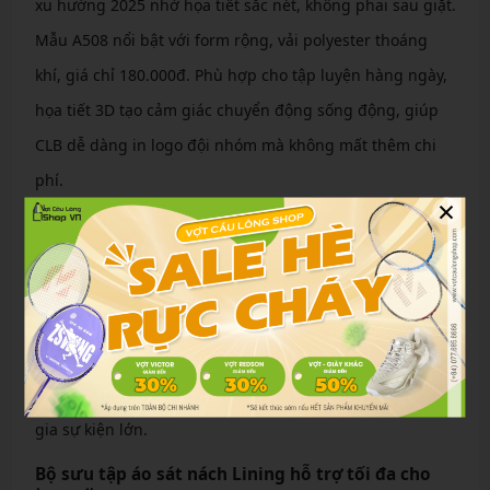
xu hướng 2025 nhờ họa tiết sắc nét, không phai sau giặt.
Mẫu A508 nổi bật với form rộng, vải polyester thoáng
khí, giá chỉ 180.000đ. Phù hợp cho tập luyện hàng ngày,
họa tiết 3D tạo cảm giác chuyển động sống động, giúp
CLB dễ dàng in logo đội nhóm mà không mất thêm chi
phí.
×
Dòng áo Lining cổ bẻ lịch sự chuyên nghiệp cho
giải đấu
Áo cổ bẻ Lining mang vẻ ngoài lịch sự, lý tưởng cho giải
đấu chuyên nghiệp. Mẫu QC6282 với màu trắng-đỏ-đen,
co giãn tốt, giá 220.000đ. Thiết kế cổ bẻ cứng cáp kết
hợp nút cài, tạo sự chỉn chu cho thành viên CLB khi tham
gia sự kiện lớn.
Bộ sưu tập áo sát nách Lining hỗ trợ tối đa cho