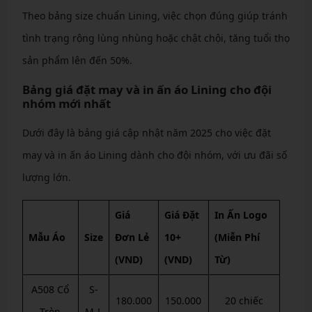
Theo bảng size chuẩn Lining, việc chọn đúng giúp tránh
tình trạng rộng lùng nhùng hoặc chật chội, tăng tuổi thọ
sản phẩm lên đến 50%.
Bảng giá đặt may và in ấn áo Lining cho đội
nhóm mới nhất
Dưới đây là bảng giá cập nhật năm 2025 cho việc đặt
may và in ấn áo Lining dành cho đội nhóm, với ưu đãi số
lượng lớn.
Giá
Giá Đặt
In Ấn Logo
Mẫu Áo
Size
Đơn Lẻ
10+
(Miễn Phí
(VND)
(VND)
Từ)
A508 Cổ
S-
180.000
150.000
20 chiếc
Tròn
M-L