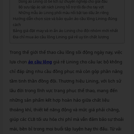
Dòng áo Lining cổ bẻ lịch sự chuyên nghiệp cho giải đấu
Bộ sưu tập áo sát nách Lining hỗ trợ tối đa cho tay vợt
Những mẫu áo Lining phối màu nổi bật tạo dấu ấn riêng
Hướng dẫn chọn size và bảo quản áo cầu lông Lining đúng
cách
Bảng giá đặt may và in ấn áo Lining cho đội nhóm mới nhất
Địa chỉ mua áo cầu lông Lining giá rẻ uy tín chất lượng
Trong thế giới thể thao cầu lông sôi động ngày nay, việc
lựa chọn
áo cầu lông
giá rẻ Lining cho câu lạc bộ không
chỉ đáp ứng nhu cầu đồng phục mà còn góp phần nâng
tầm tinh thần đồng đội. Thương hiệu Lining, với lịch sử
lâu đời trong lĩnh vực trang phục thể thao, mang đến
những sản phẩm kết hợp hoàn hảo giữa chất liệu
thoáng khí, thiết kế năng động và mức giá phải chăng,
giúp các CLB tối ưu hóa chi phí mà vẫn đảm bảo sự thoải
mái, bền bỉ trong mọi buổi tập luyện hay thi đấu. Từ vải