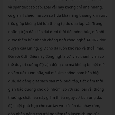
và spandex cao cấp. Loại vải này không chỉ nhẹ nhàng,
co giãn 4 chiều mà còn sở hữu khả năng thoáng khí vượt
trội, giúp không khí lưu thông tự do qua lớp vải. Trong
những trận đấu kéo dài dưới thời tiết nóng bức, mồ hôi
được thấm hút nhanh chóng nhờ công nghệ AT-DRY độc
quyền của Lining, giữ cho da luôn khô ráo và thoải mái.
Đối với CLB, điều này đồng nghĩa với việc thành viên có
thể duy trì cường độ vận động cao mà không bị mệt mỏi
do ẩm ướt. Hơn nữa, vải mè kim chống bám bẩn hiệu
quả, dễ dàng giặt sạch sau mỗi buổi tập, tiết kiệm thời
gian bảo dưỡng cho đội nhóm. So với các loại vải thông
thường, chất liệu này giảm thiểu nguy cơ kích ứng da,
đặc biệt phù hợp cho các tay vợt có làn da nhạy cảm,
góp phần nâng cao trải nghiệm tập luyện chung của