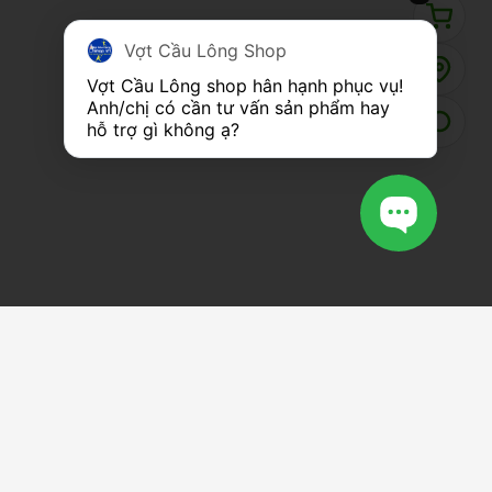
Vợt Cầu Lông Shop
Vợt Cầu Lông shop hân hạnh phục vụ! 
Anh/chị có cần tư vấn sản phẩm hay 
hỗ trợ gì không ạ?
OP
THÔNG TIN LIÊN HỆ