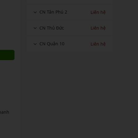
CN Tân Phú 2
Liên hệ
CN Thủ Đức
Liên hệ
CN Quận 10
Liên hệ
thanh