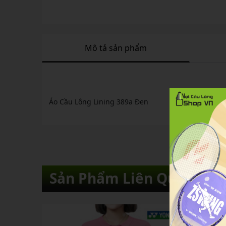
Mô tả sản phẩm
Áo Cầu Lông Lining 389a Đen
Sản Phẩm Liên Quan