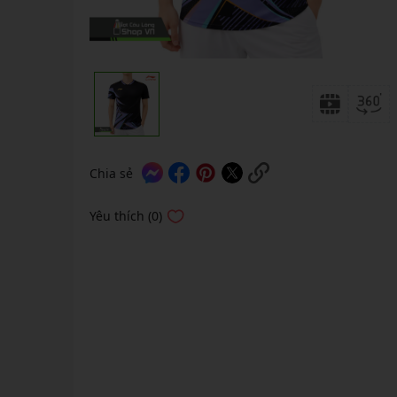
GIÀY 
Vớ Cầu Lông
Vợt Pickleball Kamito
VỢT 
GIÀY 
Vợt Pickleball Dưới 1tr
VỢT 
Xem thêm
GIÀY 
VỢT 
GIÀY 
VỢT 
VỢT 
Chia sẻ
VỢT 
Yêu thích (0)
VỢT 