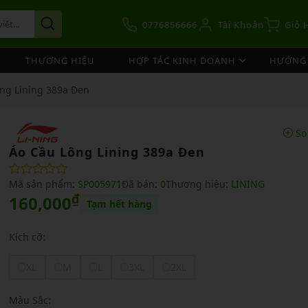
0776856666
Tài Khoản
Giỏ 
THƯƠNG HIỆU
HỢP TÁC KINH DOANH
HƯỚNG 
CẦU LÔNG YONEX
U LÔNG YONEX
CẦU LÔNG YONEX
ALO YONEX
CẦU LÔNG
IỆN MÁY ĐAN
BẢNG CHIẾT KHẤU ĐẠI LÝ
ng Lining 389a Đen
CẦU LÔNG YONEX
VỢT CẦU LÔNG IXE
ÁO CẦU LÔNG
QUẦN CẦU LÔNG
CẦU LÔNG LINING
U LÔNG LINING
CẦU LÔNG LINING
ALO LINING
CÁN CẦU LÔNG
ALO PICKLEBALL
NHƯỢNG QUYỀN VỢT CẦU LÔNG SH
CẦU LÔNG VICTOR
VỢT CẦU LÔNG KAMITO
Áo Cầu Lông Yonex
Quần Cầu Lông Yon
So
CẦU LÔNG VICTOR
U LÔNG HUNDRED
CẦU LÔNG VICTOR
ALO VICTOR
ẦU LÔNG
PICKLEBALL
Áo Cầu Lông Lining
Quần Cầu Lông Lin
Áo Cầu Lông Lining 389a Đen
CẦU LÔNG LINING
VỢT CẦU LÔNG KAWASAKI
CẦU LÔNG MIZUNO
U LÔNG FLYPOWER
CẦU LÔNG KID
ALO HUNDRED
U LÔNG
Áo Cầu Lông Hundred
Quần Cầu Lông Ku
CẦU LÔNG MIZUNO
VỢT CẦU LÔNG KLINT
Áo Cầu Lông Kid
Quần Cầu Lông Vic
Mã sản phẩm:
SP005971
Đã bán:
0
Thương hiệu:
LINING
CẦU LÔNG HUNDRED
U LÔNG KID
 CẦU LÔNG KUMPOO
ALO MIZUNO
₫
160,000
Áo Cầu Lông Flypower
Quần Cầu Lông Kid
Tạm hết hàng
CẦU LÔNG HUNDRED
VỢT CẦU LÔNG KUMPOO
CẦU LÔNG APACS
ALO APAVI
CẦU LÔNG XP
ALO KAMITO
GIÀY PICKLEBALL
PHỤ KIỆN PICKL
CẦU LÔNG APACS
Kích cỡ:
VỢT CẦU LÔNG PROKENNEX
CẦU LÔNG LEFUS
Giày Asics
Bóng Pickleball
CẦU LÔNG FELET
VỢT CẦU LÔNG REVILO
XL
M
L
3XL
2XL
Túi/balo Pickleball
CẦU LÔNG WIKA
CẦU LÔNG FLYPOWER
VỢT CẦU LÔNG TENWAY
Màu Sắc: