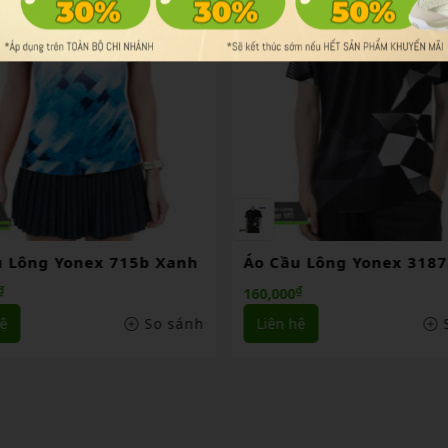
u Lông Yonex 715b Xanh
Áo Cầu Lông Yonex 318
₫
₫
160,000
ệ
So sánh
Liên hệ
S