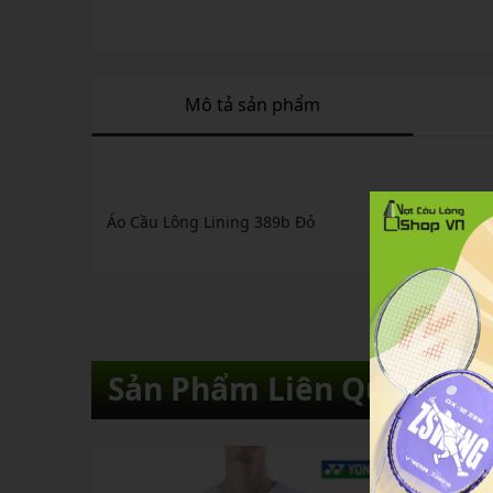
Mô tả sản phẩm
Áo Cầu Lông Lining 389b Đỏ
Sản Phẩm Liên Quan