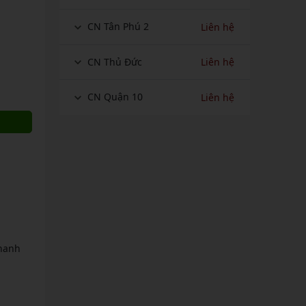
CN Tân Phú 2
Liên hệ
CN Thủ Đức
Liên hệ
CN Quận 10
Liên hệ
thanh