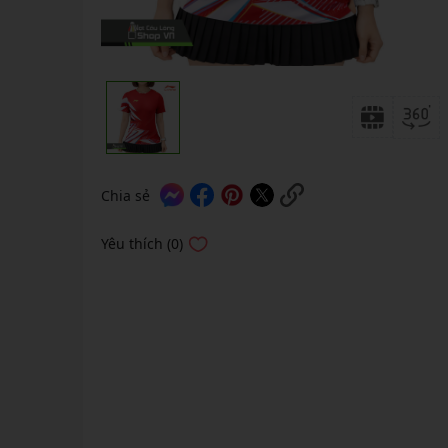
GIÀY 
Vớ Cầu Lông
Vợt Pickleball Kamito
VỢT 
GIÀY 
Vợt Pickleball Dưới 1tr
VỢT 
Xem thêm
GIÀY 
VỢT 
GIÀY 
VỢT 
VỢT 
Chia sẻ
VỢT 
Yêu thích (0)
VỢT 