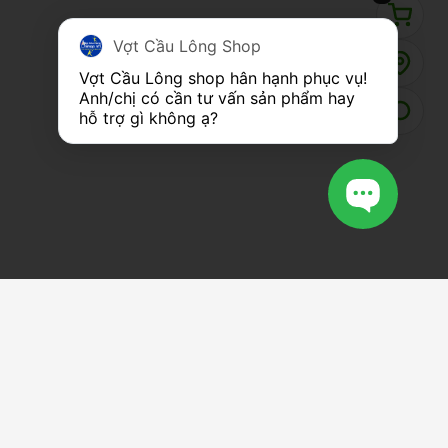
Vợt Cầu Lông Shop
Vợt Cầu Lông shop hân hạnh phục vụ! 
Anh/chị có cần tư vấn sản phẩm hay 
hỗ trợ gì không ạ?
OP
THÔNG TIN LIÊN HỆ