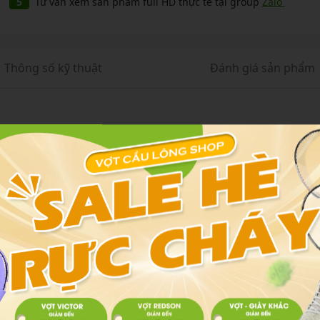
Tư vấn xem sản phẩm full HD thực tế tại group
Zalo
Thông số kỹ thuật
Đánh giá sản phẩm