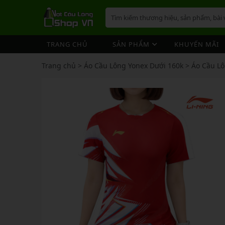
TRANG CHỦ
SẢN PHẨM
KHUYẾN MÃI
VỢT CẦU LÔNG
GIÀY 
ÁO CẦ
QUẦN 
TÚI/B
CƯỚC 
PHỤ K
NÓN
Trang chủ
>
Áo Cầu Lông Yonex Dưới 160k
>
Áo Cầu Lô
VỢT 
VỢT CẦU LÔNG
GIÀY CẦU LÔNG
GIÀY CẦU LÔNG
GIÀY 
ÁO CẦ
QUẦN 
TÚI/B
CUỐN 
TÚI/B
VỢT 
Vợt Cầu Lông Yonex
Giày Cầu Lông Yonex
ÁO CẦU LÔNG
GIÀY 
ÁO CẦ
QUẦN 
TÚI/B
ỐNG C
BÓNG 
Vợt Cầu Lông Victor
Giày Cầu Lông Mizuno
VỢT 
QUẦN CẦU LÔNG
GIÀY 
ÁO CẦ
QUẦN 
TÚI/B
VỚ CẦ
Vợt Cầu Lông Lining
Giày Cầu Lông Lining
VỢT 
Vợt Cầu Lông Mizuno
Giày Cầu Lông Victor
TÚI / BALO CẦU LÔNG
GIÀY 
ÁO CẦ
QUẦN
TÚI/B
Vợt Cầu Lông Hundred
Giày Cầu Lông Hundred
VỢT 
PHỤ KIỆN CẦU LÔNG
GIÀY 
TÚI/B
Xem thêm
Xem thêm
MÁY ĐAN
GIÀY 
TÚI/B
PHỤ KIỆN CẦU LÔNG
VỢT PICKLEBALL
VỢT 
VỢT PICKLEBALL
GIÀY 
Cước Cầu Lông
Vợt Pickleball Joola
VỢT 
Ống Cầu Lông
Vợt Pickleball Sypik
PHỤ KIỆN PICKLE BALL
GIÀY 
VỢT 
Cuốn Cán Cầu Lông
Vợt Pickleball Lining