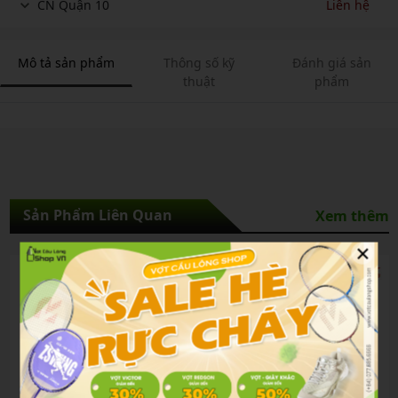
CN Quận 10
Liên hệ
Mô tả sản phẩm
Thông số kỹ
Đánh giá sản
thuật
phẩm
Sản Phẩm Liên Quan
Xem thêm
×