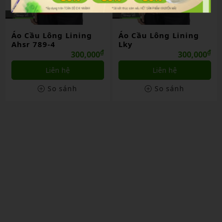
Áo Cầu Lông Lining
Áo Cầu Lông Lining
Ahsr 789-4
Lky
₫
₫
300,000
300,000
Liên hệ
Liên hệ
So sánh
So sánh