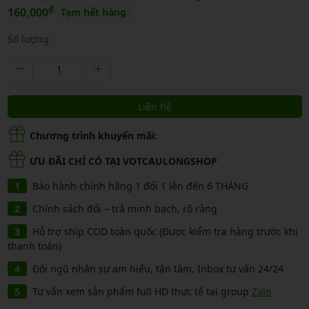
₫
160,000
Tạm hết hàng
Số lượng:
Liên hệ
Chương trình khuyến mãi:
ƯU ĐÃI CHỈ CÓ TẠI VOTCAULONGSHOP
Bảo hành chính hãng 1 đổi 1 lên đến 6 THÁNG
Chính sách đổi – trả minh bạch, rõ ràng
Hỗ trợ ship COD toàn quốc (Được kiểm tra hàng trước khi
thanh toán)
Đội ngũ nhân sự am hiểu, tận tâm, Inbox tư vấn 24/24
Tư vấn xem sản phẩm full HD thực tế tại group
Zalo