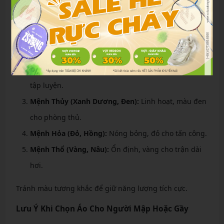
thủy. Theo ngũ hành:
Mệnh Kim (Trắng, Bạc):
Tăng sự chính xác, chọn áo
trắng cho smash chuẩn.
Mệnh Mộc (Xanh Lá):
Năng lượng dồi dào, phù hợp
tập luyện.
Mệnh Thủy (Xanh Dương, Đen):
Linh hoạt, màu đen
cho phòng thủ.
Mệnh Hỏa (Đỏ, Hồng):
Nóng bỏng, đỏ cho tấn công.
Mệnh Thổ (Vàng, Nâu):
Ổn định, vàng cho trận dài
hơi.
Tránh màu tương khắc để giữ năng lượng tích cực.
Lưu Ý Khi Chọn Áo Cho Người Mập Hoặc Gầy