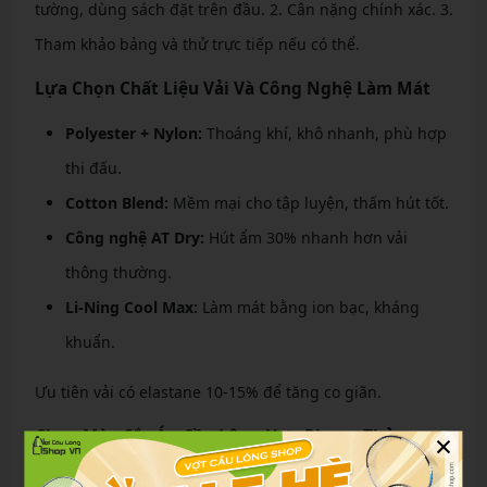
tường, dùng sách đặt trên đầu. 2. Cân nặng chính xác. 3.
Tham khảo bảng và thử trực tiếp nếu có thể.
Lựa Chọn Chất Liệu Vải Và Công Nghệ Làm Mát
Polyester + Nylon:
Thoáng khí, khô nhanh, phù hợp
thi đấu.
Cotton Blend:
Mềm mại cho tập luyện, thấm hút tốt.
Công nghệ AT Dry:
Hút ẩm 30% nhanh hơn vải
thông thường.
Li-Ning Cool Max:
Làm mát bằng ion bạc, kháng
khuẩn.
Ưu tiên vải có elastane 10-15% để tăng co giãn.
×
Chọn Màu Sắc Áo Cầu Lông Hợp Phong Thủy
Màu sắc không chỉ thẩm mỹ mà còn ảnh hưởng phong