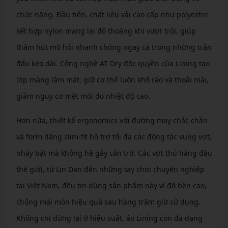
chức năng. Đầu tiên, chất liệu vải cao cấp như polyester
kết hợp nylon mang lại độ thoáng khí vượt trội, giúp
thấm hút mồ hôi nhanh chóng ngay cả trong những trận
đấu kéo dài. Công nghệ AT Dry độc quyền của Lining tạo
lớp màng làm mát, giữ cơ thể luôn khô ráo và thoải mái,
giảm nguy cơ mệt mỏi do nhiệt độ cao.
Hơn nữa, thiết kế ergonomics với đường may chắc chắn
và form dáng slim-fit hỗ trợ tối đa các động tác vung vợt,
nhảy bật mà không hề gây cản trở. Các vợt thủ hàng đầu
thế giới, từ Lin Dan đến những tay chơi chuyên nghiệp
tại Việt Nam, đều tin dùng sản phẩm này vì độ bền cao,
chống mài mòn hiệu quả sau hàng trăm giờ sử dụng.
Không chỉ dừng lại ở hiệu suất, áo Lining còn đa dạng