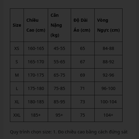
Cân
Chiều
Độ Dài
Vòng
Size
Nặng
Cao (cm)
Áo (cm)
Ngực (cm)
(kg)
XS
160-165
45-55
65
84-88
S
165-170
55-65
67
88-92
M
170-175
65-75
69
92-96
L
175-180
75-85
71
96-100
XL
180-185
85-95
73
100-104
XXL
185+
95+
75
104+
Quy trình chọn size: 1. Đo chiều cao bằng cách đứng sát