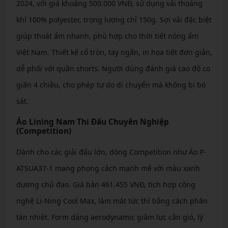
2024, với giá khoảng 500.000 VNĐ, sử dụng vải thoáng
khí 100% polyester, trọng lượng chỉ 150g. Sợi vải đặc biệt
giúp thoát ẩm nhanh, phù hợp cho thời tiết nóng ẩm
Việt Nam. Thiết kế cổ tròn, tay ngắn, in họa tiết đơn giản,
dễ phối với quần shorts. Người dùng đánh giá cao độ co
giãn 4 chiều, cho phép tự do di chuyển mà không bị bó
sát.
Áo Lining Nam Thi Đấu Chuyên Nghiệp
(Competition)
Dành cho các giải đấu lớn, dòng Competition như Áo P-
ATSUA37-1 mang phong cách mạnh mẽ với màu xanh
dương chủ đạo. Giá bán 461.455 VNĐ, tích hợp công
nghệ Li-Ning Cool Max, làm mát tức thì bằng cách phân
tán nhiệt. Form dáng aerodynamic giảm lực cản gió, lý