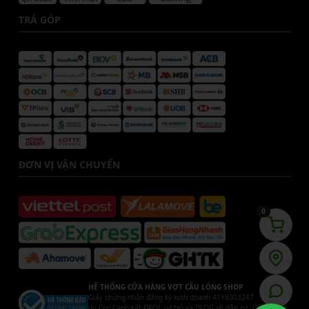
TRẢ GÓP
ĐƠN VỊ VẬN CHUYỂN
0
HỆ THỐNG CỬA HÀNG VỢT CẦU LÔNG SHOP
Giấy chứng nhận đăng ký kinh doanh 41Y8003247
do Cục Cảnh sát ĐKQL cư trú và DLQG về dân cư. Cấp ngày