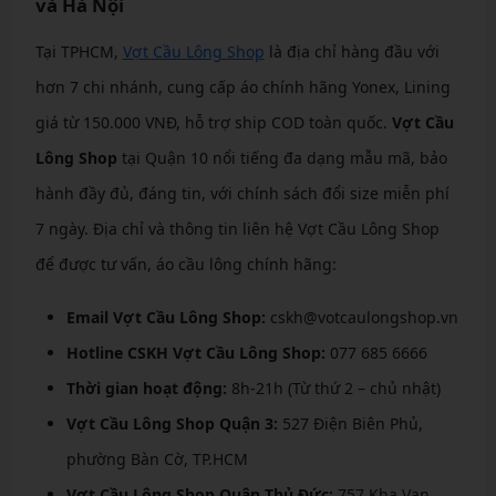
và Hà Nội
Tại TPHCM,
Vợt Cầu Lông Shop
là địa chỉ hàng đầu với
hơn 7 chi nhánh, cung cấp áo chính hãng Yonex, Lining
giá từ 150.000 VNĐ, hỗ trợ ship COD toàn quốc.
Vợt Cầu
Lông Shop
tại Quận 10 nổi tiếng đa dạng mẫu mã, bảo
hành đầy đủ, đáng tin, với chính sách đổi size miễn phí
7 ngày. Địa chỉ và thông tin liên hệ Vợt Cầu Lông Shop
để được tư vấn, áo cầu lông chính hãng:
Email Vợt Cầu Lông Shop:
cskh@votcaulongshop.vn
Hotline CSKH Vợt Cầu Lông Shop:
077 685 6666
Thời gian hoạt động:
8h-21h (Từ thứ 2 – chủ nhật)
Vợt Cầu Lông Shop Quận 3:
527 Điện Biên Phủ,
phường Bàn Cờ, TP.HCM
Vợt Cầu Lông Shop Quận Thủ Đức:
757 Kha Vạn