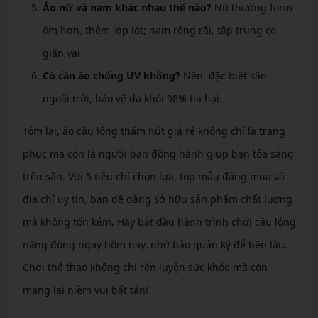
Áo nữ và nam khác nhau thế nào?
Nữ thường form
ôm hơn, thêm lớp lót; nam rộng rãi, tập trung co
giãn vai.
Có cần áo chống UV không?
Nên, đặc biệt sân
ngoài trời, bảo vệ da khỏi 98% tia hại.
Tóm lại, áo cầu lông thấm hút giá rẻ không chỉ là trang
phục mà còn là người bạn đồng hành giúp bạn tỏa sáng
trên sân. Với 5 tiêu chí chọn lựa, top mẫu đáng mua và
địa chỉ uy tín, bạn dễ dàng sở hữu sản phẩm chất lượng
mà không tốn kém. Hãy bắt đầu hành trình chơi cầu lông
năng động ngay hôm nay, nhớ bảo quản kỹ để bền lâu.
Chơi thể thao không chỉ rèn luyện sức khỏe mà còn
mang lại niềm vui bất tận!