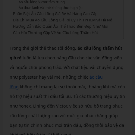
Áo cầu lông Victor tầm trung
Áo thun lạnh vải mè không thương hiệu
Phân Biệt Áo Cầu Lông Giá Rẻ Và Hàng Cao Cấp
Địa Chỉ Mua Áo Cầu Lông Giá Rẻ Uy Tín TPHCM và Hà Nội
Hướng Dẫn Bảo Quản Áo Thể Thao Bền Đẹp Như Mới
Câu Hỏi Thường Gặp Về Áo Cầu Lông Thấm Hút
Trong thế giới thể thao sôi động,
áo cầu lông thấm hút
giá rẻ
luôn là lựa chọn hàng đầu cho các vận động viên
và người chơi phong trào. Với chất liệu vải chuyên dụng
như polyester hay vải mè, những chiếc
áo cầu
lông
không chỉ mang lại sự thoải mái, thoáng khí mà còn
hỗ trợ hiệu suất thi đấu tối ưu. Từ các thương hiệu uy tín
như Yonex, Lining đến Victor, việc sở hữu bộ trang phục
cầu lông chất lượng cao với mức giá phải chăng giúp
bạn tự tin chinh phục mọi trận đấu, đồng thời bảo vệ da
khỏi mồ hôi và tia UV hiệu quả.