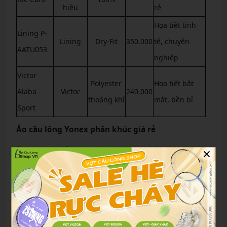
hiệu
rẻ
Họa tiết tinh
Lining P-
Lining
Dry-Fit
350.000
tế, chuyên
AATU053
nghiệp
Victor
Polyester
Họa tiết bắt
Alaba
Victor
240.000
thoáng khí
mắt, bền bỉ
Sport
Áo cầu lông Yonex phân khúc giá rẻ
×
Áo Yonex Y1 nổi bật với thiết kế khỏe khoắn, màu đỏ rực
rỡ, chất liệu polyester thấm hút mồ hôi nhanh chóng và
chống tĩnh điện. Phù hợp cho người mới, giá chỉ 250.000
VNĐ, dễ dàng mua tại các shop uy tín. Mẫu trắng cơ bản
thì đơn giản, giá 190.000 VNĐ, lý tưởng cho tập luyện