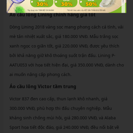
hàng ngày.
Áo cầu lông Lining chính hãng giá tốt
Dòng Lining 2018 vàng sọc mang phong cách cá tính, vải
mè tản nhiệt xuất sắc, giá 180.000 VNĐ. Mẫu trắng sọc
xanh ngọc co giãn tốt, giá 220.000 VNĐ, được yêu thích
bởi khả năng giữ khô thoáng suốt trận đấu. Lining P-
AATU053 với họa tiết hiện đại, giá 350.000 VNĐ, dành cho
ai muốn nâng cấp phong cách.
Áo cầu lông Victor tầm trung
Victor 837 đen cao cấp, thun lạnh khô nhanh, giá
300.000 VNĐ, phù hợp thi đấu chuyên nghiệp. Mẫu
kháng sinh chống mùi hôi, giá 280.000 VNĐ, và Alaba
Sport họa tiết độc đáo, giá 240.000 VNĐ, đều nổi bật về