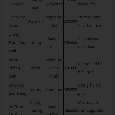
Lạnh Mè
polyester
khí cơ bản
hiệu
DonexPro
Polyester
Thiết kế nam
DonexPro
200.000
Victec
pha
tính, bền màu
Lining
Vải mè
Co giãn cao,
Trắng Sọc
Lining
220.000
mưa
thoải mái
Xanh
Victor
Polyester
Chống mùi hôi
Kháng
Victor
kháng
280.000
hiệu quả
Sinh
khuẩn
Yonex Cơ
Đơn giản, dễ
Yonex
Thun mịn
190.000
Bản Trắng
phối
Không
Màu sắc trẻ
Áo Thun
Vải mè
thương
160.000
trung, giá siêu
Mè Caro
100%