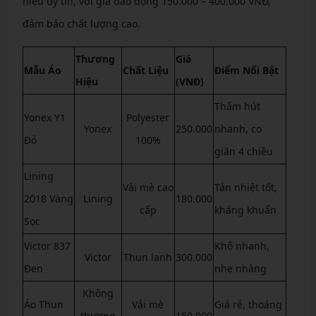
hiệu uy tín, với giá dao động 150.000 – 400.000 VNĐ,
đảm bảo chất lượng cao.
Thương
Giá
Mẫu Áo
Chất Liệu
Điểm Nổi Bật
Hiệu
(VNĐ)
Thấm hút
Yonex Y1
Polyester
Yonex
250.000
nhanh, co
Đỏ
100%
giãn 4 chiều
Lining
Vải mè cao
Tản nhiệt tốt,
2018 Vàng
Lining
180.000
cấp
kháng khuẩn
Sọc
Victor 837
Khô nhanh,
Victor
Thun lạnh
300.000
Đen
nhẹ nhàng
Không
Áo Thun
Vải mè
Giá rẻ, thoáng
thương
150.000