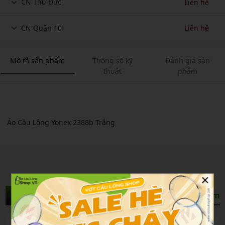
CN Thủ Đức
Liên hệ
CN Quận 10
Liên hệ
Mô tả sản phẩm
Thông số kỹ
Đánh giá sản
thuật
phẩm
Áo Cầu Lông Yonex 2388b Trắng
×
Sản Phẩm Liên Quan
Xem thêm