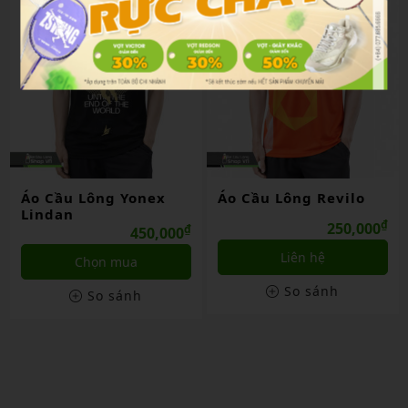
Áo Cầu Lông Yonex
Áo Cầu Lông Revilo
Lindan
₫
250,000
₫
450,000
Liên hệ
Chọn mua
So sánh
So sánh