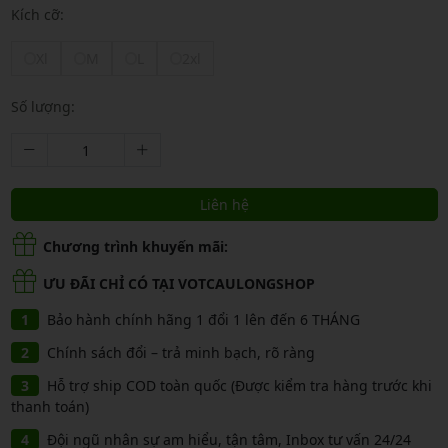
Kích cỡ:
Xl
M
L
2xl
Số lượng:
Liên hệ
Chương trình khuyến mãi:
ƯU ĐÃI CHỈ CÓ TẠI VOTCAULONGSHOP
Bảo hành chính hãng 1 đổi 1 lên đến 6 THÁNG
Chính sách đổi – trả minh bạch, rõ ràng
Hỗ trợ ship COD toàn quốc (Được kiểm tra hàng trước khi
thanh toán)
Đội ngũ nhân sự am hiểu, tận tâm, Inbox tư vấn 24/24