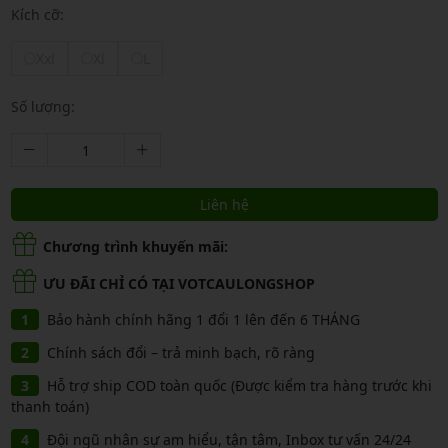
Kích cỡ:
Xxl
Xl
L
Số lượng:
Liên hệ
Chương trình khuyến mãi:
ƯU ĐÃI CHỈ CÓ TẠI VOTCAULONGSHOP
Bảo hành chính hãng 1 đổi 1 lên đến 6 THÁNG
Chính sách đổi – trả minh bạch, rõ ràng
Hỗ trợ ship COD toàn quốc (Được kiểm tra hàng trước khi
thanh toán)
Đội ngũ nhân sự am hiểu, tận tâm, Inbox tư vấn 24/24