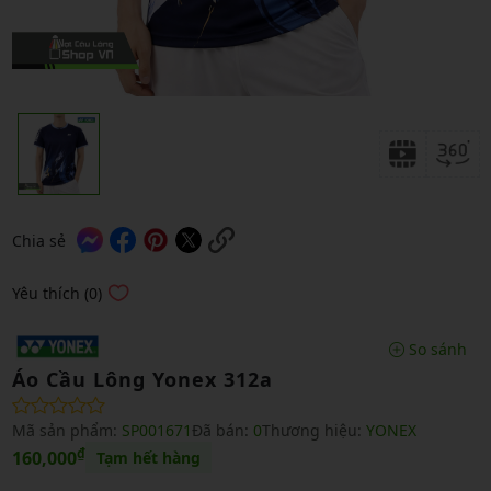
Chia sẻ
Yêu thích (0)
So sánh
Áo Cầu Lông Yonex 312a
Mã sản phẩm:
SP001671
Đã bán:
0
Thương hiệu:
YONEX
₫
160,000
Tạm hết hàng