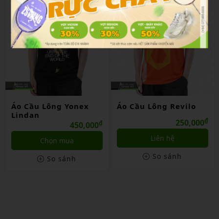
Áo Cầu Lông Yonex
Áo Cầu Lông Revilo
Lindan
₫
250,000
₫
450,000
Liên hệ
Chọn mua
So sánh
So sánh