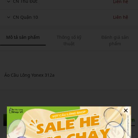
CN Thủ Đức
Liên hệ
CN Quận 10
Liên hệ
Mô tả sản phẩm
Thông số kỹ
Đánh giá sản
thuật
phẩm
Áo Cầu Lông Yonex 312a
×
Sản Phẩm Liên Quan
Xem thêm