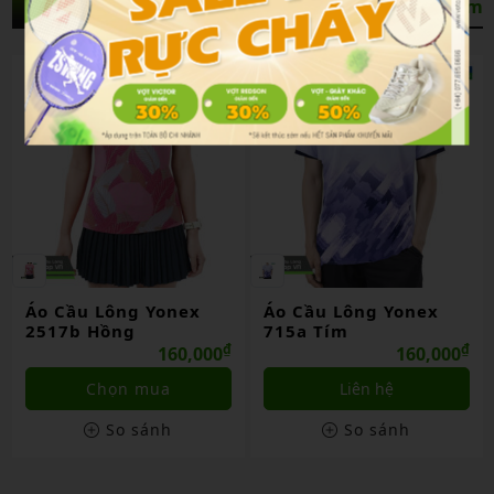
Sản Phẩm Liên Quan
Xem thêm
Áo Cầu Lông Yonex
Áo Cầu Lông Yonex
2517b Hồng
715a Tím
₫
₫
160,000
160,000
Chọn mua
Liên hệ
So sánh
So sánh