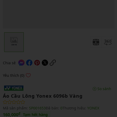
Chia sẻ
Yêu thích (0)
So sánh
Áo Cầu Lông Yonex 6096b Vàng
Mã sản phẩm:
SP001653
Đã bán:
0
Thương hiệu:
YONEX
₫
160,000
Tạm hết hàng