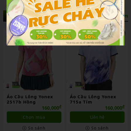
Sản Phẩm Liên Quan
Xem thêm
Áo Cầu Lông Yonex
Áo Cầu Lông Yonex
2517b Hồng
715a Tím
₫
₫
160,000
160,000
Chọn mua
Liên hệ
So sánh
So sánh