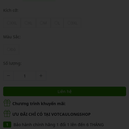
Kích cỡ:
XXL
XL
M
L
3XL
Màu Sắc:
Đỏ
Số lượng:
Liên hệ
Chương trình khuyến mãi:
ƯU ĐÃI CHỈ CÓ TẠI VOTCAULONGSHOP
Bảo hành chính hãng 1 đổi 1 lên đến 6 THÁNG