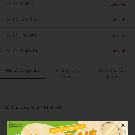
CN Quận 9
Liên hệ
CN Tân Phú 2
Liên hệ
CN Thủ Đức
Liên hệ
CN Quận 10
Liên hệ
Mô tả sản phẩm
Thông số kỹ
Đánh giá sản
thuật
phẩm
Áo Cầu Lông Yonex 6126a Đỏ
×