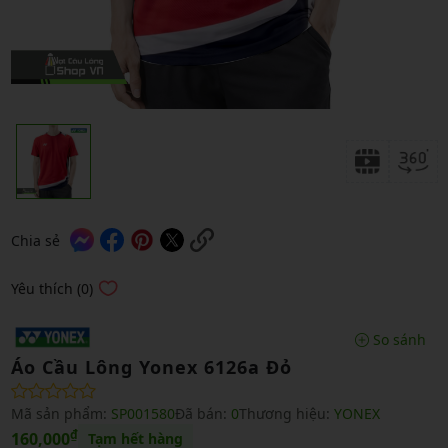
Chia sẻ
Yêu thích (0)
So sánh
Áo Cầu Lông Yonex 6126a Đỏ
Mã sản phẩm:
SP001580
Đã bán:
0
Thương hiệu:
YONEX
₫
160,000
Tạm hết hàng