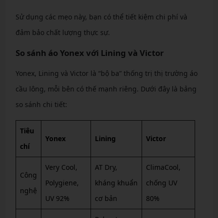
Sử dụng các mẹo này, bạn có thể tiết kiệm chi phí và
đảm bảo chất lượng thực sự.
So sánh áo Yonex với Lining và Victor
Yonex, Lining và Victor là “bộ ba” thống trị thị trường áo
cầu lông, mỗi bên có thế mạnh riêng. Dưới đây là bảng
so sánh chi tiết:
Tiêu
Yonex
Lining
Victor
chí
Very Cool,
AT Dry,
ClimaCool,
Công
Polygiene,
kháng khuẩn
chống UV
nghệ
UV 92%
cơ bản
80%