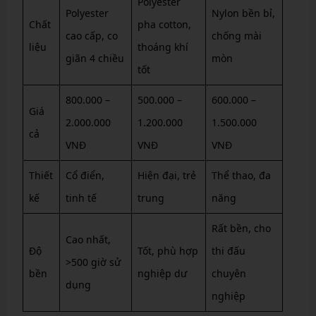
Polyester
Polyester
Nylon bền bỉ,
Chất
pha cotton,
cao cấp, co
chống mài
liệu
thoáng khí
giãn 4 chiều
mòn
tốt
800.000 –
500.000 –
600.000 –
Giá
2.000.000
1.200.000
1.500.000
cả
VNĐ
VNĐ
VNĐ
Thiết
Cổ điển,
Hiện đại, trẻ
Thể thao, đa
kế
tinh tế
trung
năng
Rất bền, cho
Cao nhất,
Độ
Tốt, phù hợp
thi đấu
>500 giờ sử
bền
nghiệp dư
chuyên
dụng
nghiệp