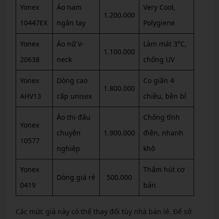
Yonex
Áo nam
Very Cool,
1.200.000
10447EX
ngắn tay
Polygiene
Yonex
Áo nữ V-
Làm mát 3°C,
1.100.000
20638
neck
chống UV
Yonex
Dòng cao
Co giãn 4
1.800.000
AHV13
cấp unisex
chiều, bền bỉ
Áo thi đấu
Chống tĩnh
Yonex
chuyên
1.900.000
điện, nhanh
10577
nghiệp
khô
Yonex
Thấm hút cơ
Dòng giá rẻ
500.000
0419
bản
Các mức giá này có thể thay đổi tùy nhà bán lẻ. Để sở