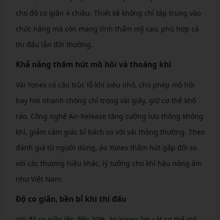
cho độ co giãn 4 chiều. Thiết kế không chỉ tập trung vào
chức năng mà còn mang tính thẩm mỹ cao, phù hợp cả
thi đấu lẫn đời thường.
Khả năng thấm hút mồ hôi và thoáng khí
Vải Yonex có cấu trúc lỗ khí siêu nhỏ, cho phép mồ hôi
bay hơi nhanh chóng chỉ trong vài giây, giữ cơ thể khô
ráo. Công nghệ Air-Release tăng cường lưu thông không
khí, giảm cảm giác bí bách so với vải thông thường. Theo
đánh giá từ người dùng, áo Yonex thấm hút gấp đôi so
với các thương hiệu khác, lý tưởng cho khí hậu nóng ẩm
như Việt Nam.
Độ co giãn, bền bỉ khi thi đấu
Với độ co giãn lên đến 30%, áo Yonex ôm sát cơ thể mà