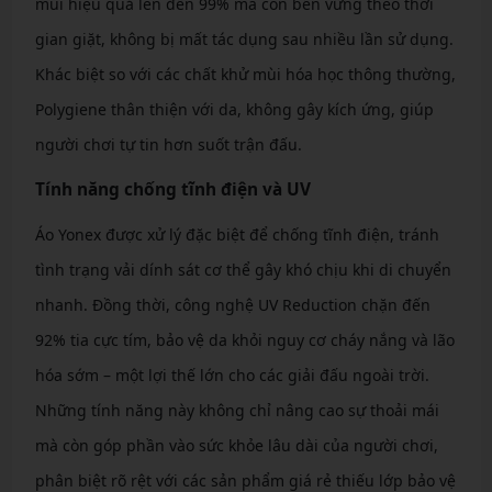
mùi hiệu quả lên đến 99% mà còn bền vững theo thời
gian giặt, không bị mất tác dụng sau nhiều lần sử dụng.
Khác biệt so với các chất khử mùi hóa học thông thường,
Polygiene thân thiện với da, không gây kích ứng, giúp
người chơi tự tin hơn suốt trận đấu.
Tính năng chống tĩnh điện và UV
Áo Yonex được xử lý đặc biệt để chống tĩnh điện, tránh
tình trạng vải dính sát cơ thể gây khó chịu khi di chuyển
nhanh. Đồng thời, công nghệ UV Reduction chặn đến
92% tia cực tím, bảo vệ da khỏi nguy cơ cháy nắng và lão
hóa sớm – một lợi thế lớn cho các giải đấu ngoài trời.
Những tính năng này không chỉ nâng cao sự thoải mái
mà còn góp phần vào sức khỏe lâu dài của người chơi,
phân biệt rõ rệt với các sản phẩm giá rẻ thiếu lớp bảo vệ