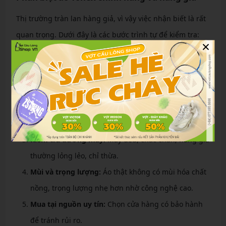
Thị trường tràn lan hàng giả, vì vậy việc nhận biết là rất
quan trọng. Dưới đây là các bước trình tự để kiểm tra:
×
Kiểm tra mã vạch và tem chống giả:
Áo chính hãng
có mã QR quét ra thông tin sản phẩm đầy đủ từ
Yonex, tem hologram lấp lánh dưới ánh sáng.
Xem chất liệu:
Vải thật mềm mịn, mát tay; hàng giả
cứng, dễ nhăn. Logo thêu sắc nét, không lem màu.
Kiểm tra đường may:
May đều, chắc chắn; hàng giả
thường lỏng lẻo, chỉ thừa.
Mùi và trọng lượng:
Áo thật không có mùi hóa chất
nồng, trọng lượng nhẹ hơn nhờ công nghệ cao.
Mua tại nguồn uy tín:
Chọn cửa hàng có bảo hành
để tránh rủi ro.