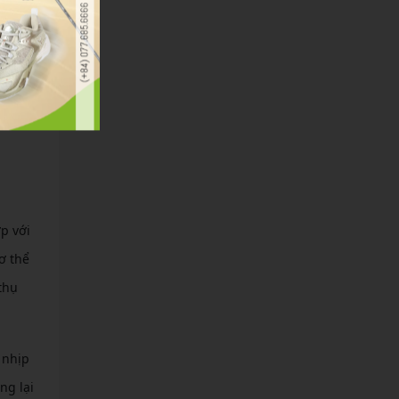
c
 khỏe
p với
ơ thể
thụ
 nhịp
ng lại