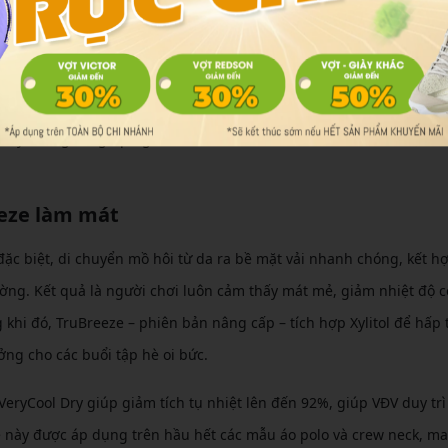
ông nghệ độc quyền trên áo Yonex nam
 được nghiên cứu bởi các kỹ sư Nhật Bản để đáp ứng nhu cầu khắ
 này không chỉ giúp người chơi khô ráo, mát mẻ mà còn bảo vệ sức
eeze làm mát
c biệt, di chuyển mồ hôi từ da ra bề mặt vải nhanh chóng, kết hợ
ờng. Kết quả là người chơi luôn cảm thấy mát mẻ, giảm nhiệt độ c
g khi đó, TruBreeze – phiên bản nâng cấp – tích hợp Xylitol để hấp 
ưởng cho các buổi tập hè oi bức.
eryCool Dry giúp giảm tích tụ nhiệt lên đến 92%, giúp VĐV duy trì
 này được áp dụng trên hầu hết các mẫu áo polo và crew neck, ma