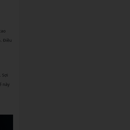
cao
. Điều
 Sợi
ế này