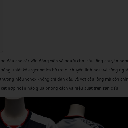
CẦU LÔNG KUMPOO
CẦU LÔNG REDSON
CẦU LÔNG KAWASAKI
CẦU LÔNG 3RD
CẦU LÔNG FELET
CẦU LÔNG APAVI
CẦU LÔNG APAVI
CẦU LÔNG DAS X
CẦU LÔNG FLEET
ng đầu cho các vận động viên và người chơi cầu lông chuyên ngh
CẦU LÔNG FLEX POWER
hóng, thiết kế ergonomics hỗ trợ di chuyển linh hoạt và công ngh
CẦU LÔNG FORZA
thương hiệu Yonex không chỉ dẫn đầu về vợt cầu lông mà còn chi
 kết hợp hoàn hảo giữa phong cách và hiệu suất trên sân đấu.