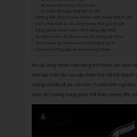
GIÀY 
Vớ Cầu Lông
Vợt Pickleball Kamito
Áo Yonex nam không cổ (Cổ tròn)
VỢT 
GIÀY 
Áo Yonex đội tuyển Nhật Bản và VĐV
Vợt Pickleball Dưới 1tr
Hướng dẫn chọn size áo Yonex nam chuẩn (Mã JP, US)
VỢT 
Xem thêm
GIÀY 
Cách phân biệt áo cầu lông Yonex thật giả chi tiết
Bảng giá áo Yonex nam chính hãng cập nhật
VỢT 
GIÀY 
So sánh nhanh áo Yonex nam với Lining và Victor
Địa chỉ mua áo Yonex nam chính hãng uy tín
VỢT 
Câu hỏi thường gặp về áo cầu lông Yonex
VỢT 
Áo cầu lông Yonex nam đang trở thành lựa chọn hà
VỢT 
nhờ vào chất liệu cao cấp thấm hút mồ hôi nhanh c
VỢT 
chống UV bảo vệ da. Với hơn 75 năm kinh nghiệm, 
phục thị trường trang phục thể thao, mang đến sự