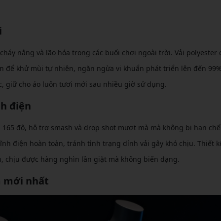
i
háy nắng và lão hóa trong các buổi chơi ngoài trời. Vải polyester 
n để khử mùi tự nhiên, ngăn ngừa vi khuẩn phát triển lên đến 99%
c, giữ cho áo luôn tươi mới sau nhiều giờ sử dụng.
nh điện
 165 độ, hỗ trợ smash và drop shot mượt mà mà không bị hạn chế.
nh điện hoàn toàn, tránh tình trạng dính vải gây khó chịu. Thiết k
, chịu được hàng nghìn lần giặt mà không biến dạng.
m mới nhất