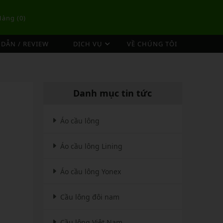
Hàng (
0
)
DẪN / REVIEW
DỊCH VỤ
VỀ CHÚNG TÔI
DỊCH VỤ ĐAN VỢT CẦU LÔNG
TÚI/BALO CẦU LÔNG
OP
DỊCH VỤ THU MUA VỢT CŨ
ex
Túi Cầu Lông Lining
Danh mục tin tức
ing
Túi Cầu Lông Yonex
mpoo
Túi Cầu Lông Victor
Áo cầu lông
tor
Túi Cầu Lông Mizuno
Áo cầu lông Lining
Túi Cầu Lông Apavi
Xem thêm
EBALL
MÁY ĐAN
Áo cầu lông Yonex
Phụ Kiện Máy Đan
Cầu lông đôi nam
Cầu lông Việt Nam