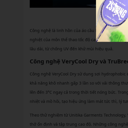
Đánh giá các c
Công nghệ là linh hồn của áo cầu lông Yonex nam,
nghiệt của môn thể thao tốc độ cao. Các tính năng
lâu dài, từ chống UV đến khử mùi hiệu quả.
Công nghệ VeryCool Dry và TruBr
Công nghệ VeryCool Dry sử dụng sợi hydrophobic đặ
khả năng khô nhanh gấp 3 lần so với vải thông thư
lên đến 3°C ngay cả trong thời tiết nóng bức. Tron
nhiệt và mồ hôi, tạo hiệu ứng làm mát tức thì, lý t
Theo thử nghiệm từ Unitika Garments Technology, V
thở ổn định và tập trung cao độ. Những công nghệ