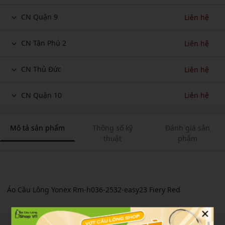
CN Quận 9
Liên hệ
CN Tân Phú 2
Liên hệ
CN Thủ Đức
Liên hệ
CN Quận 10
Liên hệ
Mô tả sản phẩm
Thông số kỹ
Đánh giá sản
thuật
phẩm
Áo Cầu Lông Yonex Rm-h036-2532-easy23 Fiery Red
×