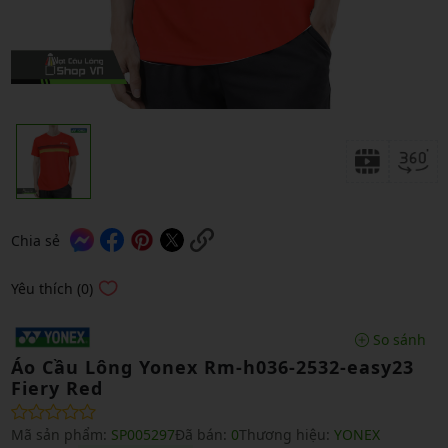
Chia sẻ
Yêu thích (0)
So sánh
Áo Cầu Lông Yonex Rm-h036-2532-easy23
Fiery Red
Mã sản phẩm:
SP005297
Đã bán:
0
Thương hiệu:
YONEX