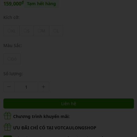
₫
159,000
Tạm hết hàng
Kích cỡ:
XL
S
M
L
Màu Sắc:
Đỏ
Số lượng:
Liên hệ
Chương trình khuyến mãi:
ƯU ĐÃI CHỈ CÓ TẠI VOTCAULONGSHOP