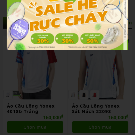
Sản Phẩm Liên Quan
Xem thêm
Áo Cầu Lông Yonex
Áo Cầu Lông Yonex
4018b Trắng
Sát Nách 22093
₫
₫
160,000
160,000
Chọn mua
Chọn mua