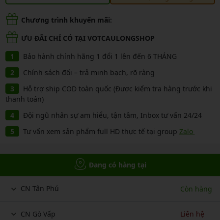
Chương trình khuyến mãi:
ƯU ĐÃI CHỈ CÓ TẠI VOTCAULONGSHOP
Bảo hành chính hãng 1 đổi 1 lên đến 6 THÁNG
Chính sách đổi – trả minh bạch, rõ ràng
Hỗ trợ ship COD toàn quốc (Được kiểm tra hàng trước khi
thanh toán)
Đội ngũ nhân sự am hiểu, tận tâm, Inbox tư vấn 24/24
Tư vấn xem sản phẩm full HD thực tế tại group
Zalo
Đang có hàng tại
CN Tân Phú
Còn hàng
CN Gò Vấp
Liên hệ