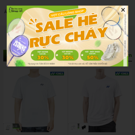
×
Áo Cầu Lông Yonex Rm-j035-3088-rw2-s Glacier Gray
Sản Phẩm Liên Quan
Xem thêm