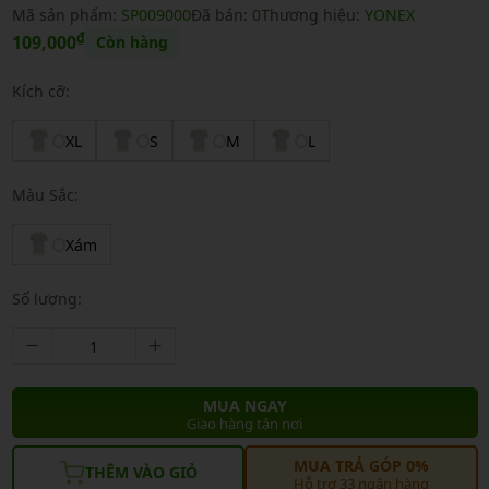
Mã sản phẩm:
SP009000
Đã bán:
0
Thương hiệu:
YONEX
₫
109,000
Còn hàng
Kích cỡ:
XL
S
M
L
Màu Sắc:
Xám
Số lượng:
MUA NGAY
Giao hàng tận nơi
MUA TRẢ GÓP 0%
THÊM VÀO GIỎ
Hỗ trợ 33 ngân hàng