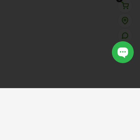
VOTCAULONG
SHOP
.VN