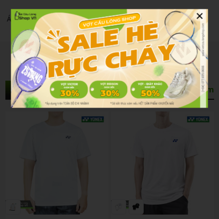
×
Áo Cầu Lông Yonex Rm-j035-3089-rw2-s Glacier Gray
Sản Phẩm Liên Quan
Xem thêm