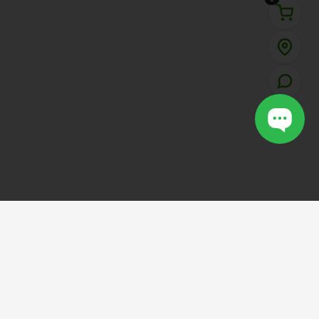
VOTCAULONG
SHOP
.VN