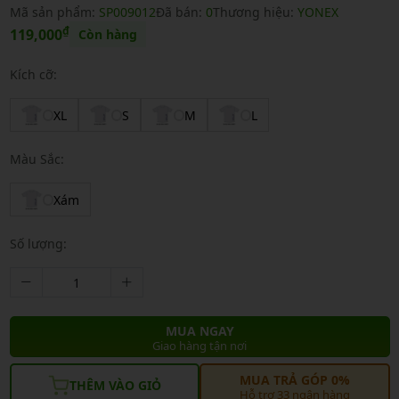
Mã sản phẩm:
SP009012
Đã bán:
0
Thương hiệu:
YONEX
₫
119,000
Còn hàng
Kích cỡ:
XL
S
M
L
Màu Sắc:
Xám
Số lượng:
MUA NGAY
Giao hàng tận nơi
MUA TRẢ GÓP 0%
THÊM VÀO GIỎ
Hỗ trợ 33 ngân hàng