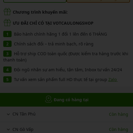
Chương trình khuyến mãi:
ƯU ĐÃI CHỈ CÓ TẠI VOTCAULONGSHOP
Bảo hành chính hãng 1 đổi 1 lên đến 6 THÁNG
Chính sách đổi – trả minh bạch, rõ ràng
Hỗ trợ ship COD toàn quốc (Được kiểm tra hàng trước khi
thanh toán)
Đội ngũ nhân sự am hiểu, tận tâm, Inbox tư vấn 24/24
Tư vấn xem sản phẩm full HD thực tế tại group
Zalo
Đang có hàng tại
CN Tân Phú
Còn hàng
CN Gò Vấp
Còn hàng