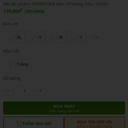
Mã sản phẩm:
SP008979
Đã bán:
0
Thương hiệu:
YONEX
₫
119,000
Còn hàng
Kích cỡ:
XL
S
M
L
2XL
Màu Sắc:
Trắng
Số lượng:
MUA NGAY
Giao hàng tận nơi
MUA TRẢ GÓP 0%
THÊM VÀO GIỎ
Hỗ trợ 33 ngân hàng