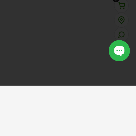
VOTCAULONG
SHOP
.VN