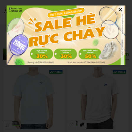
×
Áo Cầu Lông Yonex Rm-j035-3089-rw2-s White
Sản Phẩm Liên Quan
Xem thêm