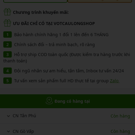
Chương trình khuyến mãi:
ƯU ĐÃI CHỈ CÓ TẠI VOTCAULONGSHOP
Bảo hành chính hãng 1 đổi 1 lên đến 6 THÁNG
Chính sách đổi – trả minh bạch, rõ ràng
Hỗ trợ ship COD toàn quốc (Được kiểm tra hàng trước khi
thanh toán)
Đội ngũ nhân sự am hiểu, tận tâm, Inbox tư vấn 24/24
Tư vấn xem sản phẩm full HD thực tế tại group
Zalo
Đang có hàng tại
CN Tân Phú
Còn hàng
CN Gò Vấp
Còn hàng