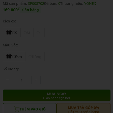
Mã sản phẩm:
SP008702
Đã bán:
0
Thương hiệu:
YONEX
₫
169,000
Còn hàng
Kích cỡ:
S
M
L
Màu Sắc:
Đen
Trắng
Số lượng:
MUA NGAY
Giao hàng tận nơi
MUA TRẢ GÓP 0%
THÊM VÀO GIỎ
Hỗ trợ 33 ngân hàng