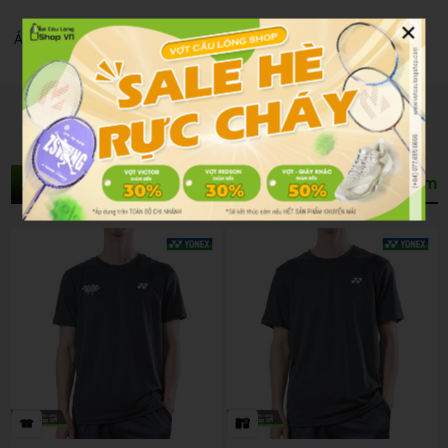
×
Áo Cầu Lông Yonex Rm-s092-3046-easy5 Jet Black
Sản Phẩm Liên Quan
Xem thêm