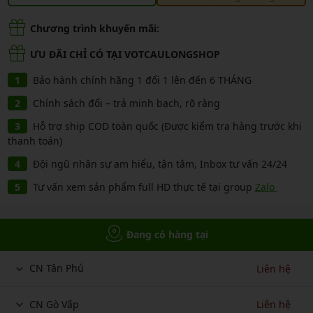
Chương trình khuyến mãi:
ƯU ĐÃI CHỈ CÓ TẠI VOTCAULONGSHOP
Bảo hành chính hãng 1 đổi 1 lên đến 6 THÁNG
Chính sách đổi – trả minh bạch, rõ ràng
Hỗ trợ ship COD toàn quốc (Được kiểm tra hàng trước khi
thanh toán)
Đội ngũ nhân sự am hiểu, tận tâm, Inbox tư vấn 24/24
Tư vấn xem sản phẩm full HD thực tế tại group
Zalo
Đang có hàng tại
CN Tân Phú
Liên hệ
CN Gò Vấp
Liên hệ