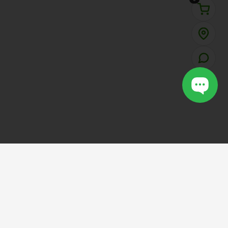
VOTCAULONG
SHOP
.VN