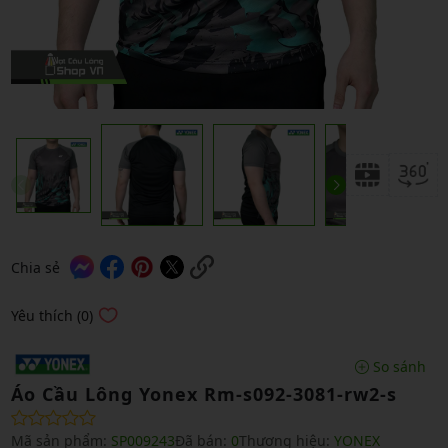
Chia sẻ
Yêu thích (0)
So sánh
Áo Cầu Lông Yonex Rm-s092-3081-rw2-s
Mã sản phẩm:
SP009243
Đã bán:
0
Thương hiệu:
YONEX