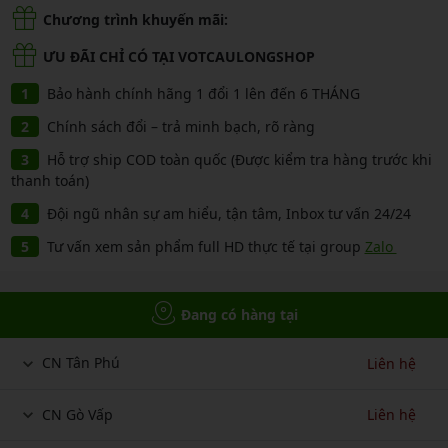
Chương trình khuyến mãi:
ƯU ĐÃI CHỈ CÓ TẠI VOTCAULONGSHOP
Bảo hành chính hãng 1 đổi 1 lên đến 6 THÁNG
Chính sách đổi – trả minh bạch, rõ ràng
Hỗ trợ ship COD toàn quốc (Được kiểm tra hàng trước khi
thanh toán)
Đội ngũ nhân sự am hiểu, tận tâm, Inbox tư vấn 24/24
Tư vấn xem sản phẩm full HD thực tế tại group
Zalo
Đang có hàng tại
CN Tân Phú
Liên hệ
CN Gò Vấp
Liên hệ