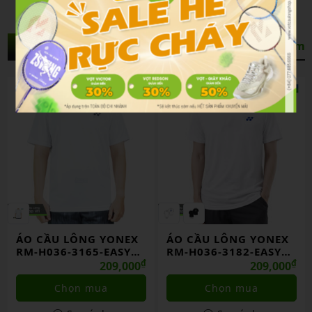
Sản Phẩm Liên Quan
Xem thêm
ÁO CẦU LÔNG YONEX
ÁO CẦU LÔNG YONEX
RM-H036-3165-EASY6-
RM-H036-3182-EASY6-
S
₫
S
₫
209,000
209,000
Chọn mua
Chọn mua