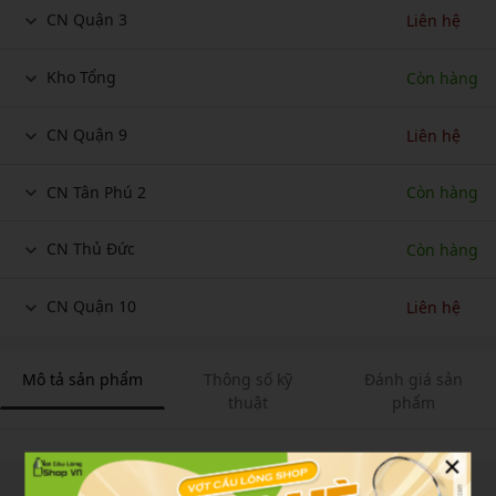
CN Quận 3
Liên hệ
Kho Tổng
Còn hàng
CN Quận 9
Liên hệ
CN Tân Phú 2
Còn hàng
CN Thủ Đức
Còn hàng
CN Quận 10
Liên hệ
Mô tả sản phẩm
Thông số kỹ
Đánh giá sản
thuật
phẩm
×