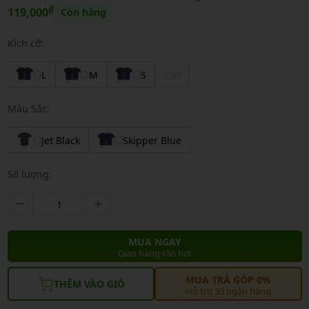
₫
119,000
Còn hàng
Kích cỡ:
L
M
S
Xl
Màu Sắc:
Jet Black
Skipper Blue
Số lượng:
MUA NGAY
Giao hàng tận nơi
MUA TRẢ GÓP 0%
THÊM VÀO GIỎ
Hỗ trợ 33 ngân hàng