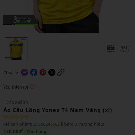
Chia sẻ
Yêu thích (0)
So sánh
Áo Cầu Lông Yonex T4 Nam Vàng (xl)
Mã sản phẩm:
2105024568
Đã bán:
0
Thương hiệu:
₫
130,000
Còn hàng