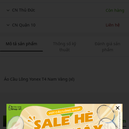
CN Thủ Đức
Còn hàng
CN Quận 10
Liên hệ
Mô tả sản phẩm
Thông số kỹ
Đánh giá sản
thuật
phẩm
Áo Cầu Lông Yonex T4 Nam Vàng (xl)
×
Sản Phẩm Liên Quan
Xem thêm