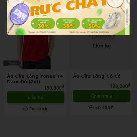
Áo Cầu Lông Yonex T4
Áo Cầu Lông Có Cổ
Nam Đỏ (2xl)
₫
130,000
₫
130,000
Chọn mua
Liên hệ
So sánh
So sánh