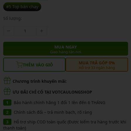
#5 Top bán chạy
Số lượng:
MUA NGAY
Giao hàng tận nơi
MUA TRẢ GÓP 0%
THÊM VÀO GIỎ
Hỗ trợ 33 ngân hàng
Chương trình khuyến mãi:
ƯU ĐÃI CHỈ CÓ TẠI VOTCAULONGSHOP
Bảo hành chính hãng 1 đổi 1 lên đến 6 THÁNG
Chính sách đổi – trả minh bạch, rõ ràng
Hỗ trợ ship COD toàn quốc (Được kiểm tra hàng trước khi
thanh toán)