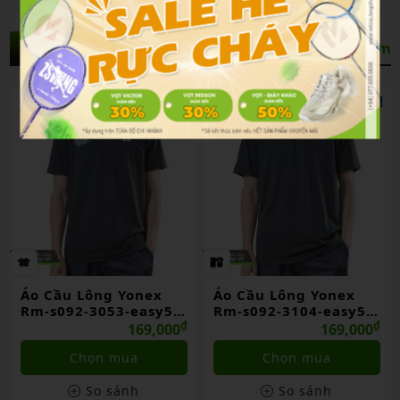
Sản Phẩm Liên Quan
Xem thêm
Áo Cầu Lông Yonex
Áo Cầu Lông Yonex
Rm-s092-3053-easy5
Rm-s092-3104-easy5
Jet Black
₫
Jet Black
₫
169,000
169,000
Chọn mua
Chọn mua
So sánh
So sánh