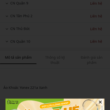
CN Quận 9
Liên hệ
CN Tân Phú 2
Liên hệ
CN Thủ Đức
Liên hệ
CN Quận 10
Liên hệ
Mô tả sản phẩm
Thông số kỹ
Đánh giá sản
thuật
phẩm
Áo Khoác Yonex 221a Xanh
×