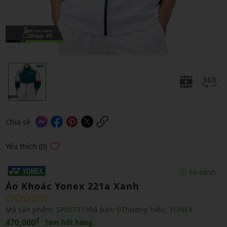
Chia sẻ
Yêu thích (0)
So sánh
Áo Khoác Yonex 221a Xanh
Mã sản phẩm:
SP007319
Đã bán:
0
Thương hiệu:
YONEX
₫
470,000
Tạm hết hàng